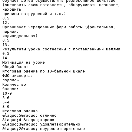
Обучает детей осуществлять рефлексивное действие
(оценивать свою готовность, обнаруживать незнание,
находить
причины затруднений и т.п.)
0,5
12.
Организует чередование форм работы (фронтальная,
парная,
индивидуальная)
0,5
13.
Результаты урока соотнесены с поставленными целями
0,5
14.
Мотивация на уроке
Общий балл:
Итоговая оценка по 10-бальной шкале
ФИО эксперта:
подпись
Количество
баллов:
10-9
8-6
5-4
3-0
Итоговая оценка
&laquo;5&raquo; отлично
&laquo;4 &raquo;хорошо
&laquo;3&raquo; удовлетворительно