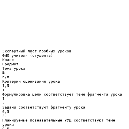
Экспертный лист пробных уроков
ФИО учителя (студента)
Класс
Предмет
Тема урока
№
п/п
Критерии оценивания урока
1,5
1.
Формулировка цели соответствует теме фрагмента урока
1
2.
Задачи соответствуют фрагменту урока
0,5
3.
Планируемые познавательные УУД соответствуют теме
урока
0,5