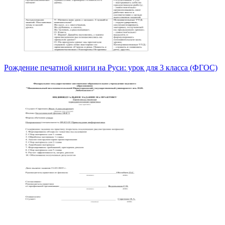
Рождение печатной книги на Руси: урок для 3 класса (ФГОС)