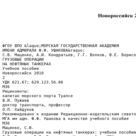
ФГОУ ВПО &laquo;МОРСКАЯ ГОСУДАРСТВЕННАЯ АКАДЕМИЯ ИМЕНИ АДМИРАЛА Ф.Ф. УШАКОВА&raquo; С.В. Маценко, А.И. Кондратьев, Г.Г. Волков, В.Е. Борисов ГРУЗОВЫЕ ОПЕРАЦИИ НА НЕФТЯНЫХ ТАНКЕРАХ Учебное пособие Новороссийск 2010 2 УДК 621.67; 629.123.56.06 М36 Рецензенты: капитан морского порта Туапсе В.И. Пужаев доктор транспорта, профессор О.П. Хайдуков Рекомендовано к изданию Редакционно-издательским советом МГА им адм. Ф.Ф. Ушакова в качестве учебного пособия М36 Маценко, С.В. Грузовые операции на нефтяных танкерах: учебное пособие / С.В. Маценко, А.И. Кондратьев, Г.Г. Волков, В.Е. Борисов. – Новороссийск: МГА имени адмирала Ф.Ф.Ушакова, 2010. – 190 с. В настоящее время существует множество учебно-методических материалов, предназначенных для грузовых помощников капитана танкеров различных типов. Однако, отсутствует единый сборник, в котором наряду с вопросами остойчивости и расчета количества груза на борту, изложены в доступной форме материалы по гидравлическим системам танкеров, по анализу эффективности работы этих систем. Авторы настоящего пособия, основываясь на собственном опыте работы на танкерах, предприняли попытку обобщения всех имеющихся материалов и эксплуатационных пособий, собрав их в единый сборник и представив в доступной и понятной форме. Учебное пособие предназначено для старших помощников капитана нефтяных танкеров, вахтенных помощников капитана, задействованных в грузовых операциях. В соответствии с требованиями раздела V Кодекса ПДНВ 78/95, судовой персонал, прошедший курс специализированной подготовки персонала нефтяных танкеров (включая механиков), должен быть готов к самостоятельному выполнению и планированию любых грузовых операций на нефтяном танкере. Поэтому учебное пособие может быть рекомендовано всем судовым специалистам, проходящим такой курс. УДК 621.67; 629.123.56.06 Оригинал-макет В. Преображенская Подписано в печать 23.01.10. Изд. № 871 Формат 60х84 1/8. Печать оперативная Усл.печ.л. 22,1. Уч.изд.л. 11,2. Тираж 100. Заказ 1766. Редакционно-издательский отдел ФГОУ ВПО &laquo;Морская государственная академия им. адм. Ф.Ф.Ушакова&raquo; 353918, г. Новороссийск, пр. Ленина, 93 Налоговая льгота – общероссийский классификатор продукции ОК–005–93, том 2: 953000 &copy; Маценко С.В., Кондратьев А.И., Волков Г.Г., Борисов В.Е., 2010 &copy; МГА им. адм. Ф.Ф.Ушакова, 2010 3 ОГЛАВЛЕНИЕ ПРЕДИСЛОВИЕ ................................................................................................................................................................... 4 ЧАСТЬ 1. ТЕОРЕТИЧЕСКИЕ ОСНОВЫ ГРУЗОВЫХ ОПЕРАЦИЙ ....................................................................... 6 Основы теории и устройства судна ................................................................................................................................... 8 1. Общие сведения о посадке судна ............................................................................................................................ 8 2. Общие сведения об остойчивости......................................................................................................................... 10 3. Диаграмма статической остойчивости и ее свойства .......................................................................................... 12 4. Диаграмма динамической остойчивости и ее применение................................................................................. 16 5. Требования к остойчивости наливных судов (копия из раздела 5 части IV Правил классификации и постройки морских судов) .............................................................................................................................................. 19 6. Характеристики прочности корпуса судна .......................................................................................................... 22 Основы теории гидравлики и гидромашин................................................................................................................... 24 1. Общие сведения о движении жидкостей .............................................................................................................. 24 2. Понятие о гидравлическом ударе ......................................................................................................................... 26 3. Гидравлические машины (насосы) нефтяного танкера. Принцип действия и классификация ....................... 28 4. Основы эксплуатации насосов нефтяного танкера ............................................................................................. 32 5. Сведения о характеристиках гидравлических систем нефтяного танкера ........................................................ 34 Основные физико-химические свойства нефтяных грузов ........................................................................................ 42 1. Фракционный состав сырой нефти ....................................................................................................................... 42 2. Объемно-массовые характеристики нефти и нефтепродуктов .......................................................................... 44 ЧАСТЬ 2. ПЛАНИРОВАНИЕ ГРУЗОВЫХ ОПЕРАЦИЙ .......................................................................................... 49 Подготовка к планированию грузовых операций ........................................................................................................ 50 1. Информация о судне-прототипе ........................................................................................................................... 51 2. Схема расположения грузовых, балластных танков и других судовых емкостей............................................ 52 Основные функции программы контроля остойчивости и прочности корпуса наливного судна ..................... 55 1. Сведения об остойчивости нефтяного танкера .................................................................................................... 55 2. Сведения о прочности корпуса нефтяного танкера............................................................................................. 61 3. Работа с грузовыми таблицами ............................................................................................................................. 65 Разработка грузового плана погрузки нефтяного танкера ......................................................................................... 69 1. Размещение груза по грузовым танкам ................................................................................................................ 69 2. Определение последовательности выполнения погрузки .................................................................................. 71 3. Поэтапная погрузка в ручном режиме.................................................................................................................. 75 4. Поэтапная погрузка в автоматическом режиме ................................................................................................... 85 Разработка грузового плана выгрузки нефтяного танкера ........................................................................................ 89 1. Расчет параметров мойки танков сырой нефтью................................................................................................. 89 2. Определение последовательности выполнения выгрузки .................................................................................. 91 3. Поэтапная выгрузка в ручном режиме ................................................................................................................. 95 4. Поэтапная выгрузка в автоматическом режиме ................................................................................................ 103 ЧАСТЬ 3. ТЕХНОЛОГИЯ ГРУЗОВЫХ ОПЕРАЦИЙ............................................................................................... 104 Общие правила и балластные операции ...................................................................................................................... 106 1. Общие правила ..................................................................................................................................................... 106 2. Балластные операции ........................................................................................................................................... 108 Погрузка нефтяного танкера .......................................................................................................................................... 110 1. Погрузка танкера (ознакомительный курс)........................................................................................................ 110 Погрузка танкера (специализированный курс) .................................................................................................. 114 2. 3. Топингование (точная догрузка грузовых танков) ............................................................................................ 118 4. Грузовой план (карго-план) погрузки ................................................................................................................ 119 Выгрузка нефтяного танкера ......................................................................................................................................... 122 1. Выгрузка танкера (ознакомительный курс) ....................................................................................................... 122 2. Выгрузка танкера с мойкой танков сырой нефтью (специализированный курс) ........................................... 126 3. Грузовой план (карго-план) выгрузки ................................................................................................................ 130 Мойка танков .................................................................................................................................................................... 133 1. Мойка танков по разомкнутому контуру ...................................