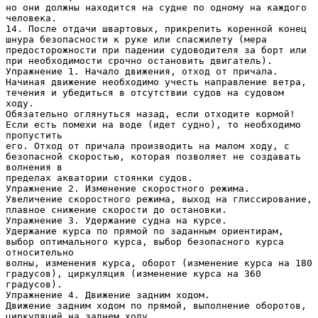
но они должны находится на судне по одному на каждого
человека.
14. После отдачи швартовых, прикрепить коренной конец
шнура безопасности к руке или спасжилету (мера
предосторожности при падении судоводителя за борт или
при необходимости срочно остановить двигатель).
Упражнение 1. Начало движения, отход от причала.
Начиная движение необходимо учесть направление ветра,
течения и убедиться в отсутствии судов на судовом
ходу.
Обязательно оглянуться назад, если отходите кормой!
Если есть помехи на воде (идет судно), то необходимо
пропустить
его. Отход от причала производить на малом ходу, с
безопасной скоростью, которая позволяет не создавать
волнения в
пределах акватории стоянки судов.
Упражнение 2. Изменение скоростного режима.
Увеличение скоростного режима, выход на глиссирование,
плавное снижение скорости до остановки.
Упражнение 3. Удержание судна на курсе.
Удержание курса по прямой по заданным ориентирам,
выбор оптимального курса, выбор безопасного курса
относительно
волны, изменения курса, оборот (изменение курса на 180
градусов), циркуляция (изменение курса на 360
градусов).
Упражнение 4. Движение задним ходом.
Движение задним ходом по прямой, выполнение оборотов,
циркуляций на заднем ходу.