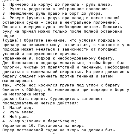
1. Примерно за корпус до причала - руль влево.
2. Рукоять редуктора в нейтральное положение.
3. Немедленно руль право на борт до упора.
4. Реверс (рукоять редуктора назад и после полной
остановки судна – снова в нейтральное положение).
Погасить инерцию судна необходимо винтом. Положить
руку на причал можно только после полной остановки
лодки
(судна)! Обратите внимание, что условия подхода к
причалу на экзамене могут отличаться, в частности угол
подхода может меняться в зависимости от погодных
условий и загруженности причала.
Упражнение 9. Подход к необорудованному берегу.
Для безопасного подхода желательно, чтобы берег был
пологим, чистым от препятствий и песчаным. Необходимо
двигаться с минимальной скоростью. На реке движение к
берегу следует начинать против течения и затем
маневрировать
так, чтобы нос коснулся грунта под углом к берегу
близким к 90&deg;. На мелководье при подходе к берегу
на мотолодке мотор
должен быть поднят. Судоводитель выполняет
последовательно четыре действия:
1. Малый ход.
2. Руль влево.
3. Нейтраль
4. &laquo;Толчок в берег&raquo;.
Упражнение 10. Постановка на якорь.
Перед постановкой судна на якорь он должен быть