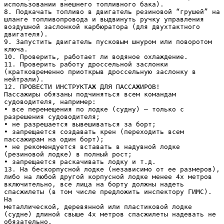
использовании внешнего топливного бака).
8. Подкачать топливо в двигатель резиновой “грушей” на
шланге топливопровода и выдвинуть ручку управления
воздушной заслонкой карбюратора (для двухтактного
двигателя).
9. Запустить двигатель пусковым шнуром или поворотом
ключа.
10. Проверить, работает ли водяное охлаждение.
11. Проверить работу дроссельной заслонки
(кратковременно приоткрыв дроссельную заслонку в
нейтрали).
12. ПРОВЕСТИ ИНСТРУКТАЖ ДЛЯ ПАССАЖИРОВ!
Пассажиры обязаны подчиняться всем командам
судоводителя, например:
• все перемещения по лодке (судну) – только с
разрешения судоводителя;
• не разрешается вывешиваться за борт;
• запрещается создавать крен (переходить всем
пассажирам на один борт);
• не рекомендуется вставать в надувной лодке
(резиновой лодке) в полный рост;
• запрещается раскачивать лодку и т.д.
13. На бескорпусной лодке (независимо от ее размеров),
либо на любой другой корпусной лодке менее 4х метров
включительно, все лица на борту должны надеть
спасжилеты (в том числе предложить инспектору ГИМС).
На
металлической, деревянной или пластиковой лодке
(судне) длиной свыше 4х метров спасжилеты надевать не
обязательно,