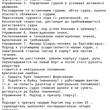
Упражнение 5. Управление судном в условиях активного
движения.
Расхождение со встречными судами, обгон судов, оценка
опасного сближения с судами.
Пересечение судового хода (с увеличенной, но
безопасной скоростью, дистанция до приближающегося
регистрового судна
не менее километра, под углом близким к прямому).
Упражнение 6. Навигационные знаки.
Распознавание и толкование навигационных знаков,
выполнение их требований.
Упражнение 7. Маневр &laquo;человек за бортом&raquo;.
Подход к утопающему осуществляется малым ходом, с
наветренной стороны (ветер в корму) или против
течения.
Примерно на расстоянии, равном корпусу судна, руль
перекладывается на левый борт и после этого рукоять
редуктора
ставится в нейтральное положение.
Критические ошибки:
1. Ударить буек (манекен) форштевнем.
2. Подойти к буйку (манекену) с работающим винтом
(т.е. не попасть рукоятью в нейтральное положение).
3. Остановить судно слишком далеко и не суметь
дотянуться до буйка (манекена).
Упражнение 8. Подход к причалу (пирсу).
0
Подходя к причалу правым бортом под углом 45 ,
судоводитель выполняет последовательно четыре
действия: