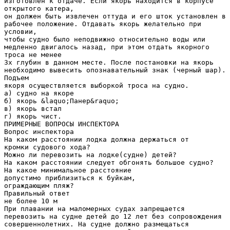
изготовлен к отдаче. Если якорь находится в корпусе
открытого катера,
он должен быть извлечен оттуда и его шток установлен в
рабочее положение. Отдавать якорь желательно при
условии,
чтобы судно было неподвижно относительно воды или
медленно двигалось назад, при этом отдать якорного
троса не менее
3х глубин в данном месте. После постановки на якорь
необходимо вывесить опознавательный знак (черный шар).
Подъем
якоря осуществляется выборкой троса на судно.
а) судно на якоре
б) якорь &laquo;Панер&raquo;
в) якорь встал
г) якорь чист.
ПРИМЕРНЫЕ ВОПРОСЫ ИНСПЕКТОРА
Вопрос инспектора
На каком расстоянии лодка должна держаться от
кромки судового хода?
Можно ли перевозить на лодке(судне) детей?
На каком расстоянии следует обгонять большое судно?
На какое минимальное расстояние
допустимо приблизиться к буйкам,
ограждающим пляж?
Правильный ответ
не более 10 м
При плавании на маломерных судах запрещается
перевозить на судне детей до 12 лет без сопровождения
совершеннолетних. На судне должно размещаться