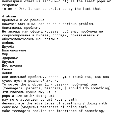
популярный ответ из таблицы&quot; is the least popular
response
(ответ) (%). It can be explained by the fact that
......
4 абзац
Проблема и её решение
However SOMETHING can cause a serious problem.
Описываешь проблему
Не знаешь как сформулировать проблему, проблема не
сформулирована в билете, обобщай, привязываясь к
общечеловеческим ценностям :
Любовь
Дружба
Благополучие
Мир
Здоровье
Друзья
Достижения
Семья
Хобби
Или описывай проблему, связанную с темой так, как она
существует в реальной жизни.
To solve the problem (для решения проблемы) one
(teenagers, parents, teachers, ) should (do something)
Эти глаголы нужно выучить !
popularize smth/ doing smth
pay more attention to smth/doing smth
demonstrate the advantages of something / doing smth
convince (убедить) teenagers of doing smth
make teenagers realize the importance of something/