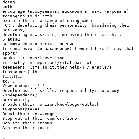
doing
smth
encourage (воодушевить, вдохновить, замотивировать)
teenagers to do smth
explain the importance of doing smth
FOR : developing their personality, broadening their
horizons,
developing new skills, improving their health....
5 абзац
Заключительная часть . Мнение
In conclusion (в заключении) I would like to say that
sport/
books, friends/travelling ....
is really an important/vital part of
teenagers' life as it/they help/s / enable/s
(позволяет) them
⤵️⤵️⤵️⤵️⤵️⤵️⤵️⤵️⤵️
to....
Учим наизусть!!!!
Develop useful skills/ responsibility/ autonomy
/independence/
personality
Broaden their horizon/knowledge/outlook
(мировоззрение)
Boost their knowledge
Step out of their comfort zone
Realize their dreams