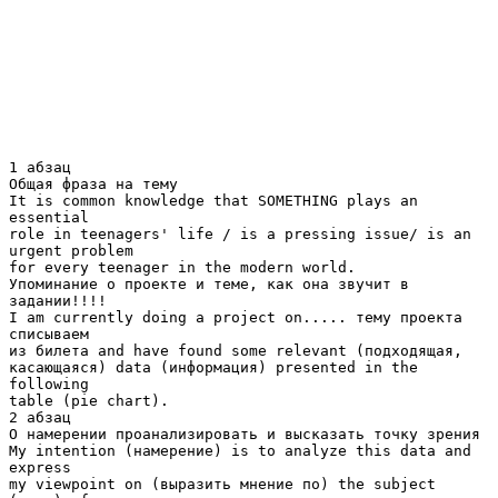
1 абзац
Общая фраза на тему
It is common knowledge that SOMETHING plays an
essential
role in teenagers' life / is a pressing issue/ is an
urgent problem
for every teenager in the modern world.
Упоминание о проекте и теме, как она звучит в
задании!!!!
I am currently doing a project on..... тему проекта
списываем
из билета and have found some relevant (подходящая,
касающаяся) data (информация) presented in the
following
table (pie chart).
2 абзац
О намерении проанализировать и высказать точку зрения
My intention (намерение) is to analyze this data and
express
my viewpoint on (выразить мнение по) the subject