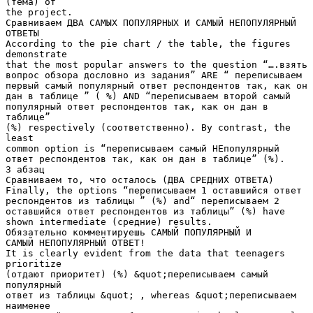
(тема) of
the project.
Сравниваем ДВA САМЫХ ПОПУЛЯРНЫХ И САМЫЙ НЕПОПУЛЯРНЫЙ
ОТВЕТЫ
According to the pie chart / the table, the figures
demonstrate
that the most popular answers to the question “….взять
вопрос обзора дословно из задания” ARE “ переписываем
первый самый популярный ответ респондентов так, как он
дан в таблице ” ( %) AND “переписываем второй самый
популярный ответ респондентов так, как он дан в
таблице”
(%) respectively (соответственно). By contrast, the
least
common option is “переписываем самый НЕпопулярный
ответ респондентов так, как он дан в таблице” (%).
3 абзац
Сравниваем то, что осталось (ДВА СРЕДНИХ ОТВЕТА)
Finally, the options “переписываем 1 оставшийся ответ
респондентов из таблицы ” (%) and“ переписываем 2
оставшийся ответ респондентов из таблицы” (%) have
shown intermediate (средние) results.
Обязательно комментируешь САМЫЙ ПОПУЛЯРНЫЙ И
САМЫЙ НЕПОПУЛЯРНЫЙ ОТВЕТ!
It is clearly evident from the data that teenagers
prioritize
(отдают приоритет) (%) &quot;переписываем самый
популярный
ответ из таблицы &quot; , whereas &quot;переписываем
наименее