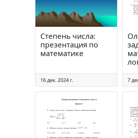
Степень числа:
Ол
презентация по
за
математике
ма
ло
16 дек. 2024 г.
7 де