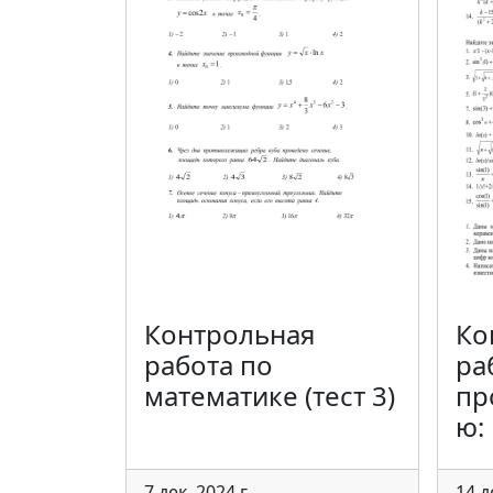
Контрольная
Ко
работа по
ра
математике (тест 3)
пр
ю:
7 дек. 2024 г.
14 д