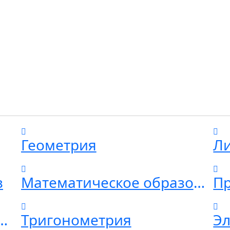
Геометрия
Ли
з
Математическое образование
Пр
остей и математическая статистика
Тригонометрия