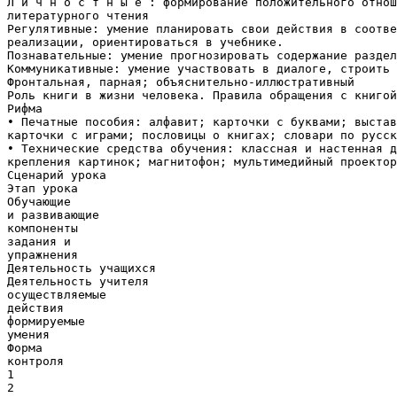
Л и ч н о с т н ы е : формирование положительного отнош
литературного чтения
Регулятивные: умение планировать свои действия в соотве
реализации, ориентироваться в учебнике.
Познавательные: умение прогнозировать содержание раздел
Коммуникативные: умение участвовать в диалоге, строить 
Фронтальная, парная; объяснительно-иллюстративный
Роль книги в жизни человека. Правила обращения с книгой
Рифма
• Печатные пособия: алфавит; карточки с буквами; выстав
карточки с играми; пословицы о книгах; словари по русск
• Технические средства обучения: классная и настенная д
крепления картинок; магнитофон; мультимедийный проектор
Сценарий урока
Этап урока
Обучающие
и развивающие
компоненты
задания и
упражнения
Деятельность учащихся
Деятельность учителя
осуществляемые
действия
формируемые
умения
Форма
контроля
1
2