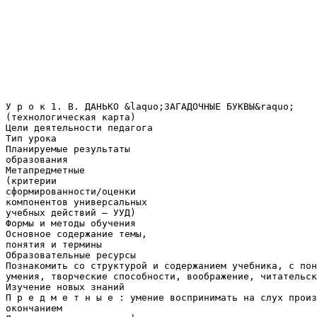
У р о к 1. В. ДАНЬКО &laquo;ЗАГАДОЧНЫЕ БУКВЫ&raquo;
(технологическая карта)
Цели деятельности педагога
Тип урока
Планируемые результаты
образования
Метапредметные
(критерии
сформированности/оценки
компонентов универсальных
учебных действий – УУД)
Формы и методы обучения
Основное содержание темы,
понятия и термины
Образовательные ресурсы
Познакомить со структурой и содержанием учебника, с пон
умения, творческие способности, воображение, читательск
Изучение новых знаний
П р е д м е т н ы е : умение воспринимать на слух произ
окончанием