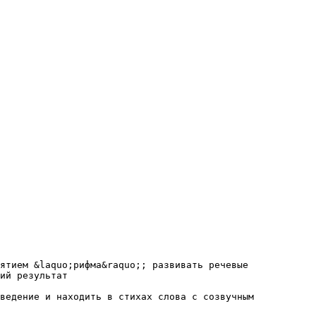
ятием &laquo;рифма&raquo;; развивать речевые
ий результат
ведение и находить в стихах слова с созвучным