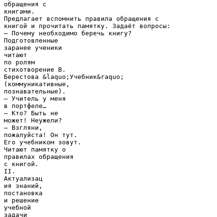
обращения с
книгами.
Предлагает вспомнить правила обращения с
книгой и прочитать памятку. Задаёт вопросы:
– Почему необходимо беречь книгу?
Подготовленные
заранее ученики
читают
по ролям
стихотворение В.
Берестова &laquo;Учебник&raquo;
(коммуникативные,
познавательные).
– Учитель у меня
в портфеле…
– Кто? Быть не
может! Неужели?
– Взгляни,
пожалуйста! Он тут.
Его учебником зовут.
Читают памятку о
правилах обращения
с книгой.
II.
Актуализац
ия знаний,
постановка
и решение
учебной
задачи