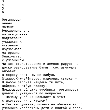
3
4
5
6
I.
Организаци
онный
момент
Эмоциональная,
мотивационная
подготовка
учащихся к
усвоению
изучаемого
материала
Знакомство
с учебником
Читает стихотворение и демонстрирует на
доске разноцветные буквы, составляющие
алфавит.
В дорогу взять ты не забудь
&laquo;Ключей&raquo; надежных связку –
В любой рассказ найдёшь ты путь,
Войдёшь в любую сказку.
Показывает обложку учебника, организует
диалог с учащимися по вопросам:
– Почему учебник называют в этом
стихотворении учителем?
– Как вы думаете, почему на обложке этого
учебника изображены дети с книгой и герои