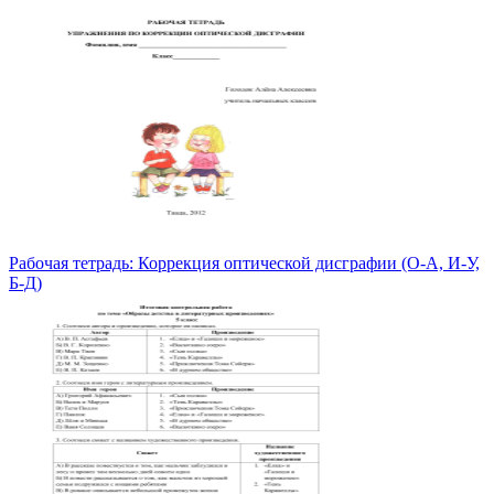
Рабочая тетрадь: Коррекция оптической дисграфии (О-А, И-У,
Б-Д)