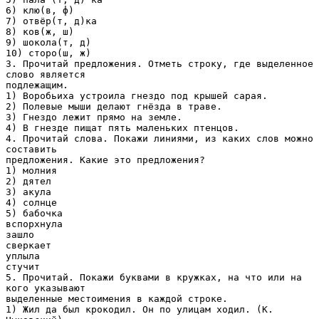
6) клю(в, ф)
7) отвёр(т, д)ка
8) ков(ж, ш)
9) шокола(т, д)
10) сторо(ш, ж)
3. Прочитай предложения. Отметь строку, где выделенное
слово является
подлежащим.
1) Воробьиха устроила гнездо под крышей сарая.
2) Полевые мыши делают гнёзда в траве.
3) Гнездо лежит прямо на земле.
4) В гнезде пищат пять маленьких птенцов.
4. Прочитай слова. Покажи линиями, из каких слов можно
составить
предложения. Какие это предложения?
1) молния
2) дятел
3) акула
4) солнце
5) бабочка
вспорхнула
зашло
сверкает
уплыла
стучит
5. Прочитай. Покажи буквами в кружках, на что или на
кого указывают
выделенные местоимения в каждой строке.
1) Жил да был крокодил. Он по улицам ходил. (К.