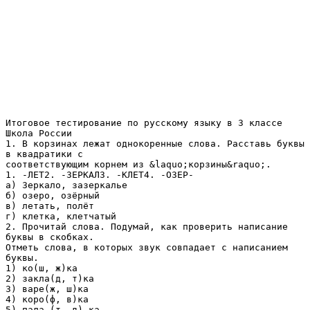
Итоговое тестирование по русскому языку в 3 классе
Школа России
1. В корзинах лежат однокоренные слова. Расставь буквы
в квадратики с
соответствующим корнем из &laquo;корзины&raquo;.
1. -ЛЕТ2. -ЗЕРКАЛ3. -КЛЕТ4. -ОЗЕР-
а) Зеркало, зазеркалье
б) озеро, озёрный
в) летать, полёт
г) клетка, клетчатый
2. Прочитай слова. Подумай, как проверить написание
буквы в скобках.
Отметь слова, в которых звук совпадает с написанием
буквы.
1) ко(ш, ж)ка
2) закла(д, т)ка
3) варе(ж, ш)ка
4) коро(ф, в)ка
5) пала (т, д) ка