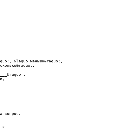
quo;, &laquo;меньше&raquo;,
сколько&raquo;.
___&raquo;.
и,
а вопрос.
 к