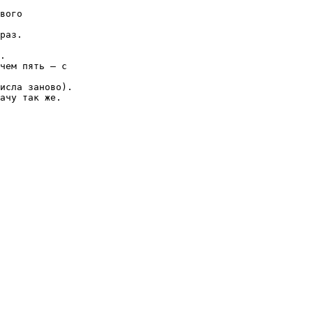
вого
раз.
.
чем пять — с
исла заново).
ачу так же.