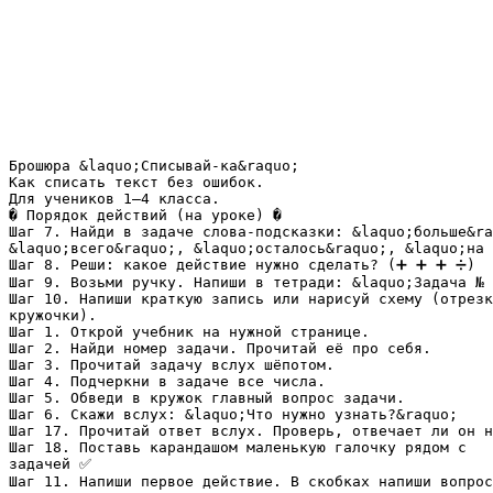
Брошюра &laquo;Списывай-ка&raquo;
Как списать текст без ошибок.
Для учеников 1–4 класса.
� Порядок действий (на уроке) �
Шаг 7. Найди в задаче слова-подсказки: &laquo;больше&ra
&laquo;всего&raquo;, &laquo;осталось&raquo;, &laquo;на 
Шаг 8. Реши: какое действие нужно сделать? (➕ ➕ ➕ ➗)
Шаг 9. Возьми ручку. Напиши в тетради: &laquo;Задача № 
Шаг 10. Напиши краткую запись или нарисуй схему (отрезк
кружочки).
Шаг 1. Открой учебник на нужной странице.
Шаг 2. Найди номер задачи. Прочитай её про себя.
Шаг 3. Прочитай задачу вслух шёпотом.
Шаг 4. Подчеркни в задаче все числа.
Шаг 5. Обведи в кружок главный вопрос задачи.
Шаг 6. Скажи вслух: &laquo;Что нужно узнать?&raquo;
Шаг 17. Прочитай ответ вслух. Проверь, отвечает ли он н
Шаг 18. Поставь карандашом маленькую галочку рядом с
задачей ✅
Шаг 11. Напиши первое действие. В скобках напиши вопрос