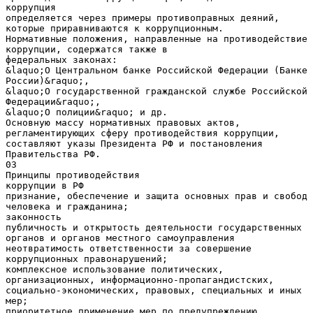
коррупция
определяется через примеры противоправных деяний,
которые приравниваются к коррупционным.
Нормативные положения, направленные на противодействие
коррупции, содержатся также в
федеральных законах:
&laquo;О Центральном банке Российской Федерации (Банке
России)&raquo;,
&laquo;О государственной гражданской службе Российской
Федерации&raquo;,
&laquo;О полиции&raquo; и др.
Основную массу нормативных правовых актов,
регламентирующих сферу противодействия коррупции,
составляют указы Президента РФ и постановления
Правительства РФ.
03
Принципы противодействия
коррупции в РФ
признание, обеспечение и защита основных прав и свобод
человека и гражданина;
законность
публичность и открытость деятельности государственных
органов и органов местного самоуправления
неотвратимость ответственности за совершение
коррупционных правонарушений;
комплексное использование политических,
организационных, информационно-пропагандистских,
социально-экономических, правовых, специальных и иных
мер;
приоритетное применение мер по предупреждению