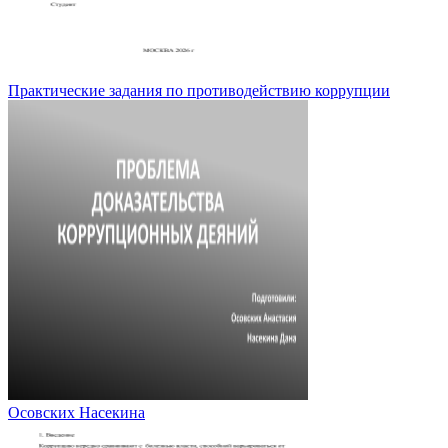
Практические задания по противодействию коррупции
Осовских Насекина