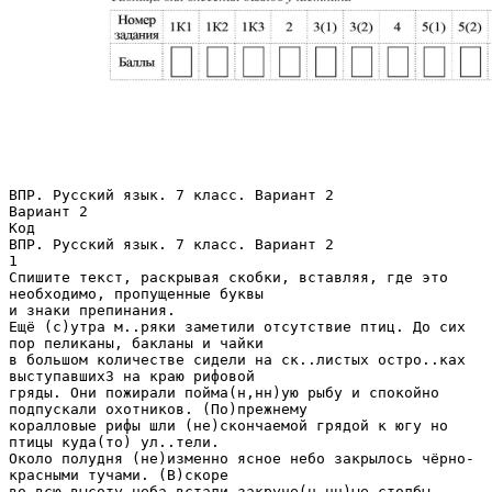
ВПР. Русский язык. 7 класс. Вариант 2
Вариант 2
Код
ВПР. Русский язык. 7 класс. Вариант 2
1
Спишите текст, раскрывая скобки, вставляя, где это
необходимо, пропущенные буквы
и знаки препинания.
Ещё (с)утра м..ряки заметили отсутствие птиц. До сих
пор пеликаны, бакланы и чайки
в большом количестве сидели на ск..листых остро..ках
выступавших3 на краю рифовой
гряды. Они пожирали пойма(н,нн)ую рыбу и спокойно
подпускали охотников. (По)прежнему
коралловые рифы шли (не)скончаемой грядой к югу но
птицы куда(то) ул..тели.
Около полудня (не)изменно ясное небо закрылось чёрно-
красными тучами. (В)скоре
во всю высоту неба встали закруче(н,нн)ые столбы