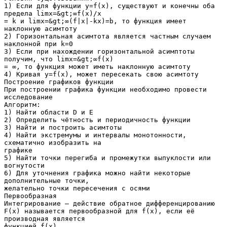
1) Если для функции y=f(x), существуют и конечны оба
предела limx=&gt;∞f(x)/x
= k и limx=&gt;∞(f|x|-kx)=b, то функция имеет
наклонную асимтоту
2) Горизонтальная асимтота является частным случаем
наклонной при k=0
3) Если при нахождении горизонтальной асимптоты
получим, что limx=&gt;∞f(x)
= ∞, то функция может иметь наклонную асимтоту
4) Кривая y=f(x), может пересекать свою асимтоту
Построение графиков функции
При построении графика функции необходимо провести
исследование
Алгоритм:
1) Найти области D и E
2) Определить чётность и периодичность функции
3) Найти и построить асимтоты
4) Найти экстремумы и интервалы монотонности,
схематично изобразить на
графике
5) Найти точки перегиба и промежутки выпуклости или
вогнутости
6) Для уточнения графика можно найти некоторые
дополнительные точки,
желательно точки пересечения с осями
Первообразная
Интегрирование – действие обратное дифференцированию
F(x) называется первообразной для f(x), если её
производная является
функцией f(x)