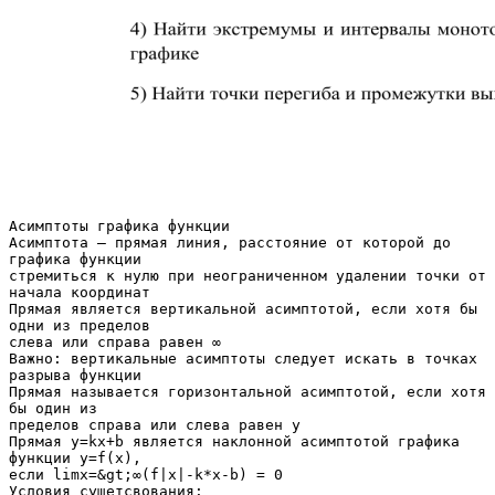
Асимптоты графика функции
Асимптота – прямая линия, расстояние от которой до
графика функции
стремиться к нулю при неограниченном удалении точки от
начала координат
Прямая является вертикальной асимптотой, если хотя бы
одни из пределов
слева или справа равен ∞
Важно: вертикальные асимптоты следует искать в точках
разрыва функции
Прямая называется горизонтальной асимптотой, если хотя
бы один из
пределов справа или слева равен y
Прямая y=kx+b является наклонной асимптотой графика
функции y=f(x),
если limx=&gt;∞(f|x|-k*x-b) = 0
Условия сущетсвования: