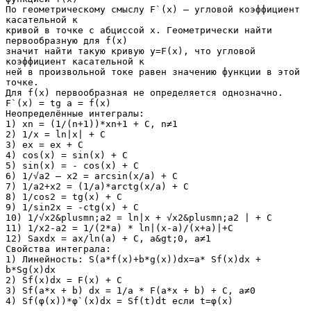
По геометрическому смыслу F`(x) – угловой коэффициент
касательной к
кривой в точке с абциссой x. Геометрически найти
первообразную для f(x)
значит найти такую кривую y=F(x), что угловой
коэффициент касательной к
ней в произвольной токе равен значению функции в этой
точке.
Для f(x) первообразная не определяется однозначно.
F`(x) = tg a = f(x)
Неопределённые интегралы:
1) xn = (1/(n+1))*xn+1 + C, n≠1
2) 1/x = ln|x| + C
3) ex = ex + C
4) cos(x) = sin(x) + C
5) sin(x) = - cos(x) + C
6) 1/√a2 – x2 = arcsin(x/a) + C
7) 1/a2+x2 = (1/a)*arctg(x/a) + C
8) 1/cos2 = tg(x) + C
9) 1/sin2x = -ctg(x) + C
10) 1/√x2&plusmn;a2 = ln|x + √x2&plusmn;a2 | + C
11) 1/x2-a2 = 1/(2*a) * ln|(x-a)/(x+a)|+C
12) Saxdx = ax/ln(a) + C, a&gt;0, a≠1
Свойства интеграла:
1) Линейность: S(a*f(x)+b*g(x))dx=a* Sf(x)dx +
b*Sg(x)dx
2) Sf(x)dx = F(x) + C
3) Sf(a*x + b) dx = 1/a * F(a*x + b) + C, a≠0