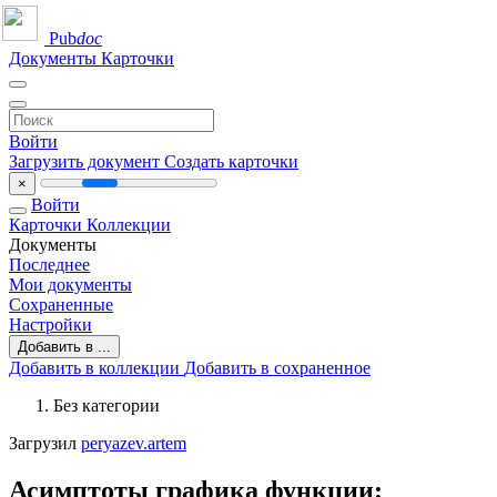
Pub
doc
Документы
Карточки
Войти
Загрузить документ
Создать карточки
×
Войти
Карточки
Коллекции
Документы
Последнее
Мои документы
Сохраненные
Настройки
Добавить в ...
Добавить в коллекции
Добавить в сохраненное
Без категории
Загрузил
peryazev.artem
Асимптоты графика функции: