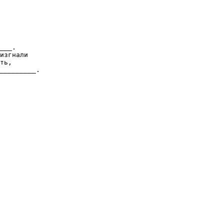
___.
изгнали
ть,
_________.