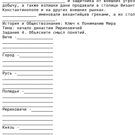
__________________________ и защитника от внешних угроз
добычу, а также излишки дани продавали в столице Визант
Константинополе и на других внешних рынках.
______________ именовали византийцев греками, а их стол
______________________.
История и Обществознание: Ключ к Пониманию Мира
Тема: начало династии Рюриковичей
Задание 4. Объясните смысл понятий.
Вече -_______________
_____________________
_____________________
_____________________
Город -______________
_____________________
_____________________
_____________________
Русь -_______________
_____________________
_____________________
_____________________
Полюдье -____________
_____________________
_____________________
_____________________
Рюриковичи -_________
_____________________
_____________________
_____________________
Князь -______________
_____________________