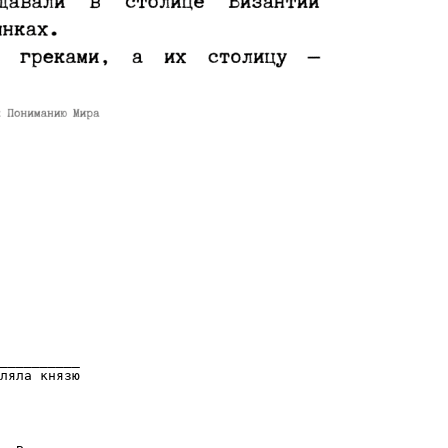
__________
ляла князю