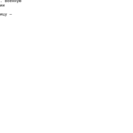
. Военную
ии
ицу —