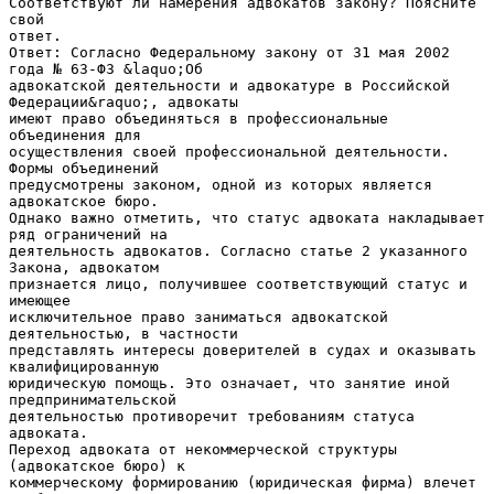
Соответствуют ли намерения адвокатов закону? Поясните
свой
ответ.
Ответ: Согласно Федеральному закону от 31 мая 2002
года № 63-ФЗ &laquo;Об
адвокатской деятельности и адвокатуре в Российской
Федерации&raquo;, адвокаты
имеют право объединяться в профессиональные
объединения для
осуществления своей профессиональной деятельности.
Формы объединений
предусмотрены законом, одной из которых является
адвокатское бюро.
Однако важно отметить, что статус адвоката накладывает
ряд ограничений на
деятельность адвокатов. Согласно статье 2 указанного
Закона, адвокатом
признается лицо, получившее соответствующий статус и
имеющее
исключительное право заниматься адвокатской
деятельностью, в частности
представлять интересы доверителей в судах и оказывать
квалифицированную
юридическую помощь. Это означает, что занятие иной
предпринимательской
деятельностью противоречит требованиям статуса
адвоката.
Переход адвоката от некоммерческой структуры
(адвокатское бюро) к
коммерческому формированию (юридическая фирма) влечет