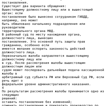
постановления.
Существует два варианта обращения:
Вышестоящему должностному лицу или в вышестоящий
орган: если
постановление было вынесено сотрудником ГИБДД,
например, оно может
быть обжаловано начальнику подразделения или
руководителю
территориального органа МВД.
В районный суд по месту нахождения органа,
должностного лица, вынесших
постановление. Это основной путь защиты прав
гражданина, особенно если
имеется желание оспорить законность действий
должностного лица.
Первоначально жалоба направляется вышестоящему
должностному лицу или
в суд. После рассмотрения жалобы вышестоящим
должностным лицом или
судом может последовать дальнейшая подача кассационной
жалобы в
арбитражный суд субъекта РФ или Верховный Суд РФ, если
речь идет о
федеральном уровне административного наказания.
4
По результатам рассмотрения жалобы принимается одно из
следующих
решений:
оставить постановление без изменений;
отменить постановление и прекратить производство по