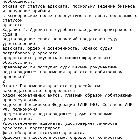
необходимость
отказа от статуса адвоката, поскольку ведение бизнеса
и получение прибыли
в коммерческих целях недопустимо для лица, обладающего
статусом
адвоката.
Задание 2. Адвокат в судебном заседании арбитражного
суда в
подтверждение своих полномочий представил суду
удостоверение
адвоката, ордер и доверенность. Однако судья
потребовала у адвоката
предоставить документы о высшем юридическом
образовании.
Правомерно ли поступил суд? Какими документами
подтверждаются полномочия адвоката в арбитражном
процессе?
2
Ответ: Полномочия адвоката в российском
законодательстве определяются
рядом нормативных актов, главным образом Арбитражным
процессуальным
кодексом Российской Федерации (АПК РФ). Согласно АПК
РФ, полномочия
представителя подтверждаются двумя основными
документами:
Удостоверением адвоката: удостоверяет личность
адвоката и подтверждает
факт обладания статусом адвоката.
Ордером или доверенностью: определяет конкретные