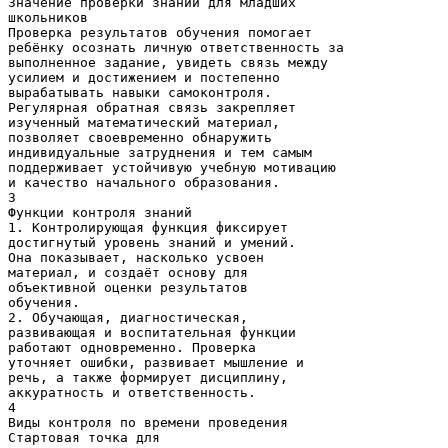
Значение проверки знаний для младших
школьников
Проверка результатов обучения помогает
ребёнку осознать личную ответственность за
выполненное задание, увидеть связь между
усилием и достижением и постепенно
вырабатывать навыки самоконтроля.
Регулярная обратная связь закрепляет
изученный математический материал,
позволяет своевременно обнаружить
индивидуальные затруднения и тем самым
поддерживает устойчивую учебную мотивацию
и качество начального образования.
3
Функции контроля знаний
1. Контролирующая функция фиксирует
достигнутый уровень знаний и умений.
Она показывает, насколько усвоен
материал, и создаёт основу для
объективной оценки результатов
обучения.
2. Обучающая, диагностическая,
развивающая и воспитательная функции
работают одновременно. Проверка
уточняет ошибки, развивает мышление и
речь, а также формирует дисциплину,
аккуратность и ответственность.
4
Виды контроля по времени проведения
Стартовая точка для