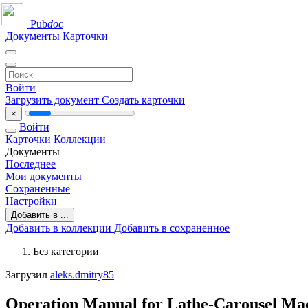
Pub
doc
Документы
Карточки
Войти
Загрузить документ
Создать карточки
×
Войти
Карточки
Коллекции
Документы
Последнее
Мои документы
Сохраненные
Настройки
Добавить в ...
Добавить в коллекции
Добавить в сохраненное
Без категории
Загрузил
aleks.dmitry85
Operation Manual for Lathe-Carousel Ma