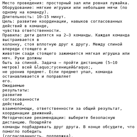
Место проведения: просторный зал или ровная лужайка.
Оборудование: мягкие игрушки или небольшие мячи (по
одному на команду).
Длительность: 10–15 минут.
Цель: развитие координации, навыков согласованных
действий в команде,
чувства ответственности.
Правила: дети делятся на 2–3 команды. Каждая команда
выстраивается в
колонну, стоя вплотную друг к другу. Между спиной
впереди стоящего и
животом сзади стоящего зажимается мягкая игрушка или
мяч. Руки должны
быть за спиной. Задача — пройти дистанцию (5–10
метров) всей &laquo;гусеницей&raquo;,
не уронив предмет. Если предмет упал, команда
останавливается и поправляет
его.
Ожидаемые
результаты:
развитие
согласованности
действий,
взаимопомощи, ответственности за общий результат,
координации движений.
Методические рекомендации: выберите безопасную
дистанцию. Поощряйте
команды подбадривать друг друга. В конце обсудите, что
помогло победить
(согласованность, поддержка).