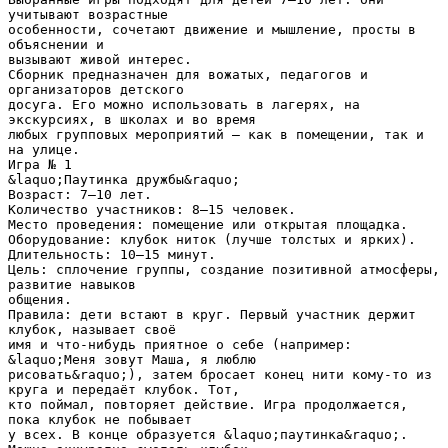
учитывают возрастные
особенности, сочетают движение и мышление, просты в
объяснении и
вызывают живой интерес.
Сборник предназначен для вожатых, педагогов и
организаторов детского
досуга. Его можно использовать в лагерях, на
экскурсиях, в школах и во время
любых групповых мероприятий — как в помещении, так и
на улице.
Игра № 1
&laquo;Паутинка дружбы&raquo;
Возраст: 7–10 лет.
Количество участников: 8–15 человек.
Место проведения: помещение или открытая площадка.
Оборудование: клубок ниток (лучше толстых и ярких).
Длительность: 10–15 минут.
Цель: сплочение группы, создание позитивной атмосферы,
развитие навыков
общения.
Правила: дети встают в круг. Первый участник держит
клубок, называет своё
имя и что-нибудь приятное о себе (например:
&laquo;Меня зовут Маша, я люблю
рисовать&raquo;), затем бросает конец нити кому‑то из
круга и передаёт клубок. Тот,
кто поймал, повторяет действие. Игра продолжается,
пока клубок не побывает
у всех. В конце образуется &laquo;паутинка&raquo;.