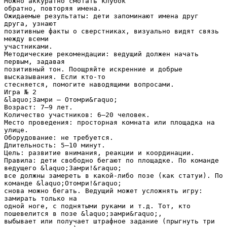
Можно аккуратно смотать клубок
обратно, повторяя имена.
Ожидаемые результаты: дети запоминают имена друг
друга, узнают
позитивные факты о сверстниках, визуально видят связь
между всеми
участниками.
Методические рекомендации: ведущий должен начать
первым, задавая
позитивный тон. Поощряйте искренние и добрые
высказывания. Если кто‑то
стесняется, помогите наводящими вопросами.
Игра № 2
&laquo;Замри — Отомри&raquo;
Возраст: 7–9 лет.
Количество участников: 6–20 человек.
Место проведения: просторная комната или площадка на
улице.
Оборудование: не требуется.
Длительность: 5–10 минут.
Цель: развитие внимания, реакции и координации.
Правила: дети свободно бегают по площадке. По команде
ведущего &laquo;Замри!&raquo;
все должны замереть в какой‑либо позе (как статуи). По
команде &laquo;Отомри!&raquo;
снова можно бегать. Ведущий может усложнять игру:
замирать только на
одной ноге, с поднятыми руками и т.д. Тот, кто
пошевелится в позе &laquo;замри&raquo;,
выбывает или получает штрафное задание (прыгнуть три