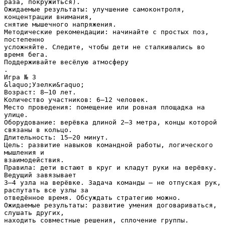
раза, покружиться).
Ожидаемые результаты: улучшение самоконтроля,
концентрации внимания,
снятие мышечного напряжения.
Методические рекомендации: начинайте с простых поз,
постепенно
усложняйте. Следите, чтобы дети не сталкивались во
время бега.
Поддерживайте весёлую атмосферу
.
Игра № 3
&laquo;Узелки&raquo;
Возраст: 8–10 лет.
Количество участников: 6–12 человек.
Место проведения: помещение или ровная площадка на
улице.
Оборудование: верёвка длиной 2–3 метра, концы которой
связаны в кольцо.
Длительность: 15–20 минут.
Цель: развитие навыков командной работы, логического
мышления и
взаимодействия.
Правила: дети встают в круг и кладут руки на верёвку.
Ведущий завязывает
3–4 узла на верёвке. Задача команды — не отпуская рук,
распутать все узлы за
отведённое время. Обсуждать стратегию можно.
Ожидаемые результаты: развитие умения договариваться,
слушать других,
находить совместные решения, сплочение группы.