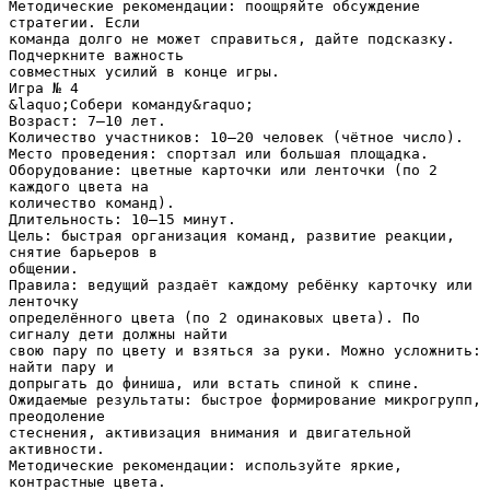
Методические рекомендации: поощряйте обсуждение
стратегии. Если
команда долго не может справиться, дайте подсказку.
Подчеркните важность
совместных усилий в конце игры.
Игра № 4
&laquo;Собери команду&raquo;
Возраст: 7–10 лет.
Количество участников: 10–20 человек (чётное число).
Место проведения: спортзал или большая площадка.
Оборудование: цветные карточки или ленточки (по 2
каждого цвета на
количество команд).
Длительность: 10–15 минут.
Цель: быстрая организация команд, развитие реакции,
снятие барьеров в
общении.
Правила: ведущий раздаёт каждому ребёнку карточку или
ленточку
определённого цвета (по 2 одинаковых цвета). По
сигналу дети должны найти
свою пару по цвету и взяться за руки. Можно усложнить:
найти пару и
допрыгать до финиша, или встать спиной к спине.
Ожидаемые результаты: быстрое формирование микрогрупп,
преодоление
стеснения, активизация внимания и двигательной
активности.
Методические рекомендации: используйте яркие,
контрастные цвета.