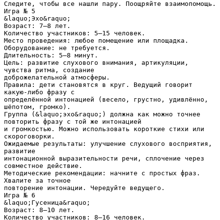
Следите, чтобы все нашли пару. Поощряйте взаимопомощь.
Игра № 5
&laquo;Эхо&raquo;
Возраст: 7–8 лет.
Количество участников: 5–15 человек.
Место проведения: любое помещение или площадка.
Оборудование: не требуется.
Длительность: 5–8 минут.
Цель: развитие слухового внимания, артикуляции,
чувства ритма, создание
доброжелательной атмосферы.
Правила: дети становятся в круг. Ведущий говорит
какую‑либо фразу с
определённой интонацией (весело, грустно, удивлённо,
шёпотом, громко).
Группа (&laquo;эхо&raquo;) должна как можно точнее
повторить фразу с той же интонацией
и громкостью. Можно использовать короткие стихи или
скороговорки.
Ожидаемые результаты: улучшение слухового восприятия,
развитие
интонационной выразительности речи, сплочение через
совместное действие.
Методические рекомендации: начните с простых фраз.
Хвалите за точное
повторение интонации. Чередуйте ведущего.
Игра № 6
&laquo;Гусеница&raquo;
Возраст: 8–10 лет.
Количество участников: 8–16 человек.