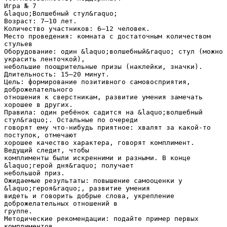
Игра № 7
&laquo;Волшебный стул&raquo;
Возраст: 7–10 лет.
Количество участников: 6–12 человек.
Место проведения: комната с достаточным количеством
стульев
Оборудование: один &laquo;волшебный&raquo; стул (можно
украсить ленточкой),
небольшие поощрительные призы (наклейки, значки).
Длительность: 15–20 минут.
Цель: формирование позитивного самовосприятия,
доброжелательного
отношения к сверстникам, развитие умения замечать
хорошее в других.
Правила: один ребёнок садится на &laquo;волшебный
стул&raquo;. Остальные по очереди
говорят ему что‑нибудь приятное: хвалят за какой‑то
поступок, отмечают
хорошее качество характера, говорят комплимент.
Ведущий следит, чтобы
комплименты были искренними и разными. В конце
&laquo;герой дня&raquo; получает
небольшой приз.
Ожидаемые результаты: повышение самооценки у
&laquo;героя&raquo;, развитие умения
видеть и говорить добрые слова, укрепление
доброжелательных отношений в
группе.
Методические рекомендации: подайте пример первых
комплиментов.