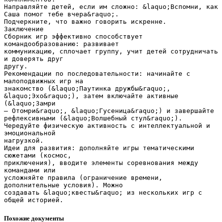
Направляйте детей, если им сложно: &laquo;Вспомни, как
Саша помог тебе вчера&raquo;.
Подчеркните, что важно говорить искренне.
Заключение
Сборник игр эффективно способствует
командообразованию: развивает
коммуникацию, сплочает группу, учит детей сотрудничать
и доверять друг
другу.
Рекомендации по последовательности: начинайте с
малоподвижных игр на
знакомство (&laquo;Паутинка дружбы&raquo;,
&laquo;Эхо&raquo;), затем включайте активные
(&laquo;Замри
— Отомри&raquo;, &laquo;Гусеница&raquo;) и завершайте
рефлексивными (&laquo;Волшебный стул&raquo;).
Чередуйте физическую активность с интеллектуальной и
эмоциональной
нагрузкой.
Идеи для развития: дополняйте игры тематическими
сюжетами (космос,
приключения), вводите элементы соревнования между
командами или
усложняйте правила (ограничение времени,
дополнительные условия). Можно
создавать &laquo;квесты&raquo; из нескольких игр с
Похожие документы