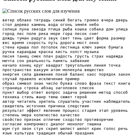
ветер облако тетрадь синий бегать громко вчера дверь стол дерево камень вода огонь земля небо солнце луна звезда птица рыба кошка собака дом улица город лес поле река море гора песок снег дождь туман радуга звук свет тень цвет форма размер вес время скорость путь дорога мост окно стена крыша пол потолок лестница ключ замок бумага ручка карандаш краска кисть холст музыка песня танец смех плач радость грусть страх надежда мечта сон реальность память забвение начало конец круг квадрат треугольник линия точка пространство вакуум атом молекула вещество энергия сила движение покой баланс хаос порядок закон случай правило исключение пример образ символ знак число буква слово фраза текст книга страница строка абзац заголовок список пункт выбор ответ вопрос задача решение метод способ техника стиль жанр тема сюжет герой автор читатель зритель слушатель участник наблюдатель свидетель источник причина следствие результат эффект явление процесс стадия этап уровень степень мера количество качество свойство признак отличие сходство противоречие согласие компромисс диалог монолог тишина шум гул звон стук скрип шелест шепот крик голос речь язык культура традиция обычай праздник ритуал обряд церемония встреча прощание приветствие благодарность извинение признание утверждение отрицание сомнение уверенность вера убеждение мнение точка зрения взгляд позиция сторона угол направление вектор стрелка компас карта схема план проект чертёж модель образец шаблон стандарт норма правило закон принцип аксиома теорема формула уравнение функция график диаграмма таблица матрица вектор скаляр тензор поле поток вихрь волна частота амплитуда фаза резонанс интерференция дифракция рефракция поглощение излучение отражение преломление рассеяние фокусировка увеличение разрешение контраст яркость насыщенность оттенок тон цвет палитра спектр радуга призма свет линза зеркало стекло кристалл металл дерево пластик ткань кожа бумага картон резина воск глина песок галька камень скала минерал руда металл сплав композит полимер тихий шорох листьев внезапный порыв старый фонарь разбитое стекло покрытый пылью подоконник залитый светом ковёр приглушённый звук шагов эхо в пустом коридоре запах дождя на асфальте тепло от чашки холод от стены мягкость пледа жёсткость доски гладкость мрамора шероховатость кирпича блеск металла матовость дерева прозрачность воды непрозрачность тумана лёгкость пера тяжесть камня быстрота мысли медлительность сна чёткость линий размытость форм симметрия круга асимметрия волны порядок в хаосе хаос в порядке тишина между звуками пауза между словами пространство между строками смысл между строк жизнь между днями мечта между снами реальность между вымыслом выбор между да и нет путь между началом и концом шаг между прошлым и будущим мгновение между вдохом и выдохом взгляд между встречей и прощанием слово между молчанием и криком жест между спокойствием и тревогой движение между покоем и суетой жизнь между рождением и забвением свет между тьмой и рассветом звук между тишиной и шумом тепло между холодом и огнём вода между льдом и паром земля между камнем и пылью воздух между ветром и застоем время между прошлым и завтра память между фактом и вымыслом вера между знанием и сомнением любовь между близостью и расстоянием дружба между встречей и расставанием доверие между открытостью и тайной правда между фактом и интерпретацией ложь между ошибкой и умыслом надежда между отчаянием и верой страх между угрозой и спокойствием радость между улыбкой и слезой грусть между памятью и забвением смех между шуткой и болью плач между облегчением и тяжестью тишина между словами и молчанием звук между нотой и паузой свет между лучом и тенью цвет между оттенком и фоном форма между контуром и пустотой размер между масштабом и деталью вес между лёгкостью и тяжестью скорость между мгновенным и медленным путь между началом и концом дорога между выбором и судьбой мост между берегами и людьми окно между домом и миром стена между защитой и ограничением дверь между входом и выходом ключ между замком и свободой замок между тайной и доступом бумага между словом и действием ручка между мыслью и текстом карандаш между черновиком и финалом краска между холстом и воображением кисть между мазком и шедевром холст между пустотой и полнотой музыка между нотами и чувствами песня между словами и мелодией танец между движением и ритмом смех между радостью и облегчением плач между грустью и очищением радость между моментом и памятью грусть между потерей и принятием страх между неизвестностью и опытом надежда между тьмой и светом мечта между реальностью и воображением сон между отдыхом и откровением реальность между фактом и восприятием память между прошлым и настоящим забвение между временем и прощением начало между концом и возможностью конец между завершением и новым стартом круг между движением и возвратом квадрат между стабильностью и ограничением треугольник между балансом и напряжением линия между точками и направлением точка между пространством и смыслом пространство между пустотой и наполненностью вакуум между отсутствием и потенциалом атом между ядром и оболочкой молекула между связью и движением вещество между формой и сутью энергия между покоем и действием сила между сопротивлением и движением движение между инерцией и ускорением покой между балансом и равновесием баланс между хаосом и порядком хаос между непредсказуемостью и творчеством порядок между правилом и свободой закон между неизбежностью и исключением случай между вероятностью и неожиданностью правило между традицией и изменением исключение между нормой и уникальностью пример между иллюстрацией и доказательством образ между восприятием и реальностью символ между знаком и смыслом знак между указанием и молчанием число между количеством и качеством буква между звуком и записью слово между мыслью и выражением фраза между частями и целым текст между строками и подтекстом книга между страницами и знанием страница между началом и концом строка между словами и ритмом абзац между мыслями и паузами заголовок между темой и вниманием список между пунктами и структурой пункт между деталью и целым выбор между вариантами и решением ответ между вопросом и истиной вопрос между поиском и открытием задача между сложностью и решением решение между логикой и интуицией метод между подходом и результатом способ между простотой и эффективностью техника между мастерством и практикой стиль между индивидуальностью и узнаваемостью жанр между формой и содержанием тема между идеей и воплощением сюжет между событиями и смыслом герой между действием и характером автор между творением и ответственностью читатель между восприятием и интерпретацией зритель между наблюдением и эмоцией слушатель между вниманием и пониманием участник между вовлечённостью и дистанцией наблюдатель между нейтральностью и осознанием свидетель между фактом и памятью источник между началом и потоком причина между событием и последствием следствие между действием и реакцией результат между процессом и финалом эффект между воздействием и восприятием явление между проявлением и сутью процесс между началом и завершением стадия между переходом и состоянием этап между прогрессом и остановкой уровень между глубиной и высотой степень между мерой и оценкой мера между количеством и качеством количество между числом и объёмом качество между свойством и ценностью свойство между характеристикой и сутью признак между отличием и узнаваемостью отличие между уникальностью и общностью сходство между похожим и одинаковым противоречие между конфликтом и балансом согласие между гармонией и принятием компромисс между уступкой и решением диалог между словами и пониманием монолог между голосом и мыслью тишина между звуками и спокойствием шум между хаосом и жизнью гул между вибрацией и эхом звон между металлом и ясностью стук между ударом и ритмом скрип между трением и возрастом шелест между листьями и ветром шепот между близостью и секретом крик между болью и освобождением голос между звуком и личностью речь между словом и культурой язык между общением и идентичностью культура между традицией и развитием традиция между прошлым и настоящим обычай между привычкой и нормой праздник между радостью и объединением ритуал между действием и смыслом обряд между переходом и принятием церемония между формой и содержанием встреча между людьми и временем прощание между концом и началом приветствие между знакомством и уважением благодарность между получением и признанием извинение между ошибкой и восстановлением признание между правдой и смелостью утверждение между уверенностью и фактом отрицание между сомнением и защитой сомнение между вопросом и поиском уверенность между знанием и спокойствием вера между доверием и надеждой убеждение между мнением и принципом мнение между восприятием и интерпретацией точка зрения между углом и пониманием взгляд между наблюдением и оценкой позиция между выбором и ответственностью сторона между разделением и балансом угол между направлением и поворотом направление между целью и движением вектор между величиной и ориентацией стрелка между указанием и выбором компас между ориентацией и свободой карта между пространством и знанием схема между структурой и простотой план между идеей и реализацией проект между замыслом и воплощением чертёж между точностью и творчеством модель между упрощением и пониманием образец между стандартом и уникальностью шаблон между повторением и эффективностью стандарт между нормой и качеством норма между правилом и обществом правило между порядком и свободой закон между неизбежностью и справедливостью принцип между основой и применением аксиома между очевидностью и фундаментом теорема между доказательством и истиной формула между символами и смыслом уравнение между балансом и решением функция между зависимостью и предсказанием график между визуализацией и данными диаграмма между сравнением и ясностью таблица между структурой и информацией матрица между системой и преобразованием вектор между направлением и величиной скаляр между числом и мерой тензор ме