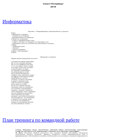
Информатика
План тренинга по командной работе