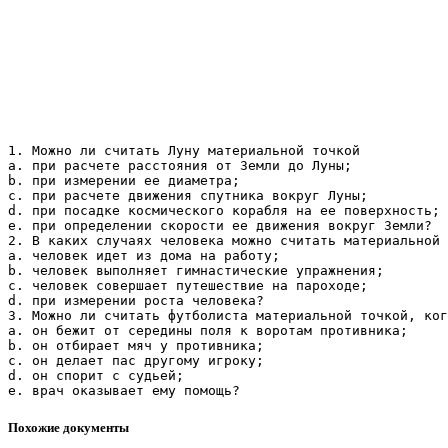
1. Можно ли считать Луну материальной точкой
a. при расчете расстояния от Земли до Луны;
b. при измерении ее диаметра;
c. при расчете движения спутника вокруг Луны;
d. при посадке космического корабля на ее поверхность;
e. при определении скорости ее движения вокруг Земли?
2. В каких случаях человека можно считать материальной 
a. человек идет из дома на работу;
b. человек выполняет гимнастические упражнения;
c. человек совершает путешествие на пароходе;
d. при измерении роста человека?
3. Можно ли считать футболиста материальной точкой, ког
a. он бежит от середины поля к воротам противника;
b. он отбирает мяч у противника;
c. он делает пас другому игроку;
d. он спорит с судьей;
Похожие документы