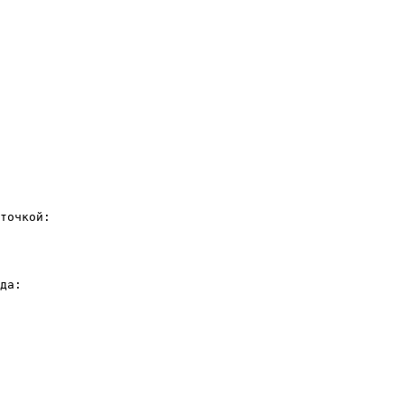
точкой:
да: