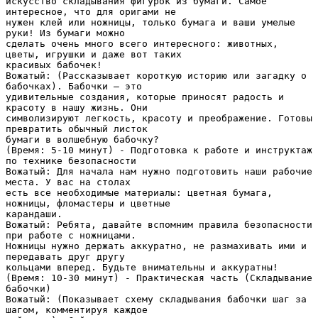
искусство складывания фигурок из бумаги. Самое
интересное, что для оригами не
нужен клей или ножницы, только бумага и ваши умелые
руки! Из бумаги можно
сделать очень много всего интересного: животных,
цветы, игрушки и даже вот таких
красивых бабочек!
Вожатый: (Рассказывает короткую историю или загадку о
бабочках). Бабочки – это
удивительные создания, которые приносят радость и
красоту в нашу жизнь. Они
символизируют легкость, красоту и преображение. Готовы
превратить обычный листок
бумаги в волшебную бабочку?
(Время: 5-10 минут) - Подготовка к работе и инструктаж
по технике безопасности
Вожатый: Для начала нам нужно подготовить наши рабочие
места. У вас на столах
есть все необходимые материалы: цветная бумага,
ножницы, фломастеры и цветные
карандаши.
Вожатый: Ребята, давайте вспомним правила безопасности
при работе с ножницами.
Ножницы нужно держать аккуратно, не размахивать ими и
передавать друг другу
кольцами вперед. Будьте внимательны и аккуратны!
(Время: 10-30 минут) - Практическая часть (Складывание
бабочки)
Вожатый: (Показывает схему складывания бабочки шаг за
шагом, комментируя каждое