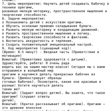
7. Цель мероприятия: Научить детей создавать бабочку в
технике оригами,
развивая мелкую моторику, пространственное мышление и
творческие способности.
8. Задачи мероприятия:
o Познакомить детей с искусством оригами.
o Обучить основным приемам складывания бумаги.
o Развить мелкую моторику и координацию движений.
o Развить пространственное мышление и логику.
o Развить творческие способности и фантазию.
o Воспитать аккуратность и терпение.
o Создать положительный эмоциональный настрой.
9. Ход мероприятия (сценарный ход):
(Время: 0-5 минут) - Вводная часть (Приветствие и
мотивация)
Вожатый: (Приветливо здоровается с детьми).
Здравствуйте, ребята! Я очень рада
видеть вас на нашем мастер-классе! Сегодня мы с вами
отправимся в волшебный мир
оригами и научимся делать прекрасных бабочек из
бумаги. (Демонстрирует образцы
готовых бабочек). Посмотрите, какие они красивые и
разные! Хотите научиться делать
такие же?
Вожатый: (Задает вопрос детям). Вы знаете, что такое
оригами? (слушает ответы
детей).
Вожатый: (Кратко рассказывает об оригами). Оригами –
это древнее японское