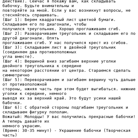
действие). Сейчас я покажу вам, как складывать
бабочку. Будьте внимательны и
повторяйте за мной. Если у вас возникнут вопросы, не
стесняйтесь спрашивать.
(Шаг 1): Берем квадратный лист цветной бумаги.
Складываем его по диагонали, чтобы
получился треугольник. Хорошо проглаживаем сгиб.
(Шаг 2): Разворачиваем треугольник и складываем его по
другой диагонали. Опять
проглаживаем сгиб. У нас получился крест из сгибов.
(Шаг 3): Складываем лист в двойной треугольник
(соединяем два противоположных
угла вместе).
(Шаг 4): Вершиной вниз загибаем верхние уголки
двойного треугольника к середине
на некотором расстоянии от центра. Стараемся сделать
симметрично
(Шаг 5): Переворачиваем и загибаем вершину чуть дальше
от противоположной
стороны, нжняя часть при этом будет выгибаться. нижние
уголки к середине, немного
выводя их за верхний край. Это будут усики нашей
бабочки.
(Шаг 6): С обратной стороны подгибаем треугольник и
складываем фигурку пополам.
Вожатый: Молодцы! У вас получились прекрасные бабочки!
А теперь давайте их
немного украсим.
(Время: 30-35 минут) - Украшение бабочки (Творческая
часть)