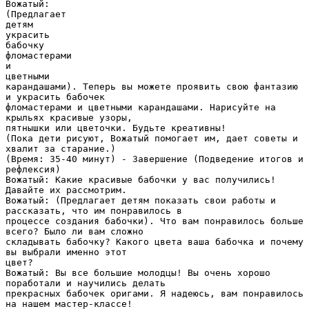
Вожатый:
(Предлагает
детям
украсить
бабочку
фломастерами
и
цветными
карандашами). Теперь вы можете проявить свою фантазию
и украсить бабочек
фломастерами и цветными карандашами. Нарисуйте на
крыльях красивые узоры,
пятнышки или цветочки. Будьте креативны!
(Пока дети рисуют, Вожатый помогает им, дает советы и
хвалит за старание.)
(Время: 35-40 минут) - Завершение (Подведение итогов и
рефлексия)
Вожатый: Какие красивые бабочки у вас получились!
Давайте их рассмотрим.
Вожатый: (Предлагает детям показать свои работы и
рассказать, что им понравилось в
процессе создания бабочки). Что вам понравилось больше
всего? Было ли вам сложно
складывать бабочку? Какого цвета ваша бабочка и почему
вы выбрали именно этот
цвет?
Вожатый: Вы все большие молодцы! Вы очень хорошо
поработали и научились делать
прекрасных бабочек оригами. Я надеюсь, вам понравилось
на нашем мастер-классе!