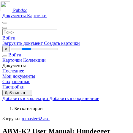
Pub
doc
Документы
Карточки
Войти
Загрузить документ
Создать карточки
×
Войти
Карточки
Коллекции
Документы
Последнее
Мои документы
Сохраненные
Настройки
Добавить в ...
Добавить в коллекции
Добавить в сохраненное
Без категории
Загрузил
rcmaster62.asd
ABM-K2 User Manual: Hundegger