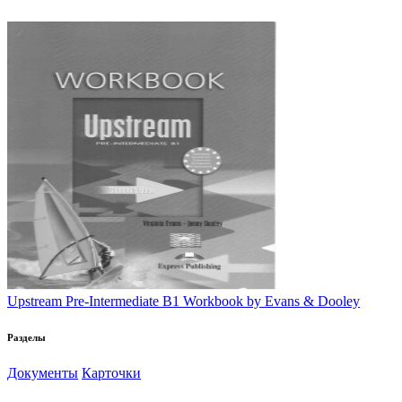
Upstream Pre-Intermediate B1 Workbook by Evans & Dooley
Разделы
Документы
Карточки