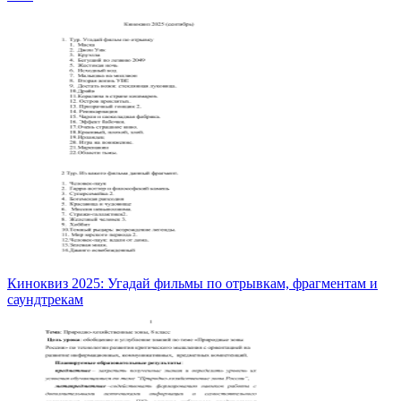
Киноквиз 2025: Угадай фильмы по отрывкам, фрагментам и
саундтрекам