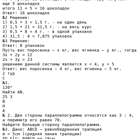
еще 5 шоколадок
итого 11 + 5 = 16 шоколадок
Ответ: 16 шоколадок
№2 Решение:
1) 0,5 ∙ 3 = 1,5 г. - на один день
2) 1,5 ∙ 21 = 31,5 г. - на весь курс
3) 0,5 ∙ 8 = 4 г. - в одной упаковке
4) 31,5 : 4 = 7,875 упаковок
№3 Решение:
Ответ: 8 упаковок
Пусть вес поросенка – х кг, вес ягненка – у кг., тогда
3х + 2у = 22
2х + 3у = 23
решением данной системы является х = 4, у = 5
Ответ: вес поросенка – 4 кг, вес ягненка – 5 кг.
2 тур
С
№1.
120⁰
Найти AB.
25 3
В
H
А
№ 2. Две стороны параллелограмма относятся как 3 : 4,
а периметр его равен 70.
Найдите большую сторону параллелограмма.
№3. Дано: ABCD – равнобедренная трапеция
m = 5см (средняя линия трапеции)
AD &lt; PABCD на 18см