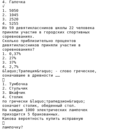
4. Галочка
√
1. 5050
2. 1045
3. 2520
4. 5255
Из 59 девятиклассников школы 22 человека
приняли участие в городских спортивных
соревнованиях.
Сколько приблизительно процентов
девятиклассников приняли участие в
соревнованиях?
1. 0,37%
2. 27%
3. 37%
4. 2,7%
&laquo;Трапеция&raquo; - слово греческое,
означавшее в древности ……

1. Тумбочка
2. Стульчик
3. Шкафчик
4. Столик
по гречески &laquo;трапедзион&raquo;
означает столик, обеденный стол.
На каждые 1000 электрических лампочек
приходится 5 бракованных.
Какова вероятность купить исправную

лампочку?