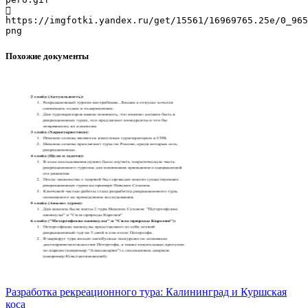

https://imgfotki.yandex.ru/get/15561/16969765.25e/0_965
Похожие документы
Разработка рекреационного тура: Калининград и Куршская
коса