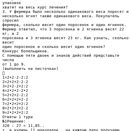
упаковок
хватит на весь курс лечения?
3. У фермера было несколько одинакового веса поросят и
несколько ягнят также одинакового веса. Покупатель
спросил
фермера, сколько весит один поросенок и один ягненок.
Фермер ответил, что 3 поросенка и 2 ягненка весят 22
кг, а 2
поросенка и 3 ягненка весят 23 кг. Как узнать, сколько
весит
один поросенок и сколько весит один ягненок?
Конкурс болельщиков.
С помощью пяти двоек и знаков действий представьте
числа
от 1 до 9.
(выполнить на листочках)

1=2+2-2-2:2
2=2+2+2-2-2
3=2+2-2+2:2
4=2∙2∙2-2∙2
5=2+2+2-2:2
6=2+2+2+2-2
7=2∙2+2+2:2
8=2∙2∙2+2-2
9=2∙2∙2+2:2
Ответы 1 тура
№1Решение:
320 : 27 = 11,85..
т. е купишь 11 шоколадок , на каждую пару получаем