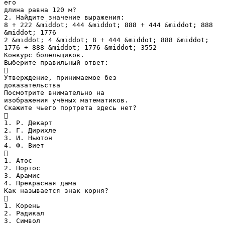
его
длина равна 120 м?
2. Найдите значение выражения:
8 + 222 &middot; 444 &middot; 888 + 444 &middot; 888
&middot; 1776
2 &middot; 4 &middot; 8 + 444 &middot; 888 &middot;
1776 + 888 &middot; 1776 &middot; 3552
Конкурс болельщиков.
Выберите правильный ответ:

Утверждение, принимаемое без
доказательства
Посмотрите внимательно на
изображения учёных математиков.
Скажите чьего портрета здесь нет?

1. Р. Декарт
2. Г. Дирихле
3. И. Ньютон
4. Ф. Виет

1. Атос
2. Портос
3. Арамис
4. Прекрасная дама
Как называется знак корня?

1. Корень
2. Радикал
3. Символ