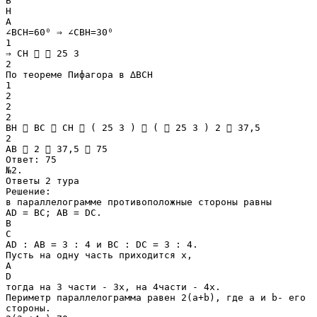
В
H
А
∠ВCH=60⁰ ⇒ ∠CВH=30⁰
1
⇒ CH   25 3
2
По теореме Пифагора в ∆BCH
1
2
2
2
BH  BC  CH  ( 25 3 )  (  25 3 ) 2  37,5
2
AB  2  37,5  75
Ответ: 75
№2.
Ответы 2 тура
Решение:
в параллелограмме противоположные стороны равны
АD = BC; AB = DC.
B
C
AD : AB = 3 : 4 и BC : DC = 3 : 4.
Пусть на одну часть приходится х,
A
D
тогда на 3 части - 3х, на 4части - 4х.
Периметр параллелограмма равен 2(a+b), где а и b- его
стороны.