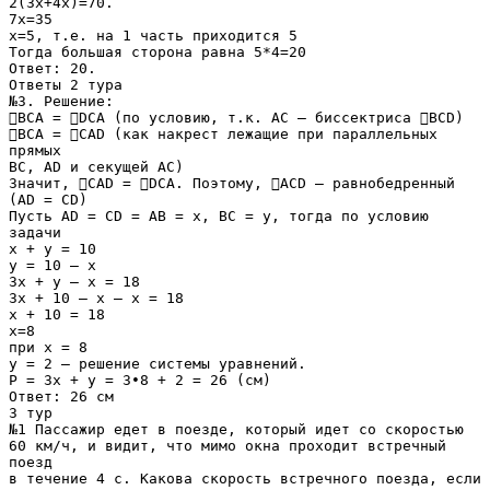
2(3х+4х)=70.
7х=35
х=5, т.е. на 1 часть приходится 5
Тогда большая сторона равна 5*4=20
Ответ: 20.
Ответы 2 тура
№3. Решение:
ВСА = DCA (по условию, т.к. АС – биссектриса BCD)
ВСА = CAD (как накрест лежащие при параллельных
прямых
BC, AD и секущей АС)
Значит, CAD = DCA. Поэтому, ACD – равнобедренный
(AD = CD)
Пусть AD = CD = AB = x, ВС = у, тогда по условию
задачи
х + у = 10
у = 10 – х
3х + у – х = 18
3х + 10 – х – х = 18
х + 10 = 18
х=8
при х = 8
у = 2 – решение системы уравнений.
Р = 3х + у = 3∙8 + 2 = 26 (см)
Ответ: 26 см
3 тур
№1 Пассажир едет в поезде, который идет со скоростью
60 км/ч, и видит, что мимо окна проходит встречный
поезд
в течение 4 с. Какова скорость встречного поезда, если