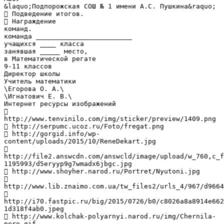
&laquo;Подпорожская СОШ № 1 имени А.С. Пушкина&raquo;
 Подведение итогов.
 Награждение
команд.
команда ________________________
учащихся ____ класса
занявшая _____ место,
в Математической регате
9-11 классов
Директор школы
Учитель математики
\Егорова О. А.\
\Игнатович Е. В.\
Интернет ресурсы изображений

http://www.tenvinilo.com/img/sticker/preview/1409.png
 http://serpumc.ucoz.ru/Foto/fregat.png
 http://gorgid.info/wp-
content/uploads/2015/10/ReneDekart.jpg

http://file2.answcdn.com/answcld/image/upload/w_760,c_f
1195993/d5eryyp9g7wmadx6jbgc.jpg
 http://www.shoyher.narod.ru/Portret/Nyutoni.jpg

http://www.lib.znaimo.com.ua/tw_files2/urls_4/967/d9664

http://i70.fastpic.ru/big/2015/0726/b0/c8026a8a8914e662
1d318f4ab0.jpeg
 http://www.kolchak-polyarnyi.narod.ru/img/Chernila-
pero.gif