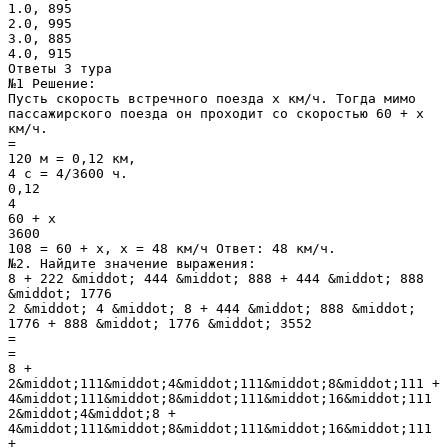
1.0, 895
2.0, 995
3.0, 885
4.0, 915
Ответы 3 тура
№1 Решение:
Пусть скорость встречного поезда х км/ч. Тогда мимо
пассажирского поезда он проходит со скоростью 60 + х
км/ч.
=
120 м = 0,12 км,
4 с = 4/3600 ч.
0,12
4
60 + х
3600
108 = 60 + х, х = 48 км/ч Ответ: 48 км/ч.
№2. Найдите значение выражения:
8 + 222 &middot; 444 &middot; 888 + 444 &middot; 888
&middot; 1776
2 &middot; 4 &middot; 8 + 444 &middot; 888 &middot;
1776 + 888 &middot; 1776 &middot; 3552
=
=
8 +
2&middot;111&middot;4&middot;111&middot;8&middot;111 +
4&middot;111&middot;8&middot;111&middot;16&middot;111
2&middot;4&middot;8 +
4&middot;111&middot;8&middot;111&middot;16&middot;111
+