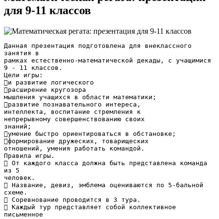
для 9-11 классов
Данная презентация подготовлена для внеклассного
занятия в
рамках естественно-математической декады, с учащимися
9 - 11 классов.
Цели игры:
и развитие логического
расширение кругозора
мышления учащихся в области математики;
развитие познавательного интереса,
интеллекта, воспитание стремления к
непрерывному совершенствованию своих
знаний;
умение быстро ориентироваться в обстановке;
формирование дружеских, товарищеских
отношений, умения работать командой.
Правила игры.
 От каждого класса должна быть представлена команда
из 5
человек.
 Название, девиз, эмблема оцениваются по 5-бальной
схеме.
 Соревнование проводится в 3 тура.
 Каждый тур представляет собой коллективное
письменное