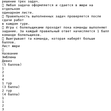
решение трех задач.
 Любая задача оформляется и сдается в жюри на
отдельном
одинарном листе.
 Правильность выполненных задач проверяется после
сдачи работ
в каждом туре.
 Игра с болельщиками проходит пока команды выполняют
задание. За каждый правильный ответ начисляется 1 балл
команде болельщиков.
 Выигрывает та команда, которая наберёт больше
баллов.
Лист жюри

Название
Эмблема
Девиз
(5 баллов)
1
2
3
4
1 тур
(3 балла)
2 тур
(4 балла)
1
1
2
3