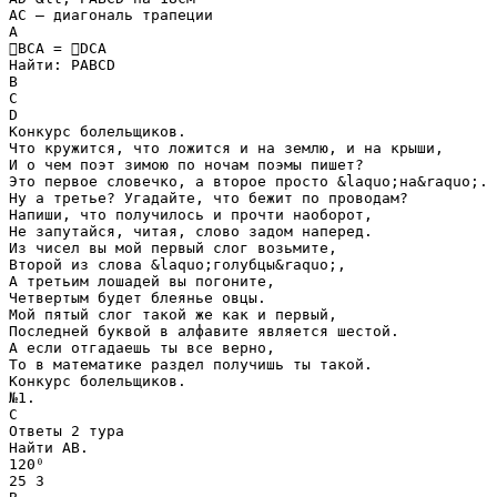
АС – диагональ трапеции
А
ВСА = DCA
Найти: РABCD
В
С
D
Конкурс болельщиков.
Что кружится, что ложится и на землю, и на крыши,
И о чем поэт зимою по ночам поэмы пишет?
Это первое словечко, а второе просто &laquo;на&raquo;.
Ну а третье? Угадайте, что бежит по проводам?
Напиши, что получилось и прочти наоборот,
Не запутайся, читая, слово задом наперед.
Из чисел вы мой первый слог возьмите,
Второй из слова &laquo;голубцы&raquo;,
А третьим лошадей вы погоните,
Четвертым будет блеянье овцы.
Мой пятый слог такой же как и первый,
Последней буквой в алфавите является шестой.
А если отгадаешь ты все верно,
То в математике раздел получишь ты такой.
Конкурс болельщиков.
№1.
C
Ответы 2 тура
Найти AB.
120⁰
25 3