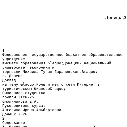
1
Федеральное государственное бюджетное образовательное
учреждение
высшего образования &laquo;Донецкий национальный
университет экономики и
торговли Михаила Туган-Барановского&raquo;
г. Донецк
Доклад
на тему &laquo;Роль и место сети Интернет в
туристическом бизнесе&raquo;
Выполнила студентка
группы ЗТУР-25
Смоляникова Е.А.
Руководитель курса:
Ангелина Ирина Альбертовна
Донецк 2026
2
Содержание
1. Введение ……………………………………………………………………. 3