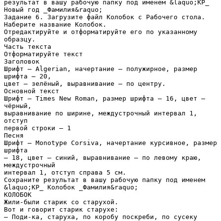
результат в вашу рабочую папку под именем &laquo;КР_
Новый год _Фамилия&raquo;
Задание 6. Загрузите файл Колобок с Рабочего стола.
Наберите название Колобок.
Отредактируйте и отформатируйте его по указанному
образцу.
Часть текста
Отформатируйте текст
Заголовок
Шрифт – Algerian, начертание – полужирное, размер
шрифта – 20,
цвет – зелёный, выравнивание – по центру.
Основной текст
Шрифт – Times New Roman, размер шрифта – 16, цвет –
чёрный,
выравнивание по ширине, междустрочный интервал 1,
отступ
первой строки – 1
Песня
Шрифт – Monotype Corsiva, начертание курсивное, размер
шрифта
– 18, цвет – синий, выравнивание – по левому краю,
междустрочный
интервал 1, отступ справа 5 см.
Сохраните результат в вашу рабочую папку под именем
&laquo;КР_ Колобок _Фамилия&raquo;
КОЛОБОК
Жили-были старик со старухой.
Вот и говорит старик старухе:
– Поди-ка, старуха, по коробу поскреби, по сусеку