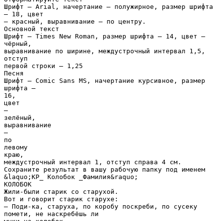
Шрифт – Arial, начертание – полужирное, размер шрифта
– 18, цвет
– красный, выравнивание – по центру.
Основной текст
Шрифт – Times New Roman, размер шрифта – 14, цвет –
чёрный,
выравнивание по ширине, междустрочный интервал 1,5,
отступ
первой строки – 1,25
Песня
Шрифт – Comic Sans MS, начертание курсивное, размер
шрифта –
16,
цвет
–
зелёный,
выравнивание
–
по
левому
краю,
междустрочный интервал 1, отступ справа 4 см.
Сохраните результат в вашу рабочую папку под именем
&laquo;КР_ Колобок _Фамилия&raquo;
КОЛОБОК
Жили-были старик со старухой.
Вот и говорит старик старухе:
– Поди-ка, старуха, по коробу поскреби, по сусеку
помети, не наскребёшь ли