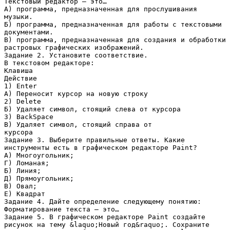
Текстовый редактор – это…
А) программа, предназначенная для прослушивания
музыки.
Б) программа, предназначенная для работы с текстовыми
документами.
В) программа, предназначенная для создания и обработки
растровых графических изображений.
Задание 2. Установите соответствие.
В текстовом редакторе:
Клавиша
Действие
1) Enter
А) Переносит курсор на новую строку
2) Delete
Б) Удаляет символ, стоящий слева от курсора
3) BackSpace
В) Удаляет символ, стоящий справа от
курсора
Задание 3. Выберите правильные ответы. Какие
инструменты есть в графическом редакторе Paint?
А) Многоугольник;
Г) Ломаная;
Б) Линия;
Д) Прямоугольник;
В) Овал;
Е) Квадрат
Задание 4. Дайте определение следующему понятию:
Форматирование текста – это…
Задание 5. В графическом редакторе Paint создайте
рисунок на тему &laquo;Новый год&raquo;. Сохраните