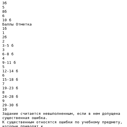
3б
5
8б
6
10 б
Баллы Отметка
1б
1
2б
2
3-5 б
3
6-8 б
4
9-11 б
5
12-14 б
6
15-18 б
7
19-23 б
8
24-28 б
9
29-30 б
10
Задание считается невыполненным, если в нем допущена
существенная ошибка.
К существенным относятся ошибки по учебному предмету,
которые приводят к