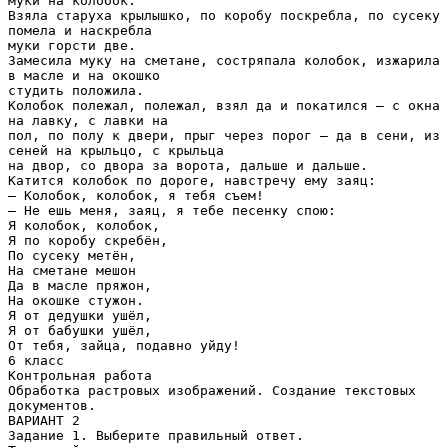
муки на колобок.
Взяла старуха крылышко, по коробу поскребла, по сусеку
помела и наскребла
муки горсти две.
Замесила муку на сметане, состряпала колобок, изжарила
в масле и на окошко
студить положила.
Колобок полежал, полежал, взял да и покатился – с окна
на лавку, с лавки на
пол, по полу к двери, прыг через порог – да в сени, из
сеней на крыльцо, с крыльца
на двор, со двора за ворота, дальше и дальше.
Катится колобок по дороге, навстречу ему заяц:
– Колобок, колобок, я тебя съем!
– Не ешь меня, заяц, я тебе песенку спою:
Я колобок, колобок,
Я по коробу скребён,
По сусеку метён,
На сметане мешон
Да в масле пряжон,
На окошке стужон.
Я от дедушки ушёл,
Я от бабушки ушёл,
От тебя, зайца, подавно уйду!
6 класс
Контрольная работа
Обработка растровых изображений. Создание текстовых
документов.
ВАРИАНТ 2
Задание 1. Выберите правильный ответ.