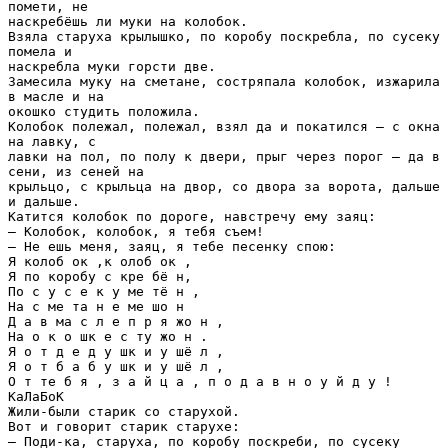
помети, не
наскребёшь ли муки на колобок.
Взяла старуха крылышко, по коробу поскребла, по сусеку
помела и
наскребла муки горсти две.
Замесила муку на сметане, состряпала колобок, изжарила
в масле и на
окошко студить положила.
Колобок полежал, полежал, взял да и покатился – с окна
на лавку, с
лавки на пол, по полу к двери, прыг через порог – да в
сени, из сеней на
крыльцо, с крыльца на двор, со двора за ворота, дальше
и дальше.
Катится колобок по дороге, навстречу ему заяц:
– Колобок, колобок, я тебя съем!
– Не ешь меня, заяц, я тебе песенку спою:
Я колоб ок ,к олоб ок ,
Я по коробу с кре бё н,
По с у с е к у ме тё н ,
На с ме та н е ме шо н
Д а в ма с л е п р я жо н ,
На о к о шк е с ту жо н .
Я о т д е д у шк и у шё л ,
Я о т б а б у шк и у шё л ,
О т те б я , з а й ц а , п о д а в н о у й д у !
КаЛаБоК
Жили-были старик со старухой.
Вот и говорит старик старухе:
– Поди-ка, старуха, по коробу поскреби, по сусеку