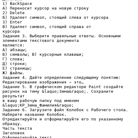
1) BackSpace
А) Переносит курсор на новую строку
2) Delete
Б) Удаляет символ, стоящий слева от курсора
3) Enter
В) Удаляет символ, стоящий справа от
курсора
Задание 3. Выберите правильные ответы. Основными
элементами текстового документа
являются:
А) абзацы;
Б) символы; В) курсорные клавиши;
Г) слова;
Д) строки;
Е) страницы;
Ж) файлы.
Задание 4. Дайте определение следующему понятию:
Редактирование изображения – это…
Задание 5. В графическом редакторе Paint создайте
рисунок на тему &laquo;Зима&raquo;. Сохраните
результат
в вашу рабочую папку под именем
&laquo;КР_Зима_Фамилия&raquo;
Задание 6. Загрузите файл Колобок с Рабочего стола.
Наберите название Колобок.
Отредактируйте и отформатируйте его по указанному
образцу.
Часть текста
Заголовок
Отформатируйте текст