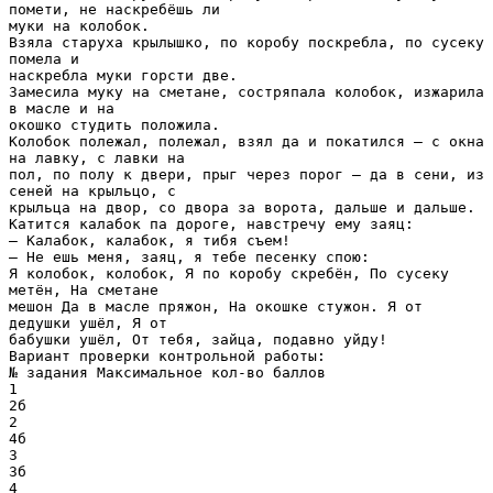
помети, не наскребёшь ли
муки на колобок.
Взяла старуха крылышко, по коробу поскребла, по сусеку
помела и
наскребла муки горсти две.
Замесила муку на сметане, состряпала колобок, изжарила
в масле и на
окошко студить положила.
Колобок полежал, полежал, взял да и покатился – с окна
на лавку, с лавки на
пол, по полу к двери, прыг через порог – да в сени, из
сеней на крыльцо, с
крыльца на двор, со двора за ворота, дальше и дальше.
Катится калабок па дороге, навстречу ему заяц:
– Калабок, калабок, я тибя съем!
– Не ешь меня, заяц, я тебе песенку спою:
Я колобок, колобок, Я по коробу скребён, По сусеку
метён, На сметане
мешон Да в масле пряжон, На окошке стужон. Я от
дедушки ушёл, Я от
бабушки ушёл, От тебя, зайца, подавно уйду!
Вариант проверки контрольной работы:
№ задания Максимальное кол-во баллов
1
2б
2
4б
3
3б
4