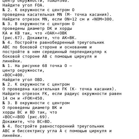
центр окружности, ∠OAD=340.
Найдите угол FOA.
№ 2. К окружности с центром О
проведена касательная MN (M- точка касания).
Найдите отрезок MN, если ОN=12 см и ∠NOM=300.
№ 3. В окружности с центром О
проведены диаметр DK и хорды
KA и KB так, что ∠OAK=∠OBK
(рис.67). Докажите, что AK=BK.
№ 4. Постройте равнобедренный треугольник
АВС по боковой стороне и основанию и
постройте в нем серединный перпендикуляр к
боковой стороне АВ с помощью циркуля и
линейки.
№ 1. На рисунке 68 точка О –
центр окружности,
∠BOC=400.
Найдите угол OBD.
№ 2. К окружности с центром
О проведена касательная FK (K- точка касания).
Найдите отрезок FK, если радиус окружности равен
14 см и ∠FOK=450.
№ 3. В окружности с центром
О проведены диаметр BK и
хорды BC и BD так, что
∠BOC=∠BOD (рис.69).
Докажите, что BC=BD.
№ 4. Постройте равносторонний треугольник
АВС и биссектрису угла А с помощью циркуля и