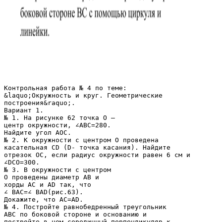
Контрольная работа № 4 по теме:
&laquo;Окружность и круг. Геометрические
построения&raquo;.
Вариант 1.
№ 1. На рисунке 62 точка О –
центр окружности, ∠АВС=280.
Найдите угол АОС.
№ 2. К окружности с центром О проведена
касательная CD (D- точка касания). Найдите
отрезок ОС, если радиус окружности равен 6 см и
∠DCO=300.
№ 3. В окружности с центром
О проведены диаметр AB и
хорды AC и AD так, что
∠ BAC=∠ BAD(рис.63).
Докажите, что AC=AD.
№ 4. Постройте равнобедренный треугольник
АВС по боковой стороне и основанию и
постройте в нем серединный перпендикуляр к