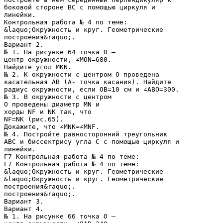
боковой стороне ВС с помощью циркуля и
линейки.
Контрольная работа № 4 по теме:
&laquo;Окружность и круг. Геометрические
построения&raquo;.
Вариант 2.
№ 1. На рисунке 64 точка О –
центр окружности, ∠MON=680.
Найдите угол MKN.
№ 2. К окружности с центром О проведена
касательная AB (A- точка касания). Найдите
радиус окружности, если ОВ=10 см и ∠АВO=300.
№ 3. В окружности с центром
О проведены диаметр MN и
хорды NF и NK так, что
NF=NK (рис.65).
Докажите, что ∠MNK=∠MNF.
№ 4. Постройте равносторонний треугольник
АВС и биссектрису угла С с помощью циркуля и
линейки.
Г7 Контрольная работа № 4 по теме:
Г7 Контрольная работа № 4 по теме:
&laquo;Окружность и круг. Геометрические
&laquo;Окружность и круг. Геометрические
построения&raquo;.
построения&raquo;.
Вариант 3.
Вариант 4.
№ 1. На рисунке 66 точка О –