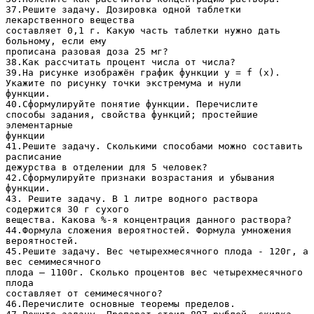
37.Решите задачу. Дозировка одной таблетки
лекарственного вещества
составляет 0,1 г. Какую часть таблетки нужно дать
больному, если ему
прописана разовая доза 25 мг?
38.Как рассчитать процент числа от числа?
39.На рисунке изображён график функции y = f (x).
Укажите по рисунку точки экстремума и нули
функции.
40.Сформулируйте понятие функции. Перечислите
способы задания, свойства функций; простейшие
элементарные
функции
41.Решите задачу. Сколькими способами можно составить
расписание
дежурства в отделении для 5 человек?
42.Сформулируйте признаки возрастания и убывания
функции.
43. Решите задачу. В 1 литре водного раствора
содержится 30 г сухого
вещества. Какова %-я концентрация данного раствора?
44.Формула сложения вероятностей. Формула умножения
вероятностей.
45.Решите задачу. Вес четырехмесячного плода - 120г, а
вес семимесячного
плода – 1100г. Сколько процентов вес четырехмесячного
плода
составляет от семимесячного?
46.Перечислите основные теоремы пределов.