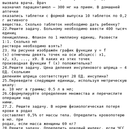
вызвала врача. Врач
назначил парацентамол – 300 мг на прием. В домашней
аптечке
оказались таблетки с формой выпуска 10 таблеток по 0,2
г активного
вещества. Сколько таблеток необходимо дать ребенку?
22.Решите задачу. Больному необходимо ввести 400 тысяч
единиц
пенициллина. Флакон по 1 миллиону единиц. Развести
1:1. Сколько мл
раствора необходимо взять?
23. На рисунке изображён график функции y = f
(x) отмечены девять точек на оси абсцисс: x1,
x2, x3, ..., x9. В каких из этих точек
производная функции f (x) положительна?
24.Решите задачу. Цена деления инсулинового шприца – 4
ЕД. Скольким
делениям шприца соответствует 28 ЕД. инсулина?
25.Переведите следующие единицы, используя метрическую
шкалу:
a. 10 млг в граммы; 0.5 л в мл;
26.Сформулируйте определение множества и перечислите
операции над
ними.
27.2. Решите задачу. В норме физиологическая потеря
крови в родах
составляет 0,5% от массы тела. Определить кровопотерю
в мл. при
родах, если масса женщины 69 кг?
28.Решите задачу. Определить шоковый индекс, если ЧСС