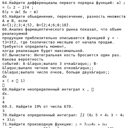
64.Найдите дифференциалы первого порядка функций: а) 𝑦
= (𝑥 2 − 2)4 ;
б)𝒚 = 𝒍𝒏( 𝟓𝒙 − 𝟔)
65.Найдите объединение, пересечение, разность множеств
А и В, если
А={1;2;3;4;5}, В={2;4;6;8;10}.
66.Анализ фармацептического рынка показал, что объем
реализуемой
продукции приблизительно описывается функцией y = -
t3+3t2, где tколичество месяцев от начала продаж.
Требуется определить момент,
когда реализация будет максимальной.
67.Вычислите: Интегральная кость бросается один раз.
Какова вероятность
событий: А-&laquo;выпало 3 очка&raquo;; В-
&laquo;выпало четное число очков&raquo;;
С&laquo;выпало число очков, больше двух&raquo;;
dx
x ( x  1)

68.Найдите неопределенный интеграл x , 
dx.
3
4
69.3. Найдите 19% от числа 670.
3
70.Найдите определенный интеграл: ∫2 (6𝑥 5 + 4𝑥 3 − 4𝑥
+ 3)𝑑𝑥
71.Найдите производную функции: 𝑦 = 7𝑐𝑜𝑠4𝑥 ∗ 𝑙𝑛𝑥