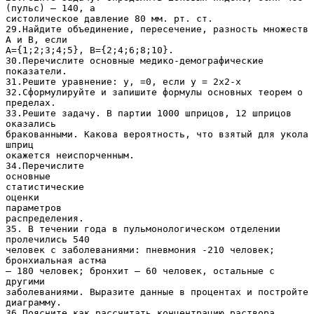
(пульс) – 140, а
систолическое давление 80 мм. рт. ст.
29.Найдите объединение, пересечение, разность множеств
А и В, если
А={1;2;3;4;5}, В={2;4;6;8;10}.
30.Перечислите основные медико-демографические
показатели.
31.Решите уравнение: y, =0, если у = 2х2-х
32.Сформулируйте и запишите формулы основных теорем о
пределах.
33.Решите задачу. В партии 1000 шприцов, 12 шприцов
оказались
бракованными. Какова вероятность, что взятый для укола
шприц
окажется неиспорченным.
34.Перечислите
основные
статистические
оценки
параметров
распределения.
35. В течении года в пульмонологическом отделении
пролечились 540
человек с заболеваниями: пневмония -210 человек;
бронхиальная астма
– 180 человек; бронхит – 60 человек, остальные с
другими
заболеваниями. Выразите данные в процентах и постройте
диаграмму.
36.Поясните как рассчитать концентрацию раствора.