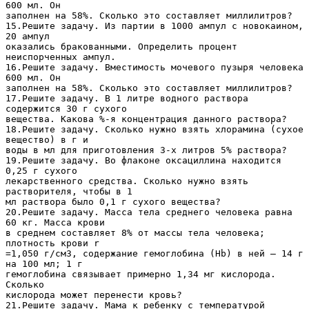
600 мл. Он
заполнен на 58%. Сколько это составляет миллилитров?
15.Решите задачу. Из партии в 1000 ампул с новокаином,
20 ампул
оказались бракованными. Определить процент
неиспорченных ампул.
16.Решите задачу. Вместимость мочевого пузыря человека
600 мл. Он
заполнен на 58%. Сколько это составляет миллилитров?
17.Решите задачу. В 1 литре водного раствора
содержится 30 г сухого
вещества. Какова %-я концентрация данного раствора?
18.Решите задачу. Сколько нужно взять хлорамина (сухое
вещество) в г и
воды в мл для приготовления 3-х литров 5% раствора?
19.Решите задачу. Во флаконе оксациллина находится
0,25 г сухого
лекарственного средства. Сколько нужно взять
растворителя, чтобы в 1
мл раствора было 0,1 г сухого вещества?
20.Решите задачу. Масса тела среднего человека равна
60 кг. Масса крови
в среднем составляет 8% от массы тела человека;
плотность крови r
=1,050 г/см3, содержание гемоглобина (Hb) в ней – 14 г
на 100 мл; 1 г
гемоглобина связывает примерно 1,34 мг кислорода.
Сколько
кислорода может перенести кровь?
21.Решите задачу. Мама к ребенку с температурой