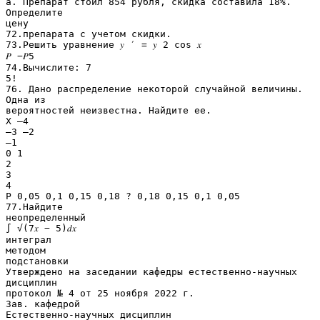
a. Препарат стоил 854 рубля, скидка составила 18%.
Определите
цену
72.препарата с учетом скидки.
73.Решить уравнение 𝑦 ′ = 𝑦 2 cos 𝑥
𝑃 −𝑃5
74.Вычислите: 7
5!
76. Дано распределение некоторой случайной величины.
Одна из
вероятностей неизвестна. Найдите ее.
Х –4
–3 –2
–1
0 1
2
3
4
Р 0,05 0,1 0,15 0,18 ? 0,18 0,15 0,1 0,05
77.Найдите
неопределенный
∫ √(7𝑥 − 5)𝑑𝑥
интеграл
методом
подстановки
Утверждено на заседании кафедры естественно-научных
дисциплин
протокол № 4 от 25 ноября 2022 г.
Зав. кафедрой
Естественно-научных дисциплин