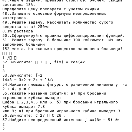
47.Решите задачу. Препарат стоил 897 рублей, скидка
составила 18%.
Определите цену препарата с учетом скидки.
48..Запишите основные формулы неопределенных
интегралов.
49..Решите задачу. Рассчитать количество сухого
вещества в: а) 250мл
0,1% раствора
50..Сформулируйте правила дифференцирования функций.
51..Решите задачу. В больнице 190 койкамест. Из них
заполнено больными
152 места. На сколько процентов заполнена больница?
 
f / 
52.Вычислите:  2  , f(x) = cos(4x+
)
3
53.Вычислите: ∫−2
(4х3 − 3х2 + 2х + 1)𝑑𝑥
54.Найдите площадь фигуры, ограниченной линиями у= -х
2 + 4, у = 0
55.Укажите названия события: а) при бросании
игрального кубика выпадет
цифра 1,2,3,4,5 или 6; б) при бросании игрального
кубика выпадет 7,8
или 9; в) при бросании игрального кубика выпадет 3.
56.Вычислите: С 27  С 26 .
57.Найдите неопределенный интеграл ∫ 𝑠𝑖𝑛(8𝑥 − 5) 𝑑𝑥
2
2