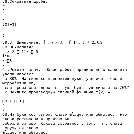
58.Сократите дробь:
𝜋
2
𝜋
6
10!−8!
8!
.
0
59.3. Вычислите: ∫ 𝑐𝑜𝑠 𝑥 𝑑𝑥, ∫−1(𝑥 3 + 2𝑥)𝑑𝑥
60.Вычислите:
4 x 2  11x  3
lim
x 3
x3
61.Решите задачу. Объём работы прививочного кабинета
увеличивается
на 80%. На сколько процентов нужно увеличить число
медработников,
если производительность труда будет увеличена на 20%?
62.Найдите производную сложной функции f(x) =
5
3 х  1
4
2
63.Из букв составлена слово &laquo;книга&raquo;. Это
слово рассыпали и произвольно
собрали заново. Какова вероятность того, что снова
получится слово
&laquo;книга&raquo;.