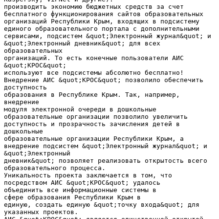
производить экономию бюджетных средств за счет
бесплатного функционирования сайтов образовательных
организаций Республики Крым, входящих в подсистему
единого образовательного портала с дополнительными
сервисами, подсистем &quot;Электронный журнал&quot; и
&quot;Электронный дневник&quot; для всех
образовательных
организаций. То есть конечные пользователи АИС
&quot;КРОС&quot;
используют все подсистемы абсолютно бесплатно!
Внедрение АИС &quot;КРОС&quot; позволило обеспечить
доступность
образования в Республике Крым. Так, например,
внедрение
модуля электронной очереди в дошкольные
образовательные организации позволило увеличить
доступность и прозрачность зачисления детей в
дошкольные
образовательные организации Республики Крым, а
внедрение подсистем &quot;Электронный журнал&quot; и
&quot;Электронный
дневник&quot; позволяет реализовать открытость всего
образовательного процесса.
Уникальность проекта заключается в том, что
посредством АИС &quot;КРОС&quot; удалось
объединить все информационные системы в
сфере образования Республики Крым в
единую, создать единую &quot;точку входа&quot; для
указанных проектов.