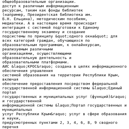
общеобразовательные организации.
доступ к различным информационным
ресурсам, таким как фонды библиотек
(например, Президентская библиотека им.
Б.Н. Ельцина), методическим пособиям,
медиатеки. А в настоящее время происходит
интеграция с системой подготовки к Единому
государственному экзамену и создание
подсистемы по принципу &quot;одного окна&quot; для
всех категорий граждан, обучающихся по
образовательным программам, к онлайнкурсам,
реализуемым различными
организациями, осуществляющими
образовательную деятельность и
образовательными платформами.
АИС &laquo;КРОС&raquo; создана в целях информационного
обеспечения управления
системой образования на территории Республики Крым,
включая
обеспечение предоставления посредством федеральной
государственной информационной системы &laquo;Единый
портал
государственных и муниципальных услуг (функций)&raquo;
и государственной
информационной системы &laquo;Портал государственных и
муниципальных
услуг Республики Крым&raquo; услуг в сфере образования
и науки,
предусмотренных пунктами 2, 3, 4, 6, 8, 9 сводного
перечня