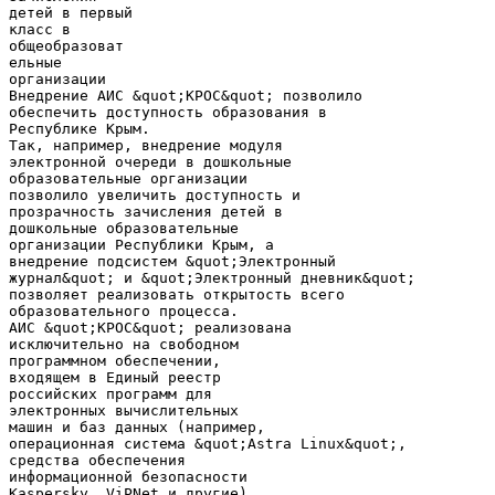
детей в первый
класс в
общеобразоват
ельные
организации
Внедрение АИС &quot;КРОС&quot; позволило
обеспечить доступность образования в
Республике Крым.
Так, например, внедрение модуля
электронной очереди в дошкольные
образовательные организации
позволило увеличить доступность и
прозрачность зачисления детей в
дошкольные образовательные
организации Республики Крым, а
внедрение подсистем &quot;Электронный
журнал&quot; и &quot;Электронный дневник&quot;
позволяет реализовать открытость всего
образовательного процесса.
АИС &quot;КРОС&quot; реализована
исключительно на свободном
программном обеспечении,
входящем в Единый реестр
российских программ для
электронных вычислительных
машин и баз данных (например,
операционная система &quot;Astra Linux&quot;,
средства обеспечения
информационной безопасности
Kaspersky, ViPNet и другие).