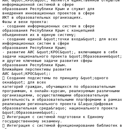
АИС &quot;КРОС&quot; является единственной открытой
информационной системой в сфере
образования Республики Крым и служит для
внедрения инновационных проектов в сфере
ИКТ в образовательных организациях.
Фазы и вехи проекта:
- создание информационных систем в сфере
образования Республики Крым с концепцией
объединения их в единую систему;
- создание единой &quot;точки входа&quot; для всех
информационных систем в сфере
образования Республики Крым;
- развитие АИС &quot;КРОС&quot;, включающее в себя
задачи национального проекта &quot;Образование&quot;
и другие ключевые задачи развития сферы
образования Республики Крым.
Ближайшие перспективы развития
АИС &quot;КРОС&quot;:
 Создание подсистемы по принципу &quot;одного
окна&quot; для всех
категорий граждан, обучающихся по образовательным
программам, к онлайн-курсам, реализуемым различными
организациями, осуществляющими образовательную
деятельность и образовательными платформами в рамках
реализации регионального проекта &laquo;Цифровая
образовательная среда&raquo; национального проекта
&quot;Образование&quot;.
 Интеграция с системой подготовки к Единому
государственному экзамену.
 Интеграция с системой функционирование библиотек в