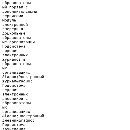
образовательн
ый портал с
дополнительными
сервисами
Модуль
электронной
очереди в
дошкольные
образовательн
ые организации
Подсистема
ведения
электронных
журналов в
образовательн
ых
организациях
&laquo;Электронный
журнал&raquo;
Подсистема
ведения
электронных
дневников в
образовательн
ых
организациях
&laquo;Электронный
дневник&raquo;
Подсистема
зачисления