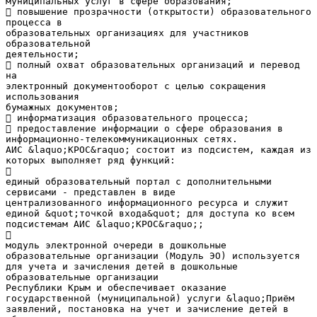
муниципальных услуг в сфере образования;
 повышение прозрачности (открытости) образовательного
процесса в
образовательных организациях для участников
образовательной
деятельности;
 полный охват образовательных организаций и перевод
на
электронный документооборот с целью сокращения
использования
бумажных документов;
 информатизация образовательного процесса;
 предоставление информации о сфере образования в
информационно-телекоммуникационных сетях.
АИС &laquo;КРОС&raquo; состоит из подсистем, каждая из
которых выполняет ряд функций:

единый образовательный портал с дополнительными
сервисами - представлен в виде
централизованного информационного ресурса и служит
единой &quot;точкой входа&quot; для доступа ко всем
подсистемам АИС &laquo;КРОС&raquo;;

модуль электронной очереди в дошкольные
образовательные организации (Модуль ЭО) используется
для учета и зачисления детей в дошкольные
образовательные организации
Республики Крым и обеспечивает оказание
государственной (муниципальной) услуги &laquo;Приём
заявлений, постановка на учет и зачисление детей в