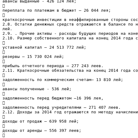
авансы выданные - 426 124 лея;

переплата по платежам в бюджет – 26 044 лея;

краткосрочные инвестиции в неаффилированные стороны сос
2.8. Остатки денежных средств отражаются в балансе по н
лей.
2.9. . Прочие активы - расходы будущих периодов на коне
2.10. Размер собственного капитала на конец 2014 года с

уставной капитал – 24 513 772 лей;

резервы – 15 730 024 лей;

прибыль отчетного периода – 277 243 леев.
2.11. Краткосрочные обязательства на конец 2014 года с

задолженность по коммерческим счетам– 13 810 лей;

авансы полученные - 536 лей;

задолженность перед бюджетом –16 396 лея,

задолженность перед учредителями – 271 407 леев.
2.12. Доходы за 2014 год отражаются по методу начислени

доходы от продаж – 639 958 лей;

доходы от аренды – 556 397 леев;
