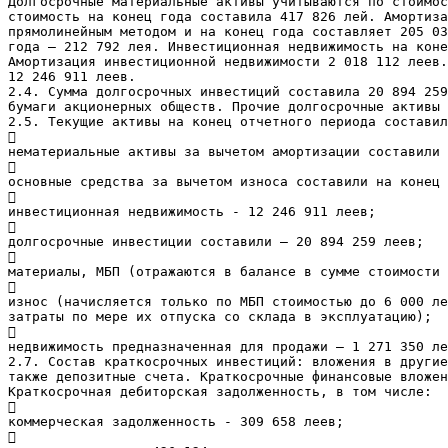
Долгосрочные материальные активы учитываются по стоимос
стоимость на конец года составила 417 826 лей. Амортиза
прямолинейным методом и на конец года составляет 205 03
года – 212 792 лея. Инвестиционная недвижимость на коне
Амортизация инвестиционной недвижимости 2 018 112 леев.
12 246 911 леев.
2.4. Сумма долгосрочных инвестиций составила 20 894 259
бумаги акционерных обществ. Прочие долгосрочные активы 
2.5. Текущие активы на конец отчетного периода составил

нематериальные активы за вычетом амортизации составили 

основные средства за вычетом износа составили на конец 

инвестиционная недвижимость - 12 246 911 леев;

долгосрочные инвестиции составили – 20 894 259 леев;

материалы, МБП (отражаются в балансе в сумме стоимости 

износ (начисляется только по МБП стоимостью до 6 000 ле
затраты по мере их отпуска со склада в эксплуатацию);

недвижимость предназначенная для продажи – 1 271 350 ле
2.7. Состав краткосрочных инвестиций: вложения в другие
также депозитные счета. Краткосрочные финансовые вложен
Краткосрочная дебиторская задолженность, в том числе:

коммерческая задолженность - 309 658 леев;
