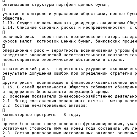
оптимизация структуры портфеля ценных бумаг;

участие в контроле и управлении обществами, ценные бума
общества.
1.13. Осуществлялась выплата дивидендов акционерам Обще
1.14. Описание основных рисков и неопределенностей, с к

рыночный риск – вероятность возникновения потерь вследс
курсов валют, котировок ценных бумаг, банковских процен

операционный риск – вероятность возникновения угрозы фи
вследствие экономической несостоятельности контрагентов
неблагоприятной экономической обстановки в стране.

стратегический риск – вероятность ухудшения экономическ
результате допущения ошибок при определении стратегии р

другие риски, возникающие в финансово-хозяйственной дея
1.15. В своей деятельности Общество соблюдает общеприня
и поддержанию безопасности окружающей среды.
2. Основные показатели финансово-хозяйственно деятельно
2.1. Метод составления финансового отчета - метод начис
2.2. Состав нематериальных активов:

компьютерные программы - 3 года;

прочие (согласно сроку полезного функционирования, указ
Остаточная стоимость НМА на конец года составила 598 ле
2.3. Состав долгосрочных материальных активов: основные