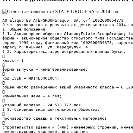
АО &laquo;ESTATE-GROUP&raquo; SА, c/f 1002600054873
Отчет руководства о результатах деятельности за 2014 го
1. Общие положения
1.1. Акционерное общество &laquo;Estate Group&raquo; (в
форма - акционерное общество открытого типа Государстве
апреля 1994 года, фискальный код 1002600054873, зарегис
адресу г. Кишинев, ул. Фередеулуй, 4.
1.2. Характеристика зарегистрированных ценных бумаг:

класс – I;

форма выпуска – нематериализованные;

код ISIN – MD14ESRO1004;

общее число размещенных акций указанного класса – 6 128

номинальная цена – 4 лея;

уставный капитал – 24 513 772 лея.
1.3. Основные виды деятельности Общества:

производство одежды и текстильных материалов;

строительство зданий и (или) инженерных строений, инжен
реконструкция, усиление, реставрация;