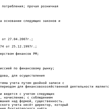
 потребления; прочая розничная
а основании следующих законов и
 от 27.04.2007г.;
74 от 25.12.1997г.;
терством финансов РМ;
иссией по финансовому рынку;
дова, для осуществления
тема учета путем двойной записи с
периодом для финансовохозяйственной деятельности являетс
и ведется с учетом следующих
, начисление; с соблюдением
жания над формой, существенность.
ского учета несёт директор, который
ния бухгалтерского учёта,