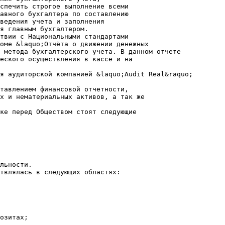
спечить строгое выполнение всеми
авного бухгалтера по составлению
ведения учета и заполнения
я главным бухгалтером.
твии с Национальными стандартами
оме &laquo;Отчёта о движении денежных
 метода бухгалтерского учета. В данном отчете
еского осуществления в кассе и на
я аудиторской компанией &laquo;Audit Real&raquo;
тавлением финансовой отчетности,
х и нематериальных активов, а так же
ике перед Обществом стоят следующие
льности.
твлялась в следующих областях:
озитах;