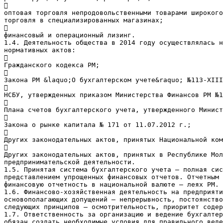

оптовая торговля непродовольственными товарами широкого
торговля в специализированных магазинах;

финансовый и операционный лизинг.
1.4. Деятельность общества в 2014 году осуществлялась н
нормативных актов:

Гражданского кодекса РМ;

Закона РМ &laquo;О бухгалтерском учете&raquo; №113-XIII

НСБУ, утвержденных приказом Министерства Финансов РМ №1

Плана счетов бухгалтерского учета, утвержденного Минис

Закона о рынке капитала № 171 от 11.07.2012 г.;

Других законодательных актов, принятых Национальной ком

Других законодательных актов, принятых в Республике Мол
предпринимательской деятельности.
1.5. Принятая система бухгалтерского учета – полная сис
представлением упрощенных финансовых отчетов. Отчетным 
финансовую отчетность в национальной валюте – леях РМ.
1.6. Финансово-хозяйственная деятельность на предприяти
основополагающих допущений – непрерывность, постоянство
следующих принципов – осмотрительность, приоритет содер
1.7. Ответственность за организацию и ведение бухгалтер
обязан создать необходимые условия для правильного веде