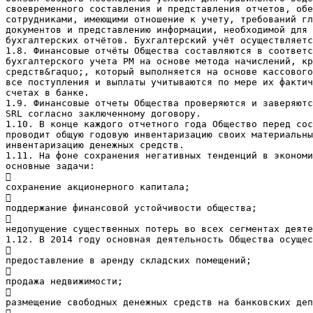
своевременного составления и представления отчетов, обе
сотрудниками, имеющими отношение к учету, требований гл
документов и представлению информации, необходимой для 
бухгалтерских отчётов. Бухгалтерский учёт осуществляетс
1.8. Финансовые отчёты Общества составляются в соответс
бухгалтерского учета РМ на основе метода начислений, кр
средств&raquo;, который выполняется на основе кассового
все поступления и выплаты учитываются по мере их фактич
счетах в банке.
1.9. Финансовые отчеты Общества проверяются и заверяютс
SRL согласно заключенному договору.
1.10. В конце каждого отчетного года Общество перед сос
проводит общую годовую инвентаризацию своих материальны
инвентаризацию денежных средств.
1.11. На фоне сохранения негативных тенденций в эконом
основные задачи:

сохранение акционерного капитала;

поддержание финансовой устойчивости общества;

недопущение существенных потерь во всех сегментах деяте
1.12. В 2014 году основная деятельность Общества осущес

предоставление в аренду складских помещений;

продажа недвижимости;

размещение свободных денежных средств на банковских деп
