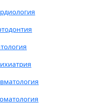
ардиология
ртодонтия
тология
сихиатрия
вматология
оматология