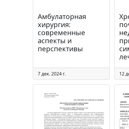
Амбулаторная
Хр
хирургия:
по
современные
не
аспекты и
пр
перспективы
си
ле
7 дек. 2024 г.
12 д