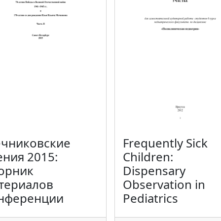
чниковские
Frequently Sick
ения 2015:
Children:
орник
Dispensary
териалов
Observation in
нференции
Pediatrics