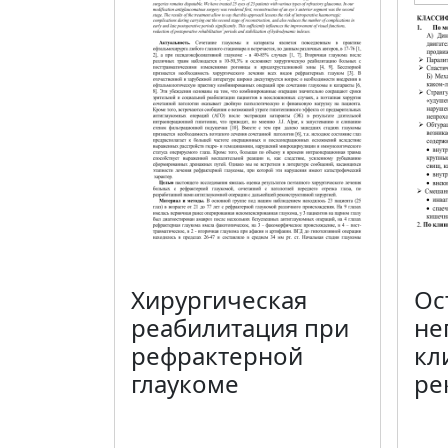
Хирургическая
Ос
реабилитация при
не
рефрактерной
кл
глаукоме
ре