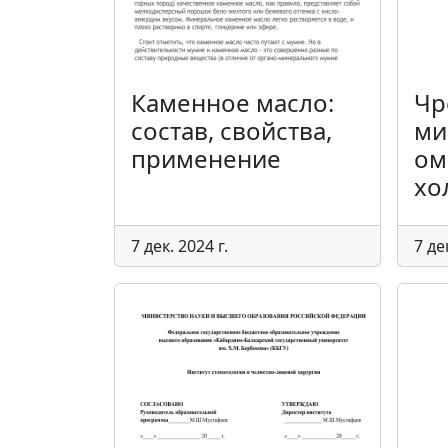
Каменное масло:
Чр
состав, свойства,
ми
применение
ом
хо
7 дек. 2024 г.
7 де