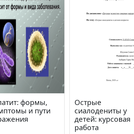
патит: формы,
Острые
мптомы и пути
сиалодениты у
ражения
детей: курсовая
работа