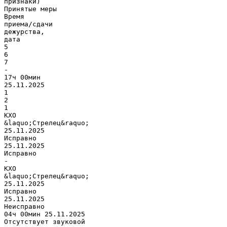
признаки)
Принятые меры
Время
приема/сдачи
дежурства,
дата
5
6
7
-
17ч 00мин
25.11.2025
1
2
1
КХО
&laquo;Стрелец&raquo;
25.11.2025
Исправно
25.11.2025
Исправно
-
КХО
&laquo;Стрелец&raquo;
25.11.2025
Исправно
25.11.2025
Неисправно
04ч 00мин 25.11.2025
Отсутствует звуковой