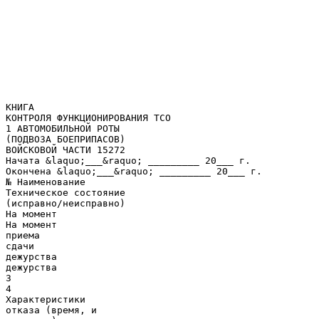
КНИГА
КОНТРОЛЯ ФУНКЦИОНИРОВАНИЯ ТСО
1 АВТОМОБИЛЬНОЙ РОТЫ
(ПОДВОЗА БОЕПРИПАСОВ)
ВОЙСКОВОЙ ЧАСТИ 15272
Начата &laquo;___&raquo; _________ 20___ г.
Окончена &laquo;___&raquo; _________ 20___ г.
№ Наименование
Техническое состояние
(исправно/неисправно)
На момент
На момент
приема
сдачи
дежурства
дежурства
3
4
Характеристики
отказа (время, и