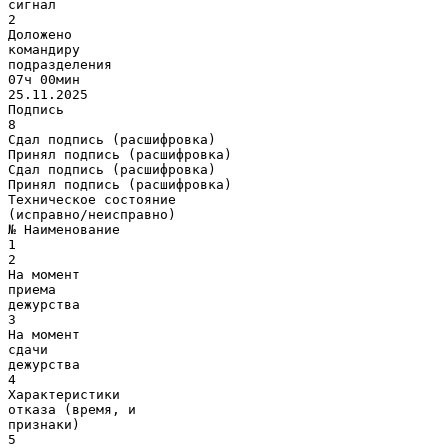
сигнал
2
Доложено
командиру
подразделения
07ч 00мин
25.11.2025
Подпись
8
Сдал подпись (расшифровка)
Принял подпись (расшифровка)
Сдал подпись (расшифровка)
Принял подпись (расшифровка)
Техническое состояние
(исправно/неисправно)
№ Наименование
1
2
На момент
приема
дежурства
3
На момент
сдачи
дежурства
4
Характеристики
отказа (время, и
признаки)
5