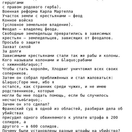
герцогами
с правом родового герба).
Военная реформа Карла Мартелла
Участок земли с крестьянами – феод
Конное войско
(условное земельное владение).
Феодал – владелец феода.
Свободные земледельцы превратились в зависимых
крестьян – земледельцев, зависящих от феодалов.
Просьба о защите
Захват силой
За долги
Зависимыми крестьянами стали так же рабы и колоны.
Кого называли колонами и &laquo;рабами
с хижиной&raquo;?
Чтобы стать королём, Хлодвиг уничтожил всех своих
соперников.
Затем он собрал приближённых и стал жаловаться:
&laquo;Горе мне, ибо я
остался, как странник среди чужих, и не имею
родственников, которые
могли бы мне подать помощь, если бы случилось
несчастье&raquo;.
Зачем он это сделал?
Франкский суд в одной из областей, разбирая дела об
убийствах
присудил одного обвиняемого к уплате штрафа в 200
солидов, а
другого – в 600 солидов.
Почему были установлены разные штрафы на убийство?