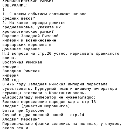
ХРОНОЛОГИЧЕСКИЕ РАМКИ:
СОДЕРЖАНИЕ:
1
1. С каким событием связывают начало
средних веков?
2. На какие периоды делится
средневековье, укажите их
хронологические рамки?
Падение Западной Римской
империи и возникновение
варварских королевств
Домашнее задание:
П.1 вопросы на стр.20 устно, нарисовать франкского
воина.
Восточная Римская
империя
Западная Римская
империя
395 год
В 476 году Западная Римская империя перестала
существовать. Пурпурный плащ и диадему императора
германцы отослали в Константинополь.
&laquo;Западу император не нужен!&raquo;
Великое переселение народов карта стр 13
Хлодвиг (династия Меровингов)
Битва при Суассоне
Случай с драгоценной чашей – стр.14
Хлодвиг Меровинг
Первоначально франки селились на полянах, у опушек,
около рек и