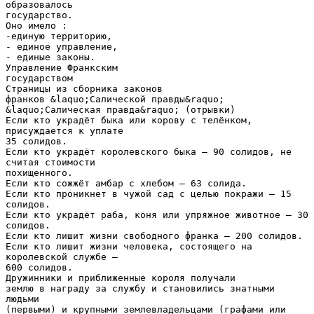
образовалось
государство.
Оно имело :
-единую территорию,
- единое управление,
- единые законы.
Управление Франкским
государством
Страницы из сборника законов
франков &laquo;Салической правды&raquo;
&laquo;Салическая правда&raquo; (отрывки)
Если кто украдёт быка или корову с телёнком,
присуждается к уплате
35 солидов.
Если кто украдёт королевского быка – 90 солидов, не
считая стоимости
похищенного.
Если кто сожжёт амбар с хлебом – 63 солида.
Если кто проникнет в чужой сад с целью покражи – 15
солидов.
Если кто украдёт раба, коня или упряжное животное – 30
солидов.
Если кто лишит жизни свободного франка – 200 солидов.
Если кто лишит жизни человека, состоящего на
королевской службе –
600 солидов.
Дружинники и приближенные короля получали
землю в награду за службу и становились знатными
людьми
(первыми) и крупными землевладельцами (графами или