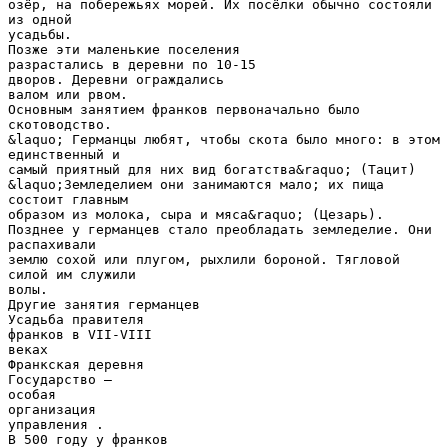
озёр, на побережьях морей. Их посёлки обычно состояли
из одной
усадьбы.
Позже эти маленькие поселения
разрастались в деревни по 10-15
дворов. Деревни ограждались
валом или рвом.
Основным занятием франков первоначально было
скотоводство.
&laquo; Германцы любят, чтобы скота было много: в этом
единственный и
самый приятный для них вид богатства&raquo; (Тацит)
&laquo;Земледелием они занимаются мало; их пища
состоит главным
образом из молока, сыра и мяса&raquo; (Цезарь).
Позднее у германцев стало преобладать земледелие. Они
распахивали
землю сохой или плугом, рыхлили бороной. Тягловой
силой им служили
волы.
Другие занятия германцев
Усадьба правителя
франков в VII-VIII
веках
Франкская деревня
Государство –
особая
организация
управления .
В 500 году у франков