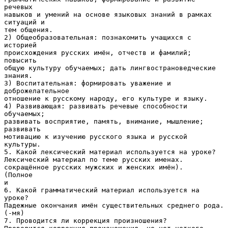
речевых
навыков и умений на основе языковых знаний в рамках
ситуаций и
тем общения.
2) Общеобразовательная: познакомить учащихся с
историей
происхождения русских имён, отчеств и фамилий;
повысить
общую культуру обучаемых; дать лингвострановедческие
знания.
3) Воспитательная: формировать уважение и
доброжелательное
отношение к русскому народу, его культуре и языку.
4) Развивающая: развивать речевые способности
обучаемых;
развивать восприятие, память, внимание, мышление;
развивать
мотивацию к изучению русского языка и русской
культуры.
5. Какой лексический материал используется на уроке?
Лексический материал по теме русских именах.
сокращённое русских мужских и женских имён).
(Полное
и
6. Какой грамматический материал используется на
уроке?
Падежные окончания имён существительных среднего рода.
(-мя)
7. Проводится ли коррекция произношения?