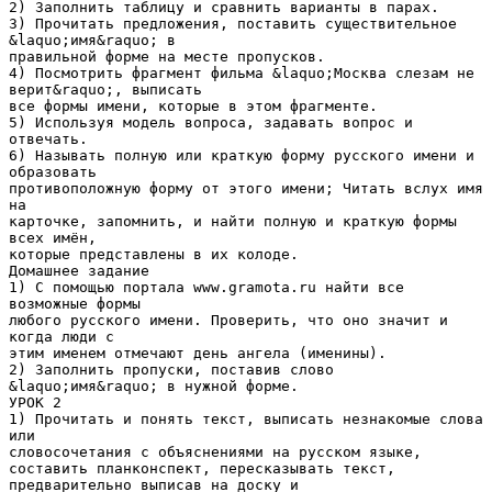
2) Заполнить таблицу и сравнить варианты в парах.
3) Прочитать предложения, поставить существительное
&laquo;имя&raquo; в
правильной форме на месте пропусков.
4) Посмотрить фрагмент фильма &laquo;Москва слезам не
верит&raquo;, выписать
все формы имени, которые в этом фрагменте.
5) Используя модель вопроса, задавать вопрос и
отвечать.
6) Называть полную или краткую форму русского имени и
образовать
противоположную форму от этого имени; Читать вслух имя
на
карточке, запомнить, и найти полную и краткую формы
всех имён,
которые представлены в их колоде.
Домашнее задание
1) С помощью портала www.gramota.ru найти все
возможные формы
любого русского имени. Проверить, что оно значит и
когда люди с
этим именем отмечают день ангела (именины).
2) Заполнить пропуски, поставив слово
&laquo;имя&raquo; в нужной форме.
УРОК 2
1) Прочитать и понять текст, выписать незнакомые слова
или
словосочетания с объяснениями на русском языке,
составить планконспект, пересказывать текст,
предварительно выписав на доску и