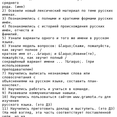
среднего
рода. (имя)
2) Освоили новый лексический материал по теме русских
именах.
3) Познакомились с полными и краткими формами русских
имён.
4) Познакомились с историей происхождения русских
имён, отчеств и
фамилий.
5) Узнали варианты одного и того же имени в русском
языке.
6) Узнали модель вопросов: &laquo;Скажи, пожалуйста,
как звучит полное /
краткое имя от...&raquo; и &laquo;Извини(те),
пожалуйста, как звучит полный /
сокращённый вариант имени ... ?&raquo;. (при
использовании
преподавателем)
7) Научились выписать незнакомые слова или
словосочетания с
объяснениями на русском языке, составить план-
конспект.
8) Научились работать и учиться в команде.
9) Развивали коммуникативные навыки.
10) Научились пользоваться сайтом www.gramota.ru для
изучения
русского языка. (это ДЗ)
11) Научились приготовить доклад и выступить. (это ДЗ)
(На мой взгляд, эта часть соответствует поставленной
цели, но на