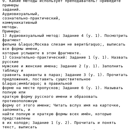
9. Какие методы использует преподаватель? Приведите
примеры
заданий.
Аудиовизуальный,
сознательно-практический,
коммуникативный
методы.
Примеры:
1) Аудиовизуальный метод: Задание 4 (у. 1). Посмотрить
фрагмент
фильма &laquo;Москва слезам не верит&raquo;, выписать
все формы имени,
которые услышите в этом фрагменте.
1) Сознательно-практический: Задание 1 (у. 1). Назвать
русские
мужские и женские имена; Задание 2 (у. 1). Заполнить
таблицу и
сравнить варианты в парах; Задание 3 (у. 1). Прочитать
предложения, поставить существительное
&laquo;имя&raquo; в правильной
форме на месте пропусков; Задание 6 (у. 1). Называть
полную или
краткую форму русского имени и образовать
противоположную
форму от этого имени; Читать вслух имя на карточке,
запомнить, и
найти полную и краткую формы всех имён, которые
представлены
в их колоде; Задание 1 (у. 2). Прочитать и понять
текст, выписать