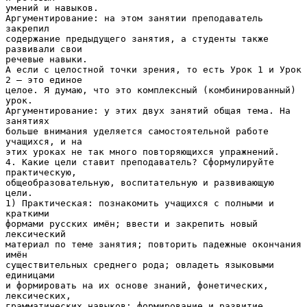
умений и навыков.
Аргументирование: на этом занятии преподаватель
закрепил
содержание предыдущего занятия, а студенты также
развивали свои
речевые навыки.
А если с целостной точки зрения, то есть Урок 1 и Урок
2 – это единое
целое. Я думаю, что это комплексный (комбинированный)
урок.
Аргументирование: у этих двух занятий общая тема. На
занятиях
больше внимания уделяется самостоятельной работе
учащихся, и на
этих уроках не так много повторяющихся упражнений.
4. Какие цели ставит преподаватель? Сформулируйте
практическую,
общеобразовательную, воспитательную и развивающую
цели.
1) Практическая: познакомить учащихся с полными и
краткими
формами русских имён; ввести и закрепить новый
лексический
материал по теме занятия; повторить падежные окончания
имён
существительных среднего рода; овладеть языковыми
единицами
и формировать на их основе знаний, фонетических,
лексических,
грамматических навыков; формирование и развитие