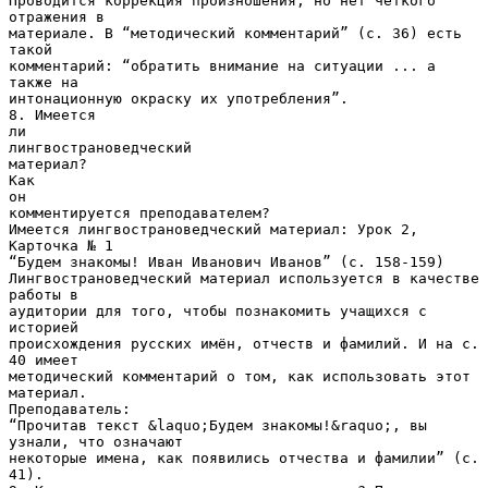
Проводится коррекция произношения, но нет четкого
отражения в
материале. В “методический комментарий” (с. 36) есть
такой
комментарий: “обратить внимание на ситуации ... а
также на
интонационную окраску их употребления”.
8. Имеется
ли
лингвострановедческий
материал?
Как
он
комментируется преподавателем?
Имеется лингвострановедческий материал: Урок 2,
Карточка № 1
“Будем знакомы! Иван Иванович Иванов” (с. 158-159)
Лингвострановедческий материал используется в качестве
работы в
аудитории для того, чтобы познакомить учащихся с
историей
происхождения русских имён, отчеств и фамилий. И на с.
40 имеет
методический комментарий о том, как использовать этот
материал.
Преподаватель:
“Прочитав текст &laquo;Будем знакомы!&raquo;, вы
узнали, что означают
некоторые имена, как появились отчества и фамилии” (с.
41).