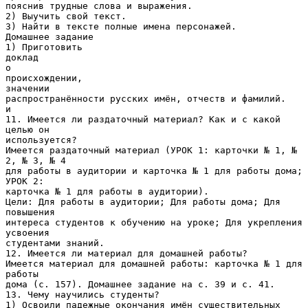
пояснив трудные слова и выражения.
2) Выучить свой текст.
3) Найти в тексте полные имена персонажей.
Домашнее задание
1) Приготовить
доклад
о
происхождении,
значении
распространённости русских имён, отчеств и фамилий.
и
11. Имеется ли раздаточный материал? Как и с какой
целью он
используется?
Имеется раздаточный материал (УРОК 1: карточки № 1, №
2, № 3, № 4
для работы в аудитории и карточка № 1 для работы дома;
УРОК 2:
карточка № 1 для работы в аудитории).
Цели: Для работы в аудитории; Для работы дома; Для
повышения
интереса студентов к обучению на уроке; Для укрепления
усвоения
студентами знаний.
12. Имеется ли материал для домашней работы?
Имеется материал для домашней работы: карточка № 1 для
работы
дома (с. 157). Домашнее задание на с. 39 и с. 41.
13. Чему научились студенты?
1) Освоили падежные окончания имён существительных