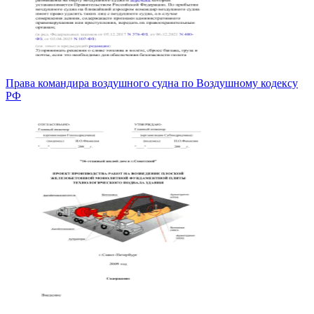
Права командира воздушного судна по Воздушному кодексу
РФ