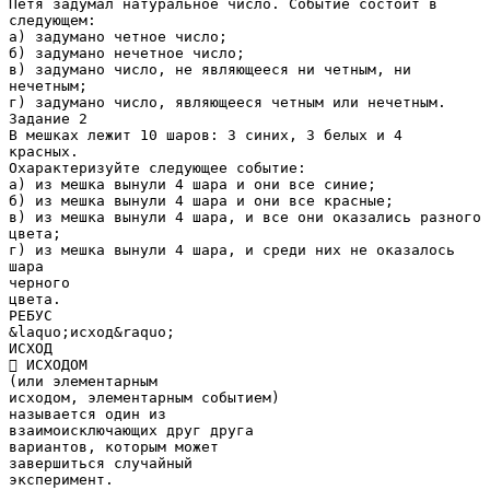
Петя задумал натуральное число. Событие состоит в
следующем:
а) задумано четное число;
б) задумано нечетное число;
в) задумано число, не являющееся ни четным, ни
нечетным;
г) задумано число, являющееся четным или нечетным.
Задание 2
В мешках лежит 10 шаров: 3 синих, 3 белых и 4
красных.
Охарактеризуйте следующее событие:
а) из мешка вынули 4 шара и они все синие;
б) из мешка вынули 4 шара и они все красные;
в) из мешка вынули 4 шара, и все они оказались разного
цвета;
г) из мешка вынули 4 шара, и среди них не оказалось
шара
черного
цвета.
РЕБУС
&laquo;исход&raquo;
ИСХОД
 ИСХОДОМ
(или элементарным
исходом, элементарным событием)
называется один из
взаимоисключающих друг друга
вариантов, которым может
завершиться случайный
эксперимент.