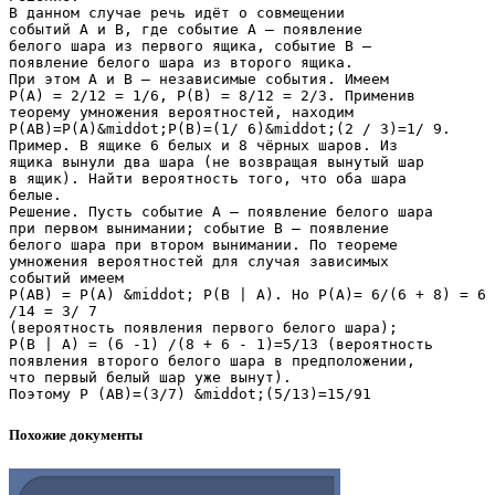
В данном случае речь идёт о совмещении
событий А и В, где событие А – появление
белого шара из первого ящика, событие В –
появление белого шара из второго ящика.
При этом А и В – независимые события. Имеем
Р(А) = 2/12 = 1/6, Р(В) = 8/12 = 2/3. Применив
теорему умножения вероятностей, находим
P(AB)=P(A)&middot;P(B)=(1/ 6)&middot;(2 / 3)=1/ 9.
Пример. В ящике 6 белых и 8 чёрных шаров. Из
ящика вынули два шара (не возвращая вынутый шар
в ящик). Найти вероятность того, что оба шара
белые.
Решение. Пусть событие А – появление белого шара
при первом вынимании; событие В – появление
белого шара при втором вынимании. По теореме
умножения вероятностей для случая зависимых
событий имеем
P(AB) = P(A) &middot; P(B | A). Но P(A)= 6/(6 + 8) = 6
/14 = 3/ 7
(вероятность появления первого белого шара);
P(B | A) = (6 -1) /(8 + 6 - 1)=5/13 (вероятность
появления второго белого шара в предположении,
что первый белый шар уже вынут).
Похожие документы