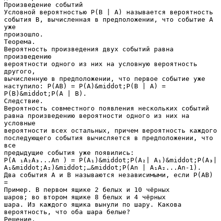
Произведение событий
Условной вероятностью P(B | A) называется вероятность
события В, вычисленная в предположении, что событие А
уже
произошло.
Теорема.
Вероятность произведения двух событий равна
произведению
вероятности одного из них на условную вероятность
другого,
вычисленную в предположении, что первое событие уже
наступило: P(AB) = P(A)&middot;P(B | A) =
P(В)&middot;P(А | В).
Следствие.
Вероятность совместного появления нескольких событий
равна произведению вероятности одного из них на
условные
вероятности всех остальных, причем вероятность каждого
последующего события вычисляется в предположении, что
все
предыдущие события уже появились:
P(A ₁A₂A₃...An ) = P(A₁)&middot;P(A₂| A₁)&middot;P(A₃|
A₁&middot;A₂)&middot;…&middot;P(An | A₁A₂...An-1).
Два события А и В называются независимыми, если P(AB)
=
Пример. В первом ящике 2 белых и 10 чёрных
шаров; во втором ящике 8 белых и 4 чёрных
шара. Из каждого ящика вынули по шару. Какова
вероятность, что оба шара белые?
Решение.