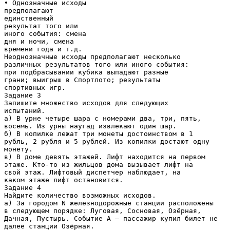
• Однозначные исходы
предполагают
единственный
результат того или
иного события: смена
дня и ночи, смена
времени года и т.д.
Неоднозначные исходы предполагают несколько
различных результатов того или иного события:
при подбрасывании кубика выпадают разные
грани; выигрыш в Спортлото; результаты
спортивных игр.
Задание 3
Запишите множество исходов для следующих
испытаний.
а) В урне четыре шара с номерами два, три, пять,
восемь. Из урны наугад извлекают один шар.
б) В копилке лежат три монеты достоинством в 1
рубль, 2 рубля и 5 рублей. Из копилки достают одну
монету.
в) В доме девять этажей. Лифт находится на первом
этаже. Кто-то из жильцов дома вызывает лифт на
свой этаж. Лифтовый диспетчер наблюдает, на
каком этаже лифт остановится.
Задание 4
Найдите количество возможных исходов.
а) За городом N железнодорожные станции расположены
в следующем порядке: Луговая, Сосновая, Озёрная,
Дачная, Пустырь. Событие А – пассажир купил билет не
далее станции Озёрная.