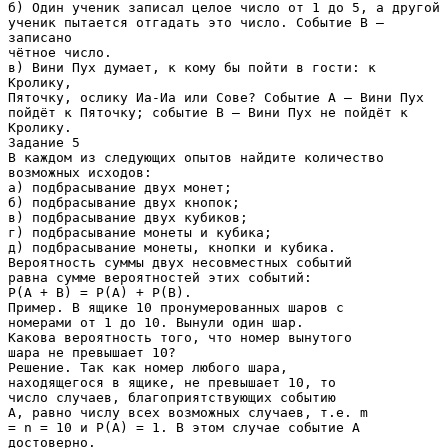
б) Один ученик записал целое число от 1 до 5, а другой
ученик пытается отгадать это число. Событие В –
записано
чётное число.
в) Вини Пух думает, к кому бы пойти в гости: к
Кролику,
Пяточку, ослику Иа-Иа или Сове? Событие А – Вини Пух
пойдёт к Пяточку; событие В – Вини Пух не пойдёт к
Кролику.
Задание 5
В каждом из следующих опытов найдите количество
возможных исходов:
а) подбрасывание двух монет;
б) подбрасывание двух кнопок;
в) подбрасывание двух кубиков;
г) подбрасывание монеты и кубика;
д) подбрасывание монеты, кнопки и кубика.
Вероятность суммы двух несовместных событий
равна сумме вероятностей этих событий:
P(A + B) = P(A) + P(B).
Пример. В ящике 10 пронумерованных шаров с
номерами от 1 до 10. Вынули один шар.
Какова вероятность того, что номер вынутого
шара не превышает 10?
Решение. Так как номер любого шара,
находящегося в ящике, не превышает 10, то
число случаев, благоприятствующих событию
А, равно числу всех возможных случаев, т.е. m
= n = 10 и P(A) = 1. В этом случае событие А
достоверно.