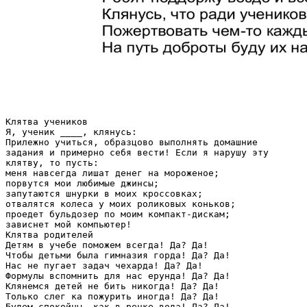
Клятва учеников
Я, ученик ____, клянусь:
Прилежно учиться, образцово выполнять домашние
задания и примерно себя вести! Если я нарушу эту
клятву, то пусть:
меня навсегда лишат денег на мороженое;
порвутся мои любимые джинсы;
запутаются шнурки в моих кроссовках;
отвалятся колеса у моих роликовых коньков;
проедет бульдозер по моим компакт-дискам;
зависнет мой компьютер!
Клятва родителей
Детям в учебе поможем всегда! Да? Да!
Чтобы детьми была гимназия горда! Да? Да!
Нас не пугает задач чехарда! Да? Да!
Формулы вспомнить для нас ерунда! Да? Да!
Клянемся детей не бить никогда! Да? Да!
Только слег ка пожурить иногда! Да? Да!
Будем спокойны, как в речке вода! Да? Да!