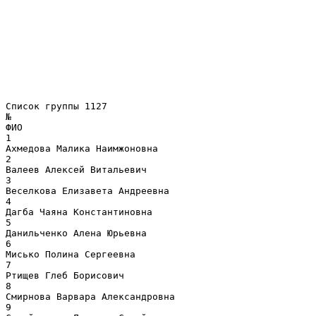
Список группы 1127
№
ФИО
1
Ахмедова Малика Наимжоновна
2
Валеев Алексей Витальевич
3
Веселкова Елизавета Андреевна
4
Дагба Чаяна Константиновна
5
Данильченко Алена Юрьевна
6
Мисько Полина Сергеевна
7
Ртищев Глеб Борисович
8
Смирнова Варвара Александровна
9