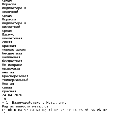
среде
Окраска
индикатора в
щелочной
среде
Окраска
индикатора в
кислотной
среде
Лакмус
фиолетовая
синяя
красная
Фенолфталеин
бесцветная
малиновая
бесцветная
Метилоранж
оранжевая
жёлтая
Краснорозовая
Универсальный
Желтая
синяя
красная
24.04.2026
19
• 1. Взаимодействие с Металлами.
Ряд активности металлов
Li Rb K Ba Sr Ca Na Mg Al Mn Zn Cr Fe Co Ni Sn Pb H2