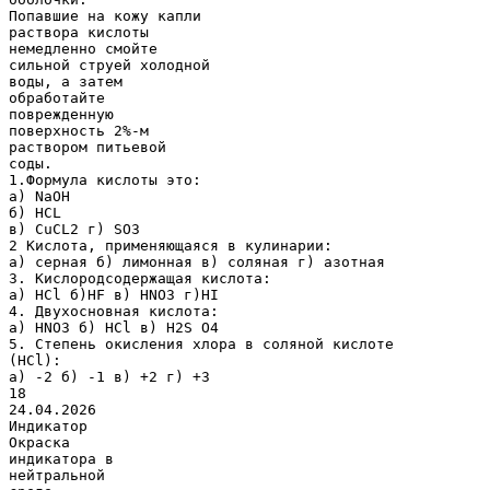
Попавшие на кожу капли
раствора кислоты
немедленно смойте
сильной струей холодной
воды, а затем
обработайте
поврежденную
поверхность 2%-м
раствором питьевой
соды.
1.Формула кислоты это:
а) NaOH
б) HCL
в) CuCL2 г) SO3
2 Кислота, применяющаяся в кулинарии:
а) серная б) лимонная в) соляная г) азотная
3. Кислородсодержащая кислота:
а) HCl б)HF в) HNO3 г)HI
4. Двухосновная кислота:
а) HNO3 б) HCl в) Н2S О4
5. Степень окисления хлора в соляной кислоте
(НCl):
а) -2 б) -1 в) +2 г) +3
18
24.04.2026
Индикатор
Окраска
индикатора в
нейтральной