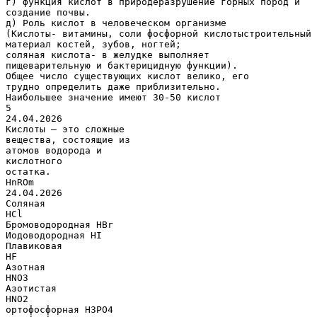
г) функция кислот в природеразрушение горных пород и
создание почвы.
д) Роль кислот в человеческом организме
(Кислоты- витамины, соли фосфорной кислотыстроительный
материал костей, зубов, ногтей;
соляная кислота- в желудке выполняет
пищеварительную и бактерицидную функции).
Общее число существующих кислот велико, его
трудно определить даже приблизительно.
Наибольшее значение имеют 30-50 кислот
5
24.04.2026
Кислоты — это сложные
вещества, состоящие из
атомов водорода и
кислотного
остатка.
HnROm
24.04.2026
Соляная
HCl
Бромоводородная HBr
Иодоводородная HI
Плавиковая
HF
Азотная
HNO3
Азотистая
HNO2
ортофосфорная H3PO4