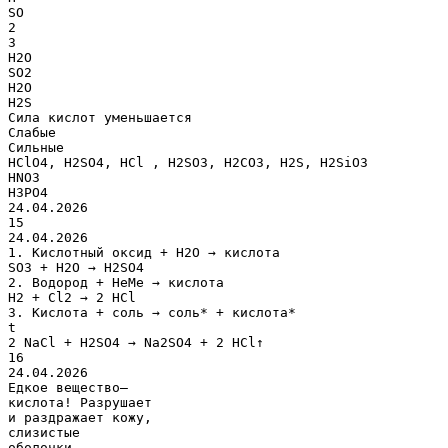
SO
2
3
H2O
SO2
H2O
H2S
Сила кислот уменьшается
Слабые
Cильные
HClO4, H2SO4, HCl , H2SO3, H2СO3, H2S, H2SiO3
HNO3
H3PO4
24.04.2026
15
24.04.2026
1. Кислотный оксид + Н2О → кислота
SO3 + H2O → H2SO4
2. Водород + НеМе → кислота
Н2 + Cl2 → 2 HCl
3. Кислота + соль → соль* + кислота*
t
2 NaCl + H2SO4 → Na2SO4 + 2 HCl↑
16
24.04.2026
Едкое вещество—
кислота! Разрушает
и раздражает кожу,
слизистые
оболочки.