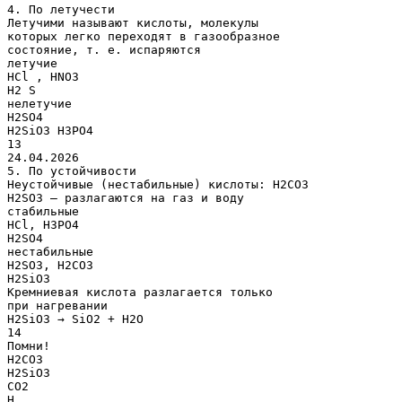
4. По летучести
Летучими называют кислоты, молекулы
которых легко переходят в газообразное
состояние, т. е. испаряются
летучие
HCl , HNO3
H2 S
нелетучие
H2SO4
H2SiO3 H3PO4
13
24.04.2026
5. По устойчивости
Неустойчивые (нестабильные) кислоты: H2CO3
H2SO3 – разлагаются на газ и воду
стабильные
HCl, H3PO4
H2SO4
нестабильные
H2SO3, H2СO3
H2SiO3
Кремниевая кислота разлагается только
при нагревании
H2SiO3 → SiO2 + H2O
14
Помни!
H2CO3
H2SiO3
CO2
H