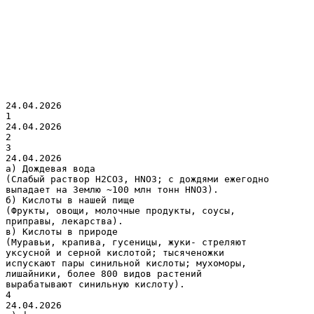
24.04.2026
1
24.04.2026
2
3
24.04.2026
а) Дождевая вода
(Слабый раствор Н2СО3, НNO3; c дождями ежегодно
выпадает на Землю ~100 млн тонн НNO3).
б) Кислоты в нашей пище
(Фрукты, овощи, молочные продукты, соусы,
приправы, лекарства).
в) Кислоты в природе
(Муравьи, крапива, гусеницы, жуки- стреляют
уксусной и серной кислотой; тысяченожки
испускают пары синильной кислоты; мухоморы,
лишайники, более 800 видов растений
вырабатывают синильную кислоту).
4
24.04.2026