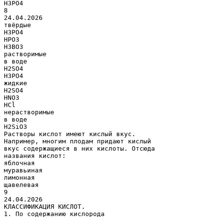
H3PO4
8
24.04.2026
твёрдые
H3PO4
HPO3
H3BO3
растворимые
в воде
H2SO4
H3PO4
жидкие
H2SO4
HNO3
HCl
нерастворимые
в воде
H2SiO3
Растворы кислот имеют кислый вкус.
Например, многим плодам придают кислый
вкус содержащиеся в них кислоты. Отсюда
названия кислот:
яблочная
муравьиная
лимонная
щавелевая
9
24.04.2026
КЛАССИФИКАЦИЯ КИСЛОТ.
1. По содержанию кислорода