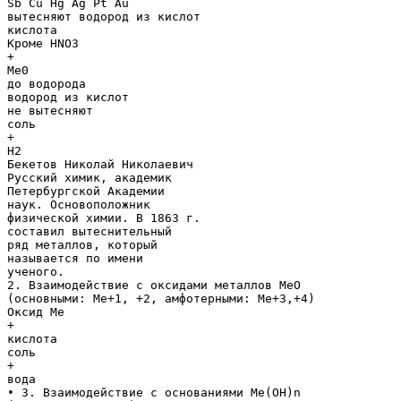
Sb Cu Hg Ag Pt Au
вытесняют водород из кислот
кислота
Кроме HNO3
+
Ме0
до водорода
водород из кислот
не вытесняют
соль
+
Н2
Бекетов Николай Николаевич
Русский химик, академик
Петербургской Академии
наук. Основоположник
физической химии. В 1863 г.
составил вытеснительный
ряд металлов, который
называется по имени
ученого.
2. Взаимодействие с оксидами металлов МеО
(основными: Ме+1, +2, амфотерными: Ме+3,+4)
Оксид Ме
+
кислота
соль
+
вода
• 3. Взаимодействие с основаниями Ме(ОН)n