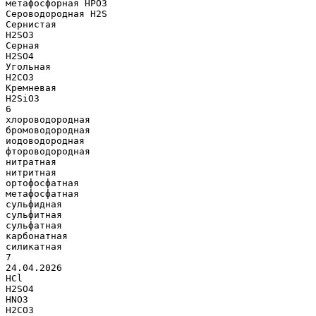
метафосфорная HPO3
Сероводородная H2S
Сернистая
H2SO3
Серная
H2SO4
Угольная
H2CO3
Кремневая
H2SiO3
6
хлороводородная
бромоводородная
иодоводородная
фтороводородная
нитратная
нитритная
ортофосфатная
метафосфатная
сульфидная
сульфитная
сульфатная
карбонатная
силикатная
7
24.04.2026
HCl
H2SO4
HNO3
H2CO3