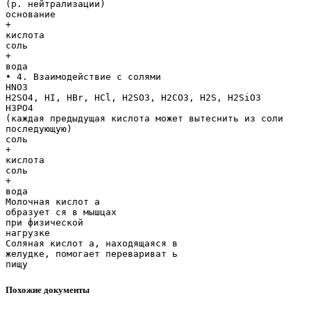
(р. нейтрализации)
основание
+
кислота
соль
+
вода
• 4. Взаимодействие с солями
HNO3
H2SO4, HI, HBr, HCl, H2SO3, H2CO3, H2S, H2SiO3
H3PO4
(каждая предыдущая кислота может вытеснить из соли
последующую)
соль
+
кислота
соль
+
вода
Молочная кислот а
образует ся в мышцах
при физической
нагрузке
Соляная кислот а, находящаяся в
желудке, помогает перевариват ь
Похожие документы