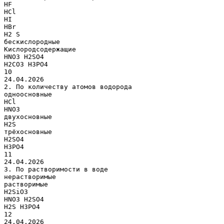
HF
HCl
HI
HBr
H2 S
бескислородные
Кислородсодержащие
HNO3 H2SO4
H2CO3 H3PO4
10
24.04.2026
2. По количеству атомов водорода
одноосновные
HCl
HNO3
двухосновные
H2S
трёхосновные
H2SO4
H3PO4
11
24.04.2026
3. По растворимости в воде
нерастворимые
растворимые
H2SiO3
HNO3 H2SO4
H2S H3PO4
12
24.04.2026