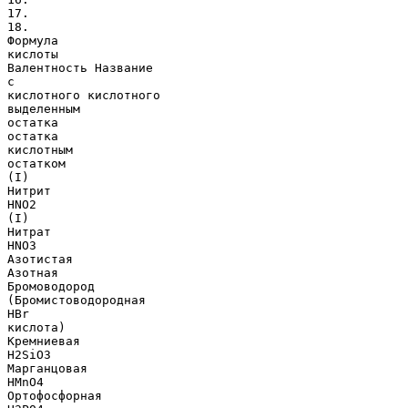
17.
18.
Формула
кислоты
Валентность Название
с
кислотного кислотного
выделенным
остатка
остатка
кислотным
остатком
(I)
Нитрит
HNO2
(I)
Нитрат
HNO3
Азотистая
Азотная
Бромоводород
(Бромистоводородная
HBr
кислота)
Кремниевая
H2SiO3
Марганцовая
HMnO4
Ортофосфорная