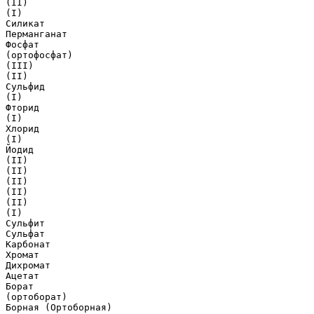
(II)
(I)
Силикат
Перманганат
Фосфат
(ортофосфат)
(III)
(II)
Сульфид
(I)
Фторид
(I)
Хлорид
(I)
Йодид
(II)
(II)
(II)
(II)
(II)
(I)
Сульфит
Сульфат
Карбонат
Хромат
Дихромат
Ацетат
Борат
(ортоборат)
Борная (Ортоборная)