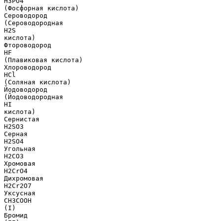
H3PO4
(Фосфорная кислота)
Сероводород
(Сероводородная
H2S
кислота)
Фтороводород
HF
(Плавиковая кислота)
Хлороводород
HCl
(Соляная кислота)
Йодоводород
(Йодоводородная
HI
кислота)
Сернистая
H2SO3
Серная
H2SO4
Угольная
H2CO3
Хромовая
H2CrO4
Дихромовая
H2Cr2O7
Уксусная
CH3COOH
(I)
Бромид