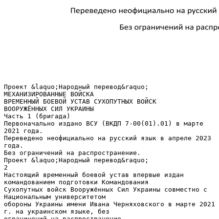
Проект &laquo;Народный перевод&raquo; МЕХАНИЗИРОВАННЫЕ ВОЙСКА ВРЕМЕННЫЙ БОЕВОЙ УСТАВ СУХОПУТНЫХ ВОЙСК ВООРУЖЁННЫХ СИЛ УКРАИНЫ Часть 1 (бригада) Первоначально издано ВСУ (ВКДП 7-00(01).01) в марте 2021 года. Переведено неофициально на русский язык в апреле 2023 года. Без ограничений на распространение. Проект &laquo;Народный перевод&raquo; 2 Настоящий временный боевой устав впервые издан командованием подготовки Командования Сухопутных войск Вооружённых Сил Украины совместно с Национальным университетом обороны Украины имени Ивана Черняховского в марте 2021 г. на украинском языке, без ограничений на распространение. Утверждён приказом командующего Сухопутными войсками Вооружённых Сил Украины от 09 марта 2021 г. № 152. Оригинальная обложка: Переведено участниками проекта &laquo;Народный перевод&raquo;. Данный текст является прямым переводом с украинского языка, составлен в научнопознавательных и справочных целях, не редактировался, не должен использоваться для обучения без осмысления и интерпретации с учётом обстоятельств его происхождения, не отражает позицию переводчиков и иных участников проекта &laquo;Народный перевод&raquo;. Относитесь к написанному критически и в случае сомнений по сути и форме написанного обращайтесь к специалистам в соответствующем вопросе. народныйперевод.рф t.me/svo_institute Проект &laquo;Народный перевод&raquo; 3 ОГЛАВЛЕНИЕ ПРЕДИСЛОВИЕ ..............................................................................................................................................6 Ссылки на военные публикации .............................................................................................................7 Основные термины и определения .......................................................................................................7 Перечень сокращений и условных обозначений ...............................................................................10 1. ОСНОВЫ ПРИМЕНЕНИЯ СУХОПУТНЫХ ВОЙСК ВС УКРАИНЫ ..............................................................11 1.1. Роль и место общевойсковых частей (подразделений) в современных операциях ................11 1.2. Особенности применения воинских частей (подразделений) механизированных войск в условиях современных вызовов и угроз ..............................................................................................12 1.3. Примерная структура бригад .........................................................................................................13 1.3.1. Отдельная механизированная бригада .................................................................................13 1.3.2. Отдельная мотопехотная бригада..........................................................................................14 1.3.3. Отдельная горно-штурмовая бригада ...................................................................................15 2. УГРОЗЫ ....................................................................................................................................................16 2.1. Понимание угроз.............................................................................................................................16 2.2. Характеристики угроз .....................................................................................................................17 3. УПРАВЛЕНИЕ ...........................................................................................................................................19 3.1. Основы управления ........................................................................................................................19 3.1.1. Требования к управлению ......................................................................................................19 3.1.2. Принципы управления воинской частью (подразделением) ..............................................23 3.2. Система управления .......................................................................................................................25 3.2.1. Органы управления..................................................................................................................25 3.2.2. Пункты управления ..................................................................................................................30 3.2.3. Средства управления ...............................................................................................................34 3.3. Обеспечение работы пунктов управления ...................................................................................36 3.3.1. Развёртывание пунктов управления ......................................................................................36 3.3.2. Перемещение пунктов управления .......................................................................................39 3.3.3. Боевое дежурство на пунктах управления ............................................................................40 3.3.4. Защита, охрана и оборона пунктов управления ...................................................................41 4. ОСНОВЫ ОРГАНИЗАЦИИ ШТАБА...........................................................................................................43 4.1. Назначение и задачи штаба ...........................................................................................................43 4.2. Требования к работе штаба ...........................................................................................................48 4.3. Структура штаба ..............................................................................................................................49 4.3.1. Основные принципы создания структуры штаба .................................................................49 4.3.2. Организационная структура....................................................................................................50 4.3.3. Типовая (базовая) организационная структура штаба .........................................................50 Проект &laquo;Народный перевод&raquo; 4 5. ПОДГОТОВКА БОЯ (ДЕЙСТВИЙ) ............................................................................................................60 5.1. Общие положения ..........................................................................................................................61 5.2. Процесс принятия военного решения ..........................................................................................64 5.2.1. Первый этап – получение задачи ...........................................................................................65 5.2.2. Второй этап – анализ задачи...................................................................................................68 5.2.3. Третий этап – разработка вариантов действий .....................................................................81 5.2.4. Четвёртый этап – анализ вариантов действий ......................................................................85 5.2.5. Пятый этап – сравнение вариантов действий .......................................................................88 5.2.6. Шестой этап – утверждение варианта действий ..................................................................89 5.2.7. Седьмой этап – разработка планирующих и директивных документов ............................95 5.3. Особенности работы по организации боя (действий) в условиях ограниченного времени ...97 6. РАЗВЕДКА И БЕЗОПАСНОСТЬ .................................................................................................................98 6.1. Система разведки ...........................................................................................................................98 6.2. Безопасность действий...................................................................................................................99 7. СРЕДА БОЕВЫХ ДЕЙСТВИЙ ..................................................................................................................102 7.1. Понимание среды боевых действий ...........................................................................................102 7.2. Формирование среды боевых действий ....................................................................................102 7.3. Информационное влияние в границах среды боевых действий .............................................103 8. ОБОРОНА ..............................................................................................................................................104 8.1. Общие положения ........................................................................................................................104 8.2. Оборона в особых условиях .........................................................................................................108 8.3. Формы обороны ............................................................................................................................109 8.4. Ведение обороны .........................................................................................................................110 8.4.1. Оборона района (позиционная оборона)............................................................................110 8.4.2. Мобильная оборона ..............................................................................................................113 8.4.3. Отход .......................................................................................................................................114 8.5. Переход от оборонительных к наступательным и стабилизационным действиям ...............115 9. НАСТУПЛЕНИЕ.......................................................................................................................................116 9.1. Общие положения ........................................................................................................................116 9.2. Наступление в особых условиях ......................................