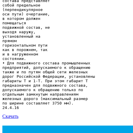
состава представляет
собой предельное
(перпендикулярное
оси пути) очертание,
в котором должен
помещаться
подвижной состав, не
выходя наружу,
установленный на
прямом
горизонтальном пути
как в порожнем, так
и в нагруженном
состоянии.
• Для подвижного состава промышленных
предприятий, допускаемого к обращению
также и по путям общей сети железных
дорог Российской Федерации, установлены
габариты Т и 1-Т. При этом габарит Т
предназначен для подвижного состава,
допускаемого к обращению только по
отдельным замкнутым направлениям
железных дорого (максимальный размер
по ширине составляет 3750 мм).
Скачать