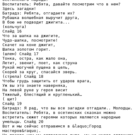
Воспитатель: Ребята, давайте посмотрим что в нем?
Здесь загадки!
Батрадз: Ребята, отгадаете их?
Рубашка волшебная выручит друга,
В бою не подводит джигита...
(кольчуга)
Слайд 16
Что за шапка на джигите,
Чудо-шапка, посмотрите!
Скачет на коне джигит,
Шапка золотом горит.
(шлем) Слайд 17
Тонка, остра, как жало она,
Летит, звенит, поет, как струна
Рукой могучей пущена в цель,
Скорей за круг, спасайся зверь.
(стрела) Слайд 18
Чтобы грудь защитить от ударов врага,
Уж вы это знаете наверняка,
На левой руке у героя висит
Тяжелый, блестящий и кругленький…
( щит)
Слайд 19
Батрадз: Я рад, что вы все загадки отгадали.. Молодцы.
Воспитатель: Ребята, в осетинских сказках можно
встретить сюжет героями которых являются народные
умельцы. Слайд 20
Вот и мы сейчас отправимся в &laquo;Город
мастеров&raquo;.