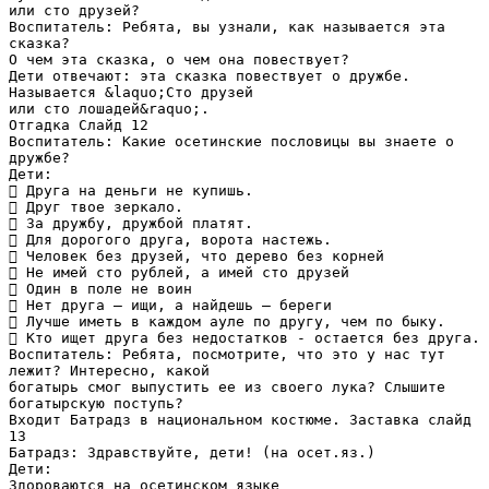
или сто друзей?
Воспитатель: Ребята, вы узнали, как называется эта
сказка?
О чем эта сказка, о чем она повествует?
Дети отвечают: эта сказка повествует о дружбе.
Называется &laquo;Сто друзей
или сто лошадей&raquo;.
Отгадка Слайд 12
Воспитатель: Какие осетинские пословицы вы знаете о
дружбе?
Дети:
 Друга на деньги не купишь.
 Друг твое зеркало.
 За дружбу, дружбой платят.
 Для дорогого друга, ворота настежь.
 Человек без друзей, что дерево без корней
 Не имей сто рублей, а имей сто друзей
 Один в поле не воин
 Нет друга – ищи, а найдешь – береги
 Лучше иметь в каждом ауле по другу, чем по быку.
 Кто ищет друга без недостатков - остается без друга.
Воспитатель: Ребята, посмотрите, что это у нас тут
лежит? Интересно, какой
богатырь смог выпустить ее из своего лука? Слышите
богатырскую поступь?
Входит Батрадз в национальном костюме. Заставка слайд
13
Батрадз: Здравствуйте, дети! (на осет.яз.)
Дети:
Здороваются на осетинском языке