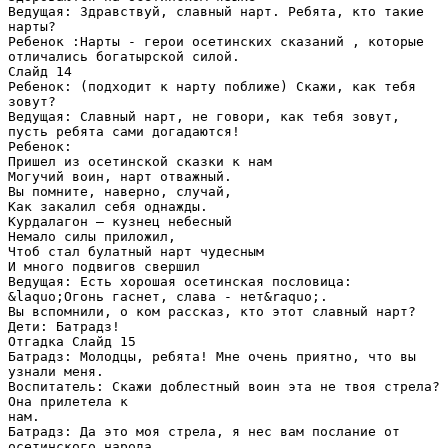
Ведущая: Здравствуй, славный нарт. Ребята, кто такие
нарты?
Ребенок :Нарты - герои осетинских сказаний , которые
отличались богатырской силой.
Слайд 14
Ребенок: (подходит к нарту поближе) Скажи, как тебя
зовут?
Ведущая: Славный нарт, не говори, как тебя зовут,
пусть ребята сами догадаются!
Ребенок:
Пришел из осетинской сказки к нам
Могучий воин, нарт отважный.
Вы помните, наверно, случай,
Как закалил себя однажды.
Курдалагон – кузнец небесный
Немало силы приложил,
Чтоб стал булатный нарт чудесным
И много подвигов свершил
Ведущая: Есть хорошая осетинская пословица:
&laquo;Огонь гаснет, слава - нет&raquo;.
Вы вспомнили, о ком рассказ, кто этот славный нарт?
Дети: Батрадз!
Отгадка Слайд 15
Батрадз: Молодцы, ребята! Мне очень приятно, что вы
узнали меня.
Воспитатель: Скажи доблестный воин эта не твоя стрела?
Она прилетела к
нам.
Батрадз: Да это моя стрела, я нес вам послание от
осетинского народа.