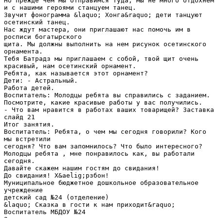
Но прежде чем мы отправимся туда, мы не много отдохнем
и с нашими героями станцуем танец.
Звучит фонограмма &laquo; Хонга&raquo; дети танцуют
осетинский танец.
Нас ждут мастера, они приглашают нас помочь им в
росписи богатырского
щита. Мы должны выполнить на нем рисунок осетинского
орнамента.
Тебя Батрадз мы приглашаем с собой, твой щит очень
красивый, нам осетинский орнамент.
Ребята, как называется этот орнамент?
Дети: - Астральный.
Работа детей.
Воспитатель: Молодцы ребята вы справились с заданием.
Посмотрите, какие красивые работы у вас получились.
- Что вам нравится в работах ваших товарищей? Заставка
слайд 21
Итог занятия.
Воспитатель: Ребята, о чем мы сегодня говорили? Кого
мы встретили
сегодня? Что вам запомнилось? Что было интересного?
Молодцы ребята , мне понравилось как, вы работали
сегодня.
Давайте скажем нашим гостям до свидания!
До свидания! Х&aelig;рзбон!
Муниципальное бюджетное дошкольное образовательное
учреждение
детский сад №24 (отделение)
&laquo; Сказка в гости к нам приходит&raquo;
Воспитатель МБДОУ №24