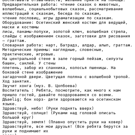
Предварительная работа: чтение сказок о животных,
волшебных, социальнобытовых сказок, рассматривание
иллюстраций к сказкам, беседа по сказкам,
чтение пословиц, игры драматизации по сказкам.
Оборудование: Осетинский женский костюм для ведущей,
маски и костюмы
лисы, панамы-лопухи, золотой ключ, волшебная стрела,
слайды с изображением сказок, заготовки для рисования
– граттаж.
Словарная работа: нарт, Батрадз, алдар, алып, граттаж.
Методические приемы: наглядные, словесные,
практические, игровые.
На центральной стене в зале горный пейзаж, силуэты
башен, саклей. У стены
плетень, забор из сланника, колосья пшеницы. На
боковой стене изображение
загадочной двери. Цветущая поляна с волшебной тропой.
Ход занятия.
Звучит хонга (муз. В. Цопбоева)
Воспитатель : Ребята, посмотрите, как много к нам
пришло гостей, давайте поздороваемся со всеми.
Д&aelig; бон хорз- дети здороваются на осетинском
языке.
Здравствуй, небо! (Руки поднять вверх)
Здравствуй, солнце! (Руками над головой описать
большой круг)
Здравствуй, земля! (Плавно опустить руки на ковер)
Здравствуйте, все мои друзья! (Все ребята берутся за
руки и поднимают их