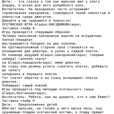
Дети: - эта сказка о том как мальчик жил у злого
алдара, и искал для него волшебного коня.
Воспитатель: На праздниках часто устраивают
соревнования наездников, славящихся своей смелостью и
ловкостью среди джигитов.
Давайте и мы сравнимся в ловкости!
ОСЕТИНСКАЯ ИГРА &laquo;НАЕЗДНИКИ&raquo;
Заставка слайд 8
Игра проводится следующим образом:
Четверо мальчиков-наездников верхом на игрушечных
палках-лошадках
выстраиваются попарно на две колонны.
На противоположной стороне зала становятся на
возвышение две девочки, в руках у каждой платок.
По команде ведущей &laquo;наездники&raquo; (первые
номера) галопом скачут
на &laquo;лошадках&raquo; мимо девочек.
На скаку они должны успеть схватить платок, добежать
до своего
напарника и передать платок.
Тот скачет обратно и на скаку возвращает платок
девочке.
Побеждает самый ловкий.
Игра проводится под мелодию осетинского танца
&laquo;Лезгинка&raquo;
Воспитатель: Ребята, как вы думаете, кто к нам бежит?
Заставка слайд 9
Дети: - Предположения детей.
Вбегает мальчик, на голове у него маска лисы, под
оранжевым плащом осетинский костюм, к плащу пришит