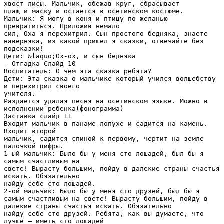
хвост лисы. Мальчик, обежав круг, сбрасывает
плащ и маску и остается в осетинском костюме.
Мальчик: Я могу в коня и птицу по желанью
превратиться. Приложив немало
сил, Оха я перехитрил. Сын простого бедняка, знаете
наверняка, из какой пришел я сказки, отвечайте без
подсказки!
Дети: &laquo;Ох-ох, и сын бедняка
- Отгадка Слайд 10
Воспитатель: О чем эта сказка ребята?
Дети: Эта сказка о мальчике который учился волшебству
и перехитрил своего
учителя.
Раздается удалая песня на осетинском языке. Можно в
исполнении ребенка(фонограмма)
Заставка слайд 11
Входит мальчик в панаме-лопухе и садится на камень.
Входит второй
мальчик, садится спиной к первому, чертит на земле
палочкой цифры.
1-ый мальчик: Было бы у меня сто лошадей, был бы я
самым счастливым на
свете! Вырасту большим, пойду в далекие страны счастья
искать. Обязательно
найду себе сто лошадей.
2-ой мальчик: Было бы у меня сто друзей, был бы я
самым счастливым на свете! Вырасту большим, пойду в
далекие страны счастья искать. Обязательно
найду себе сто друзей. Ребята, как вы думаете, что
лучше – иметь сто лошадей