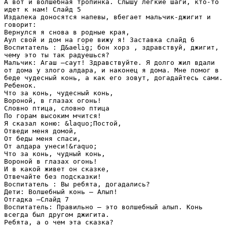
А вот и волшебная тропинка. Слышу легкие шаги, кто-то
идет к нам! Слайд 5
Издалека доносятся напевы, вбегает мальчик-джигит и
говорит:
Вернулся я снова в родные края,
Аул свой и дом на горе вижу я! Заставка слайд 6
Воспитатель : Д&aelig; бон хорз , здравствуй, джигит,
чему это ты так радуешься?
Мальчик: Агаш –саут! Здравствуйте. Я долго жил вдали
от дома у злого алдара, и наконец я дома. Мне помог в
беде чудесный конь, а как его зовут, догадайтесь сами.
Ребенок.
Что за конь, чудесный конь,
Вороной, в глазах огонь!
Словно птица, словно птица
По горам высоким мчится!
Я сказал коню: &laquo;Постой,
Отведи меня домой,
От беды меня спаси,
От алдара унеси!&raquo;
Что за конь, чудный конь,
Вороной в глазах огонь!
И в какой живет он сказке,
Отвечайте без подсказки!
Воспитатель : Вы ребята, догадались?
Дети: Волшебный конь – Алып!
Отгадка –Слайд 7
Воспитатель: Правильно – это волшебный алып. Конь
всегда был другом джигита.
Ребята, а о чем эта сказка?