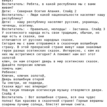
вверх)
Воспитатель: Ребята, в какой республике мы с вами
живем?
Дети: - Северная Осетия Алания. Слайд 2
Воспитатель: - Люди какой национальности населяют нашу
республику?
Дети: - нашу республику населяют русские, украинцы,
чеченцы, осетины.
Воспитатель: - Правильно, молодцы! - Заставка. Слайд 3
У осетинского народа есть свои традиции, обычаи, но
еще есть и сказки, они
отличаются от русских народных сказок.
Сегодня мы с вами отправимся в сказочную волшебную
страну. В этой прекрасной стране живут наши знакомые
герои разных осетинских сказок. Интересно, с кем из
них мы встретимся сегодня? А поможет нам вот этот
золотой
ключ, он нам откроет дверь в мир осетинских сказок.
Давайте попросим ключик
помочь нам:
Ребенок:
Ключик, ключик золотой,
Дверь волшебную открой
Ты смотри, не подведи,
Сказки ждут нас впереди!
Под тихую плавную осетинскую музыку отворяются двери.
Слайд 4
Воспитатель : Вот волшебная страна, вся она чудес
полна! Как красиво в сказочной стране! Горные вершины
озарены лучами солнца, блестят вечные снега.