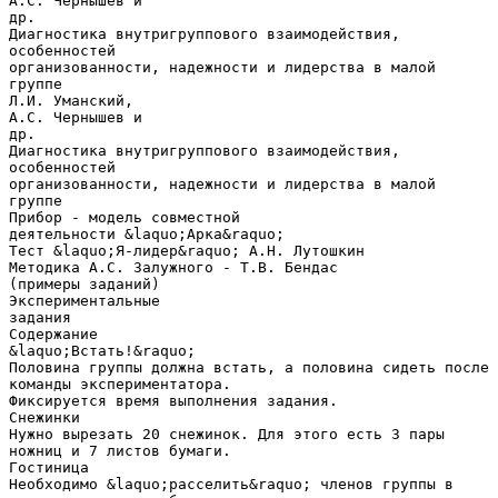
А.С. Чернышев и
др.
Диагностика внутригруппового взаимодействия,
особенностей
организованности, надежности и лидерства в малой
группе
Л.И. Уманский,
А.С. Чернышев и
др.
Диагностика внутригруппового взаимодействия,
особенностей
организованности, надежности и лидерства в малой
группе
Прибор - модель совместной
деятельности &laquo;Арка&raquo;
Тест &laquo;Я-лидер&raquo; А.Н. Лутошкин
Методика А.С. Залужного - Т.В. Бендас
(примеры заданий)
Экспериментальные
задания
Содержание
&laquo;Встать!&raquo;
Половина группы должна встать, а половина сидеть после
команды экспериментатора.
Фиксируется время выполнения задания.
Снежинки
Нужно вырезать 20 снежинок. Для этого есть 3 пары
ножниц и 7 листов бумаги.
Гостиница
Необходимо &laquo;расселить&raquo; членов группы в