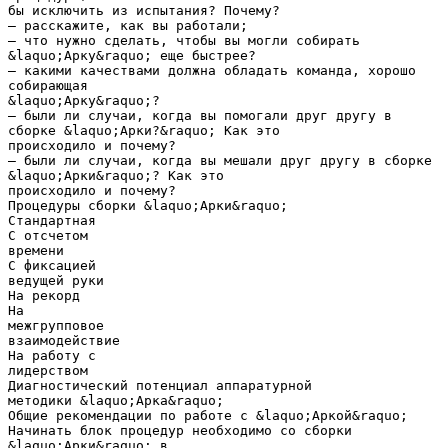
бы исключить из испытания? Почему?
— расскажите, как вы работали;
— что нужно сделать, чтобы вы могли собирать
&laquo;Арку&raquo; еще быстрее?
— какими качествами должна обладать команда, хорошо
собирающая
&laquo;Арку&raquo;?
— были ли случаи, когда вы помогали друг другу в
сборке &laquo;Арки?&raquo; Как это
происходило и почему?
— были ли случаи, когда вы мешали друг другу в сборке
&laquo;Арки&raquo;? Как это
происходило и почему?
Процедуры сборки &laquo;Арки&raquo;
Стандартная
С отсчетом
времени
С фиксацией
ведущей руки
На рекорд
На
межгрупповое
взаимодействие
На работу с
лидерством
Диагностический потенциал аппаратурной
методики &laquo;Арка&raquo;
Общие рекомендации по работе с &laquo;Аркой&raquo;
Начинать блок процедур необходимо со сборки
&laquo;Арки&raquo; в