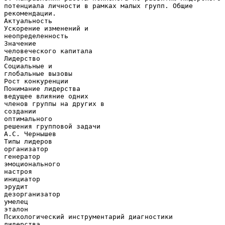
потенциала личности в рамках малых групп. Общие
рекомендации.
Актуальность
Ускорение изменений и
неопределенность
Значение
человеческого капитала
Лидерство
Социальные и
глобальные вызовы
Рост конкуренции
Понимание лидерства
ведущее влияние одних
членов группы на других в
создании
оптимального
решения групповой задачи
А.С. Чернышев
Типы лидеров
организатор
генератор
эмоционального
настроя
инициатор
эрудит
дезорганизатор
умелец
эталон
Психологический инструментарий диагностики
лидерства