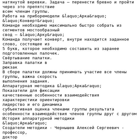
натянутой веревки. Задача – перенести бревно и пройти
через это препятствие
всем членам группы.
Работа на приборемодели &laquo;Арка&raquo;
&laquo;Конверт&raquo;
Команде необходимо максимально быстро собрать из
сегментов мостообразный
свод – &laquo;Арку&raquo;
Команда получает конверт, внутри находится заданное
слово, состоящее из
5 букв, которое необходимо составить из заранее
подготовленных палочек.
Свёртывание палатки.
Заправка палатки в
рюкзак
В сборе палатки должны принимать участие все члены
группы, важна скорость
выполнения задания.
Аппаратурная методика &laquo;Арка&raquo;
Показатели для фиксации
качественные особенности взаимодействия
характеристики ориентировки
лидерство и его динамика
субъективная оценка членами группы результата
особенности взаимодействия членов группы друг с другом
История аппаратурной методики
&laquo;Арка&raquo;
Создатели методики - Чернышев Алексей Сергеевич -
профессор,
доктор