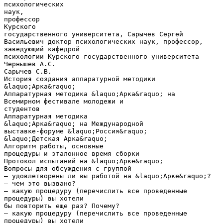
психологических
наук,
профессор
Курского
государственного университета, Сарычев Сергей
Васильевич доктор психологических наук, профессор,
заведующий кафедрой
психологии Курского государственного университета
Чернышев А.С.
Сарычев С.В.
История создания аппаратурной методики
&laquo;Арка&raquo;
Аппаратурная методика &laquo;Арка&raquo; на
Всемирном фестивале молодежи и
студентов
Аппаратурная методика
&laquo;Арка&raquo; на Международной
выставке-форуме &laquo;Россия&raquo;
&laquo;Детская Арка&raquo;
Алгоритм работы, основные
процедуры и эталонное время сборки
Протокол испытаний на &laquo;Арке&raquo;
Вопросы для обсуждения с группой
— удовлетворены ли вы работой на &laquo;Арке&raquo;?
— чем это вызвано?
— какую процедуру (перечислить все проведенные
процедуры) вы хотели
бы повторить еще раз? Почему?
— какую процедуру (перечислить все проведенные
процедуры) вы хотели