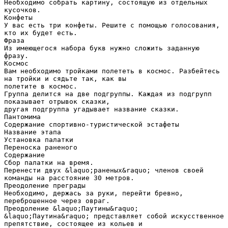
Необходимо собрать картину, состоящую из отдельных
кусочков.
Конфеты
У вас есть три конфеты. Решите с помощью голосования,
кто их будет есть.
Фраза
Из имеющегося набора букв нужно сложить заданную
фразу.
Космос
Вам необходимо тройками полететь в космос. Разбейтесь
на тройки и сядьте так, как вы
полетите в космос.
Группа делится на две подгруппы. Каждая из подгрупп
показывает отрывок сказки,
другая подгруппа угадывает название сказки.
Пантомима
Содержание спортивно-туристической эстафеты
Название этапа
Установка палатки
Переноска раненого
Содержание
Сбор палатки на время.
Перенести двух &laquo;раненых&raquo; членов своей
команды на расстояние 30 метров.
Преодоление преграды
Необходимо, держась за руки, перейти бревно,
переброшенное через овраг.
Преодоление &laquo;Паутины&raquo;
&laquo;Паутина&raquo; представляет собой искусственное
препятствие, состоящее из кольев и