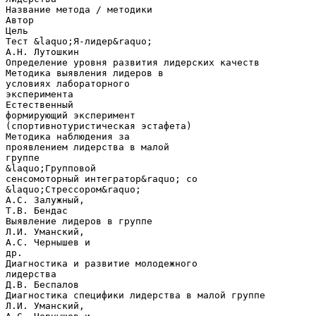
Название метода / методики
Автор
Цель
Тест &laquo;Я-лидер&raquo;
А.Н. Лутошкин
Определение уровня развития лидерских качеств
Методика выявления лидеров в
условиях лабораторного
эксперимента
Естественный
формирующий эксперимент
(спортивнотуристическая эстафета)
Методика наблюдения за
проявлением лидерства в малой
группе
&laquo;Групповой
сенсомоторный интегратор&raquo; со
&laquo;Стрессором&raquo;
А.С. Залужный,
Т.В. Бендас
Выявление лидеров в группе
Л.И. Уманский,
А.С. Чернышев и
др.
Диагностика и развитие молодежного
лидерства
Д.В. Беспалов
Диагностика специфики лидерства в малой группе
Л.И. Уманский,