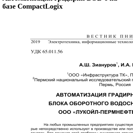
базе CompactLogix