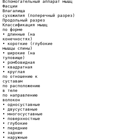
Вспомогательный аппарат мышц
Фасции
Влагалища
сухожилия (поперечный разрез)
Продольный разрез
Классификация мышц
по форме
• длинные (на
конечностях)
• короткие (глубокие
мышцы спины)
• широкие (на
туловище)
• ромбовидная
• квадратная
• круглая
по отношению к
суставам
по расположению
в теле
по направлению
волокон
• односуставные
• двусуставные
• многосуставные
• поверхностные
• глубокие
• передние
• задние
• наружные