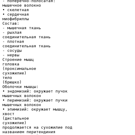
- поперечно-полосатая:
мышечное волокно
• скелетная
• сердечная
миофибриллы
Состав:
- мышечная ткань
- рыхлая
соединительная ткань
- плотная
соединительная ткань
- сосуды
- нервы
Строение мышц
головка
(проксимальное
сухожилие)
тело
(брюшко)
Оболочки мышцы:
• эндомизий: окружает пучок
мышечных волокон
• перимизий: окружает пучки
мышечных волокон
• эпимизий: окружает мышцу,
хвост
(дистальное
сухожилие)
продолжается на сухожилие под
названием перитендиния