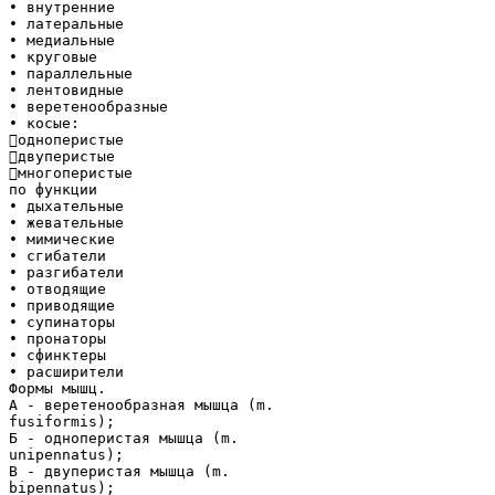
• внутренние
• латеральные
• медиальные
• круговые
• параллельные
• лентовидные
• веретенообразные
• косые:
одноперистые
двуперистые
многоперистые
по функции
• дыхательные
• жевательные
• мимические
• сгибатели
• разгибатели
• отводящие
• приводящие
• супинаторы
• пронаторы
• сфинктеры
• расширители
Формы мышц.
А - веретенообразная мышца (m.
fusiformis);
Б - одноперистая мышца (m.
unipennatus);
В - двуперистая мышца (m.
bipennatus);