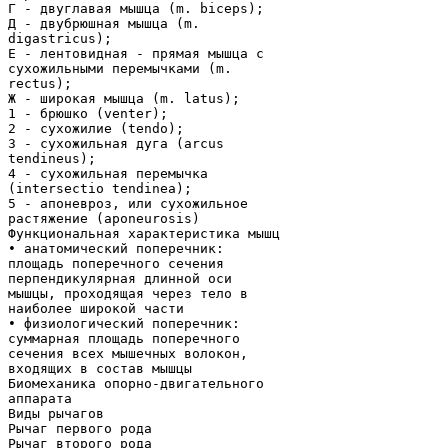
Г - двуглавая мышца (m. biceps);
Д - двубрюшная мышца (m.
digastricus);
Е - лентовидная - прямая мышца с
сухожильными перемычками (m.
rectus);
Ж - широкая мышца (m. latus);
1 - брюшко (venter);
2 - сухожилие (tendo);
3 - сухожильная дуга (arcus
tendineus);
4 - сухожильная перемычка
(intersectio tendinea);
5 - апоневроз, или сухожильное
растяжение (aponeurosis)
Функциональная характеристика мышц
• анатомический поперечник:
площадь поперечного сечения
перпендикулярная длинной оси
мышцы, проходящая через тело в
наиболее широкой части
• физиологический поперечник:
суммарная площадь поперечного
сечения всех мышечных волокон,
входящих в состав мышцы
Биомеханика опорно-двигательного
аппарата
Виды рычагов
Рычаг первого рода
Рычаг второго рода