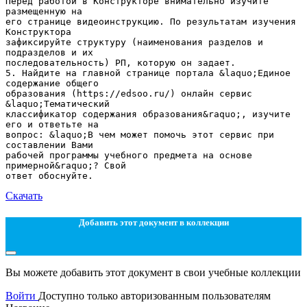
Перед работой в Конструкторе внимательно изучите
размещенную на
его странице видеоинструкцию. По результатам изучения
Конструктора
зафиксируйте структуру (наименования разделов и
подразделов и их
последовательность) РП, которую он задает.
5. Найдите на главной странице портала &laquo;Единое
содержание общего
образования (https://edsoo.ru/) онлайн сервис
&laquo;Тематический
классификатор содержания образования&raquo;, изучите
его и ответьте на
вопрос: &laquo;В чем может помочь этот сервис при
составлении Вами
рабочей программы учебного предмета на основе
примерной&raquo;? Свой
Скачать
Добавить этот документ в коллекции
Вы можете добавить этот документ в свои учебные коллекции
Войти
Доступно только авторизованным пользователям