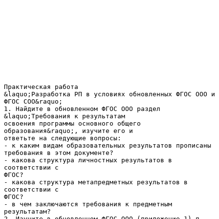
Практическая работа
&laquo;Разработка РП в условиях обновленных ФГОС ООО и
ФГОС СОО&raquo;
1. Найдите в обновленном ФГОС ООО раздел
&laquo;Требования к результатам
освоения программы основного общего
образования&raquo;, изучите его и
ответьте на следующие вопросы:
- к каким видам образовательных результатов прописаны
требования в этом документе?
- какова структура личностных результатов в
соответствии с
ФГОС?
- какова структура метапредметных результатов в
соответствии с
ФГОС?
- в чем заключаются требования к предметным
результатам?
2. Изучите в обновленном ФГОС ООО (приложение 1) п.