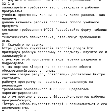
32.1 и
зафиксируйте требования этого стандарта к рабочим
программам
учебных предметов. Как Вы поняли, какие разделы, как
минимум,
должна включать рабочая программа любого учебного
предмета
согласно требованиям ФГОС? Разработайте форму таблицы
для
тематического планирования, отвечающую требованиям
ФГОС.
3. Скачайте по ссылке
https://edsoo.ru/Primernie_rabochie_progra.htm
примерную рабочую программу по предмету, изучите ее и
зафиксируйте
структуру этой программы в виде перечня разделов и
подразделов.
4. На портале &laquo;Единое содержание общего
образования&raquo; в помощь
учителю создан ресурс, позволяющий достаточно быстро
составить
рабочую программу по предмету, направленную на
реализацию
требований обновленного ФГОС ООО. Предлагаем
зарегистрироваться
на этом портале в разделе &laquo;Конструктор рабочих
программ&raquo;
(https://edsoo.ru/constructor/) и познакомиться с его
возможностями.