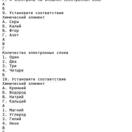
А
Б
9. Установите соответствие
Химический элемент
А. Сера
Б. Калий
В. Фтор
Г. Азот
А
В
Г
Количество электронных слоев
1. Один
2. Два
3. Три
4. Четыре
Б
10. Установите соответствие
Химический элемент
А. Кремний
Б. Водород
В. Натрий
Г. Кальций
А
1. Магний
2. Углерод
3. Гелий
4. Неон
В