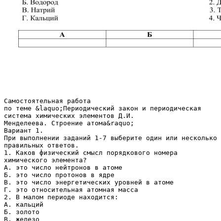
Самостоятельная работа
по теме &laquo;Периодический закон и периодическая
система химических элементов Д.И.
Менделеева. Строение атома&raquo;
Вариант 1.
При выполнении заданий 1-7 выберите один или несколько
правильных ответов.
1. Каков физический смысл порядкового номера
химического элемента?
А. это число нейтронов в атоме
Б. это число протонов в ядре
В. это число энергетических уровней в атоме
Г. это относительная атомная масса
2. В малом периоде находится:
А. кальций
Б. золото
В. железо