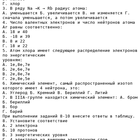
Г. хлор
3. В ряду Na →K → Rb радиус атома:
А. уменьшается Б. увеличивается В. не изменяется Г.
сначала уменьшается, а потом увеличивается
4. Число валентных электронов и число нейтронов атома
Ar равны соответственно:
А. 18 и 40
Б. -18 и 39
В. 8 и 22
Г. 18 и 22
5. Атом хлора имеет следующее распределение электронов
по энергетическим
уровням:
А. 1е,8е,7е
Б. 2е,6е,7е
В. 2е,8е,7е
Г. 2е,8е,5е
6. Химический элемент, самый распространенный изотоп
которого имеет 4 нейтрона, это:
А. Углерод Б. Кремний В. Бериллий Г. Литий
7. В IIIA-группе находится химический элемент: А. бром
Б. бериллий
В. бор
Г. барий
При выполнении заданий 8-10 внесите ответы в таблицу.
8. Установите соответствие
А. 2 электрона
Б. 10 протонов
В. 3 энергетических уровня
Г. 4 электрона на внешнем электронном слое