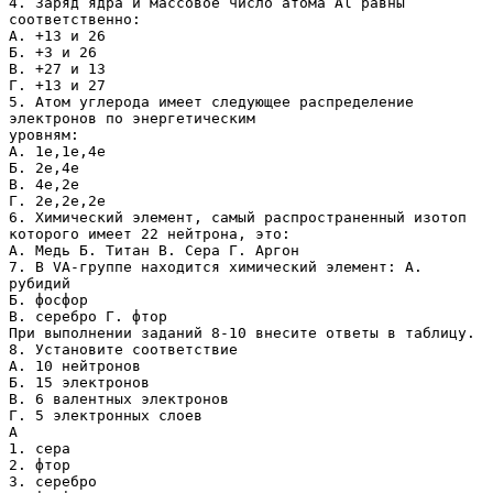
4. Заряд ядра и массовое число атома Al равны
соответственно:
А. +13 и 26
Б. +3 и 26
В. +27 и 13
Г. +13 и 27
5. Атом углерода имеет следующее распределение
электронов по энергетическим
уровням:
А. 1е,1е,4е
Б. 2е,4е
В. 4е,2е
Г. 2е,2е,2е
6. Химический элемент, самый распространенный изотоп
которого имеет 22 нейтрона, это:
А. Медь Б. Титан В. Сера Г. Аргон
7. В VA-группе находится химический элемент: А.
рубидий
Б. фосфор
В. серебро Г. фтор
При выполнении заданий 8-10 внесите ответы в таблицу.
8. Установите соответствие
А. 10 нейтронов
Б. 15 электронов
В. 6 валентных электронов
Г. 5 электронных слоев
А
1. сера
2. фтор
3. серебро