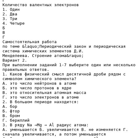
Г
Количество валентных электронов
1. Один
2. Два
3. Три
4. Четыре
Б
В
Г
Самостоятельная работа
по теме &laquo;Периодический закон и периодическая
система химических элементов Д.И.
Менделеева. Строение атома&raquo;
Вариант 2.
При выполнении заданий 1-7 выберите один или несколько
правильных ответов.
1. Каков физический смысл десятичной дроби рядом с
символом химического элемента?
А. это число нейтронов в атоме
Б. это число протонов в ядре
В. это относительная атомная масса
Г. это число электронов в атоме
2. В большом периоде находится:
А. бор
Б. фтор
В. бром
Г. бериллий
3. В ряду Na →Mg → Al радиус атома:
А. уменьшается Б. увеличивается В. не изменяется Г.
сначала увеличивается, а потом уменьшается