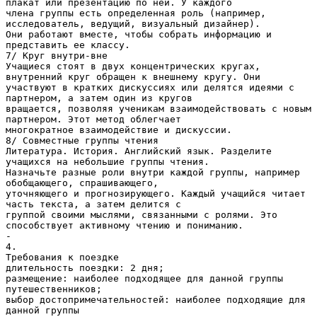
плакат или презентацию по ней. У каждого
члена группы есть определенная роль (например,
исследователь, ведущий, визуальный дизайнер).
Они работают вместе, чтобы собрать информацию и
представить ее классу.
7/ Круг внутри-вне
Учащиеся стоят в двух концентрических кругах,
внутренний круг обращен к внешнему кругу. Они
участвуют в кратких дискуссиях или делятся идеями с
партнером, а затем один из кругов
вращается, позволяя ученикам взаимодействовать с новым
партнером. Этот метод облегчает
многократное взаимодействие и дискуссии.
8/ Совместные группы чтения
Литература. История. Английский язык. Разделите
учащихся на небольшие группы чтения.
Назначьте разные роли внутри каждой группы, например
обобщающего, спрашивающего,
уточняющего и прогнозирующего. Каждый учащийся читает
часть текста, а затем делится с
группой своими мыслями, связанными с ролями. Это
способствует активному чтению и пониманию.
-
4.
Требования к поездке
длительность поездки: 2 дня;
размещение: наиболее подходящее для данной группы
путешественников;
выбор достопримечательностей: наиболее подходящие для
данной группы