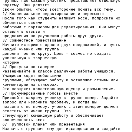
группы, где каждый участник представляет отдельную
подтему. Они делятся
своим опытом, чтобы всесторонне понять всю тему.
2/ Коллегиальное редактирование и пересмотр
После того как студенты напишут эссе, попросите их
обменяться своими
работами с партнером для редактирования. Они могут
оставлять отзывы и
предложения по улучшению работы друг друга.
3/ Совместное повествование
Начните историю с одного-двух предложений, и пусть
каждый ученик или группа
дополнит ее по кругу. Цель — совместно создать
уникальную и творческую
историю.
4/ Прогулка по галерее
Развешивайте в классе различные работы учащихся.
Учащиеся ходят небольшими
группами, обсуждают работу и оставляют отзывы или
комментарии на стикерах.
Это поощряет коллегиальную оценку и размышление.
5/ Пронумерованные головы вместе
Присвойте каждому ученику в группе номер. Задайте
вопрос или изложите проблему, и когда вы
позвоните по номеру, ученик с этим номером должен
ответить от имени группы. Это
стимулирует командную работу и обеспечивает
вовлеченность всех.
6/ Групповой плакат или презентация
Назначьте группам тему для исследования и создайте