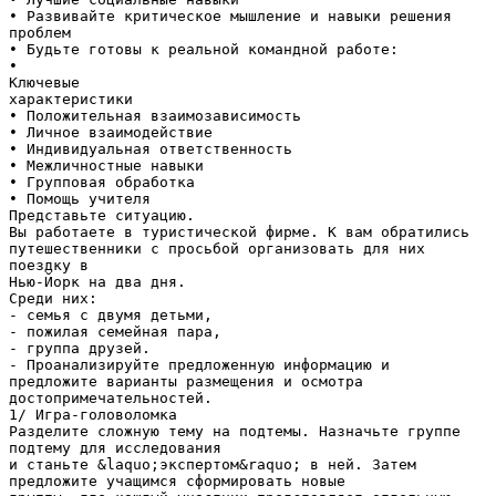
• Развивайте критическое мышление и навыки решения
проблем
• Будьте готовы к реальной командной работе:
•
Ключевые
характеристики
• Положительная взаимозависимость
• Личное взаимодействие
• Индивидуальная ответственность
• Межличностные навыки
• Групповая обработка
• Помощь учителя
Представьте ситуацию.
Вы работаете в туристической фирме. К вам обратились
путешественники с просьбой организовать для них
поездку в
Нью-Йорк на два дня.
Среди них:
- семья с двумя детьми,
- пожилая семейная пара,
- группа друзей.
- Проанализируйте предложенную информацию и
предложите варианты размещения и осмотра
достопримечательностей.
1/ Игра-головоломка
Разделите сложную тему на подтемы. Назначьте группе
подтему для исследования
и станьте &laquo;экспертом&raquo; в ней. Затем
предложите учащимся сформировать новые