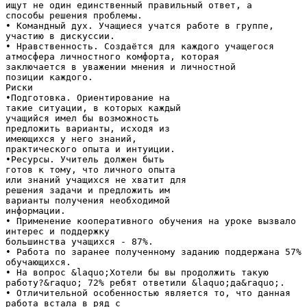
ищут не один единственный правильный ответ, а
способы решения проблемы.
• Командный дух. Учащиеся учатся работе в группе,
участию в дискуссии.
• Нравственность. Создаётся для каждого учащегося
атмосфера личностного комфорта, которая
заключается в уважении мнения и личностной
позиции каждого.
Риски
•Подготовка. Ориентирование на
такие ситуации, в которых каждый
учащийся имел бы возможность
предложить варианты, исходя из
имеющихся у него знаний,
практического опыта и интуиции.
•Ресурсы. Учитель должен быть
готов к тому, что личного опыта
или знаний учащихся не хватит для
решения задачи и предложить им
варианты получения необходимой
информации.
• Применение кооперативного обучения на уроке вызвало
интерес и поддержку
большинства учащихся - 87%.
• Работа по заранее полученному заданию поддержана 57%
обучающихся.
• На вопрос &laquo;Хотели бы вы продолжить такую
работу?&raquo; 72% ребят ответили &laquo;да&raquo;.
• Отличительной особенностью является то, что данная
работа встала в ряд с