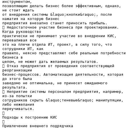
инструментом,
позволяющим делать бизнес более эффективным, однако,
не стоит ждать
от внедрения системы &laquo;кнопки&raquo;, после
нажатия на которую бизнес
предприятия внезапно станет приносить прибыль.
 Недостаточное участие бизнеса при проектировании.
Когда руководство
практически не принимает участие во внедрении КИС,
переваливая все
это на плечи отдела ИТ, проект, в силу того, что
сотрудники ИТ, как
правило, неясно представляют себе реальные потребности
бизнеса в
целом, не может дать желаемых результатов.
 Отказ предприятия от проведения соответствующей
реорганизации
бизнес-процессов. Автоматизация деятельности, которая
до этого была
заведомо не оптимальна, не принесет ожидаемого
результата.
 Неприятие системы персоналом предприятия, например,
из-за попытки
сотрудников скрыть &laquo;теневые&raquo; манипуляции,
либо нежелания
переучиваться.

Подходы к построению КИС

Привлечение внешнего подрядчика