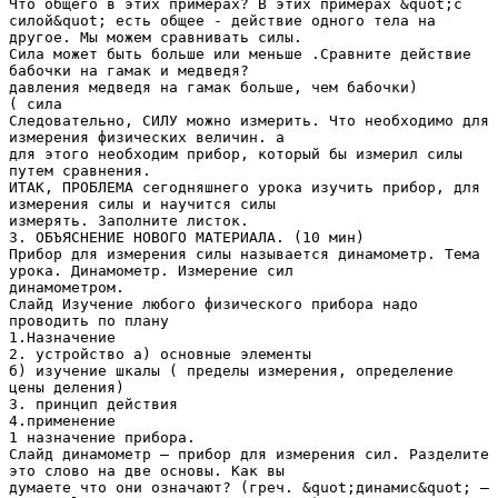
Что общего в этих примерах? В этих примерах &quot;с
силой&quot; есть общее - действие одного тела на
другое. Мы можем сравнивать силы.
Сила может быть больше или меньше .Сравните действие
бабочки на гамак и медведя?
давления медведя на гамак больше, чем бабочки)
( сила
Следовательно, СИЛУ можно измерить. Что необходимо для
измерения физических величин. а
для этого необходим прибор, который бы измерил силы
путем сравнения.
ИТАК, ПРОБЛЕМА сегодняшнего урока изучить прибор, для
измерения силы и научится силы
измерять. Заполните листок.
3. ОБЪЯСНЕНИЕ НОВОГО МАТЕРИАЛА. (10 мин)
Прибор для измерения силы называется динамометр. Тема
урока. Динамометр. Измерение сил
динамометром.
Слайд Изучение любого физического прибора надо
проводить по плану
1.Назначение
2. устройство а) основные элементы
б) изучение шкалы ( пределы измерения, определение
цены деления)
3. принцип действия
4.применение
1 назначение прибора.
Слайд динамометр – прибор для измерения сил. Разделите
это слово на две основы. Как вы
думаете что они означают? (греч. &quot;динамис&quot; –