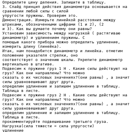
Определите цену деления. Запишите в таблицу.
3. Слайд принцип действия динамометра основывается на
сравнении любой силы с силой
упругости пружины. Проверим это.
Демонстрация. Измерьте линейкой расстояния между
штрихами, обозначенными цифрами (1 и 2), (2
и 3). Как вы думаете почему они равны?
Установим зависимость между нагрузкой ( растягиваю
динамометр) и удлинением пружины. С
помощью какого прибора можно определить удлинение,
измерить длину (линейка).
Итак, нам понадобится динамометр и линейка. отметим
положение указателя стрелки, оно
соответствует о значению шкалы. Укрепите динамометр
вертикально в штативе.
Подвесим к пружине груз 1 Н . Какие силы действуют на
груз? Как они направлены? Что можно
сказать о их числовых значениях?(они равны) , а значит
силы уравновешивают друг друга.
определим удлинение и запишем удлинение в таблицу.
Таблица в листе.
Подвесим к пружине груз 2 Н . Какие силы действуют на
груз? Как они направлены? Что можно
сказать о их числовых значениях?(они равны) , а значит
силы уравновешивают друг друга.
определим удлинение и запишем удлинение в таблицу.
Таблица в листе.
прокомментируйте подвешивание третьего груза.
Нагрузка(сила тяжести = сила упругости)
удлинение