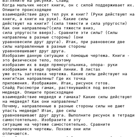
Взгляните на рисунки. Слайд
Когда мальчик несет книги, он с силой поддерживает их.
Опишите происходящее
взаимодействие двух тел рук и книг? (Руки действуют на
книги, а книги на руки). Какие силы
действуют на книги? (сила тяжести и сила упругости)
Как они направлены?(сила тяжести вниз,
сила упругости вверх). Сравните эти силы? (Силы
направлены в разные стороны) (они
уравновесили друг друга). Итак, при равновесии две
силы направленные в разные стороны
уравновешивают друг друга.
Изобразим данную ситуации с помощью чертежа. Книги -
это физическое тело, поэтому
изобразим их в виде прямоугольника, опора- руки
изображаем в виде прямой линии. В листах
уже есть заготовка чертежа. Какие силы действуют на
книги?как направлены? Где их точка
приложения. Изображаем. Итак, рисунок готов.
Слайд Рассмотри гамак, растянувшийся под весом
медведя. Опишите происходящее
взаимодействие медведя и гамака? Какие силы действуют
на медведя? Как они направлены?
Почему, направленные в разные стороны силы не дают
упасть медведю? Итак, две силы
уравновешивают друг друга. Выполните рисунок в тетради
самостоятельно. Изобразите и эту
ситуацию на чертеже самостоятельно. Сравните
получившиеся чертежы. Похожи они или
отличаются.