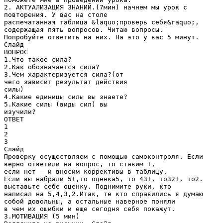
2. АКТУАЛИЗАЦИЯ ЗНАНИЙ.(7мин) начнем мы урок с
повторения. У вас на столе
распечатанная таблица &laquo;проверь себя&raquo;,
содержащая пять вопросов. Читаю вопросы.
Попробуйте ответить на них. На это у вас 5 минут.
Слайд
ВОПРОС
1.Что такое сила?
2.Как обозначается сила?
3.Чем характеризуется сила?(от
чего зависит результат действия
силы)
4.Какие единицы силы вы знаете?
5.Какие силы (виды сил) вы
изучили?
ОТВЕТ
1
2
3
Слайд
Проверку осуществляем с помощью самоконтроля. Если
верно ответили на вопрос, то ставим +,
если нет – и вносим коррективы в таблицу.
Если вы набрали 5+,то оценка5, то 43+, то32+, то2.
выставьте себе оценку. Поднимите руки, кто
написал на 5,4,3,2.Итак, те кто справились я думаю
собой довольны, а остальные наверное поняли
в чем их ошибки и еще сегодня себя покажут.
3.МОТИВАЦИЯ (5 мин)