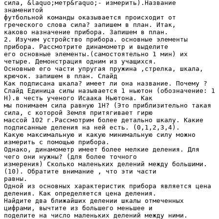
сила, &laquo;метр&raquo;- измерить).Название
знаменитой
футбольной команды оказывается происходит от
греческого слова сила? запишем в план. Итак,
каково назначение прибора. Запишем в план.
2. Изучим устройство прибора. основные элементы
прибора. Рассмотрите динамометр и выделите
его основные элементы.(самостоятельно 1 мин) их
четыре. Демонстрация одним из учащихся.
Основные его части упругая пружина ,стрелка, шкала,
крючок. запишем в план. Слайд
Как подписана шкала? имеет ли она название. Почему ?
Слайд Единица силы называется 1 ньютон (обозначение: 1
Н).в честь ученого Исаака Ньютона. Как
мы понимаем сила равную 1Н? (Это приблизительно такая
сила, с которой Земля притягивает гирю
массой 102 г.Рассмотрим более детально шкалу. Какие
подписанные деления на ней есть. (0,1,2,3,4).
Какую максимальную и какую минимальную силу можно
измерить с помощью прибора.
Однако, динамометр имеет более мелкие деления. Для
чего они нужны? (для более точного
измерения) Сколько маленьких делений между большими.
(10). Обратите внимание , что эти части
равны.
Одной из основных характеристик прибора является цена
деления. Как определяется цена деления.
Найдите два ближайших делении шкалы отмеченных
цифрами, вычтите из большего меньшее и
поделите на число маленьких делений между ними.