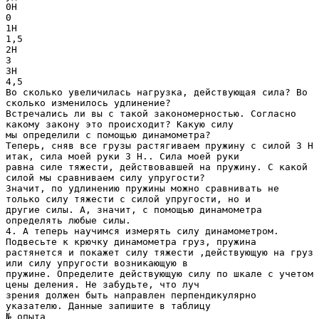
0Н
0
1Н
1,5
2Н
3
3Н
4,5
Во сколько увеличилась нагрузка, действующая сила? Во
сколько изменилось удлинение?
Встречались ли вы с такой закономерностью. Согласно
какому закону это происходит? Какую силу
мы определили с помощью динамометра?
Теперь, сняв все грузы растягиваем пружину с силой 3 Н
итак, сила моей руки 3 Н.. Сила моей руки
равна силе тяжести, действовавшей на пружину. С какой
силой мы сравниваем силу упругости?
Значит, по удлинению пружины можно сравнивать не
только силу тяжести с силой упругости, но и
другие силы. А, значит, с помощью динамометра
определять любые силы.
4. А теперь научимся измерять силу динамометром.
Подвесьте к крючку динамометра груз, пружина
растянется и покажет силу тяжести ,действующую на груз
или силу упругости возникающую в
пружине. Определите действующую силу по шкале с учетом
цены деления. Не забудьте, что луч
зрения должен быть направлен перпендикулярно
указателю. Данные запишите в таблицу
№ опыта